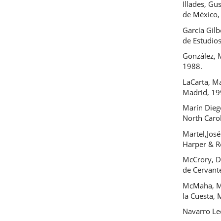
Illades, Gu
de México,
García Gilb
de Estudios
González, M
1988.
LaCarta, Ma
Madrid, 19
Marín Diego
North Caro
Martel,Jos
Harper & R
McCrory, D
de Cervant
McMaha, Mi
la Cuesta, 
Navarro Le