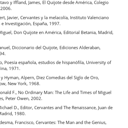
stavo y Iffland, James, El Quijote desde América, Colegio
 2006.
ert, Javier, Cervantes y la melacolía, Instituto Valenciano
 e Investigación, España, 1997.
iguel, Don Quijote en América, Editorial Betania, Madrid,
nuel, Diccionario del Quijote, Ediciones Alderaban,
94.
, Poesía española, estudios de hispanófila, University of
lina, 1971.
é y Hyman, Alpern, Diez Comedias del Siglo de Oro,
ow, New York, 1968.
onald F., No Ordinary Man: The Life and Times of Miguel
es, Peter Owen, 2002.
chael D., Editor, Cervantes and The Renaissance, Juan de
Madrid, 1980.
desma, Francisco, Cervantes: The Man and the Genius,