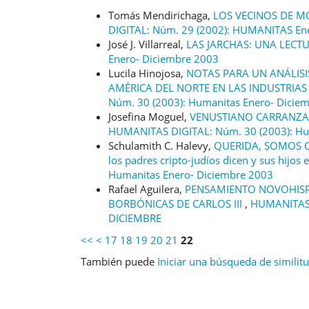
Tomás Mendirichaga,
LOS VECINOS DE MO
DIGITAL: Núm. 29 (2002): HUMANITAS En
José J. Villarreal,
LAS JARCHAS: UNA LECT
Enero- Diciembre 2003
Lucila Hinojosa,
NOTAS PARA UN ANÁLISI
AMÉRICA DEL NORTE EN LAS INDUSTRIA
Núm. 30 (2003): Humanitas Enero- Dicie
Josefina Moguel,
VENUSTIANO CARRANZA
HUMANITAS DIGITAL: Núm. 30 (2003): Hu
Schulamith C. Halevy,
QUERIDA, SOMOS C
los padres cripto-judíos dicen y sus hijos
Humanitas Enero- Diciembre 2003
Rafael Aguilera,
PENSAMIENTO NOVOHISP
BORBÓNICAS DE CARLOS III
,
HUMANITAS 
DICIEMBRE
<<
<
17
18
19
20
21
22
También puede
Iniciar una búsqueda de similit