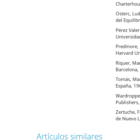
Charterhou
Osterc, Lud
del Equilib
Pérez Valer
Universida
Predmore, 
Harvard Un
Riquer, Mar
Barcelona,
Tomás, Mari
España, 19
Wardropper
Publishers
Zertuche, 
de Nuevo L
Artículos similares