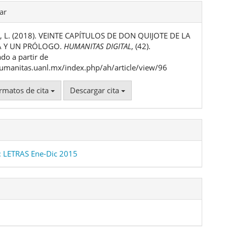
les
ar
Jr, L. (2018). VEINTE CAPÍTULOS DE DON QUIJOTE DE LA
ulo
 Y UN PRÓLOGO.
HUMANITAS DIGITAL
, (42).
do a partir de
humanitas.uanl.mx/index.php/ah/article/view/96
rmatos de cita
Descargar cita
 LETRAS Ene-Dic 2015