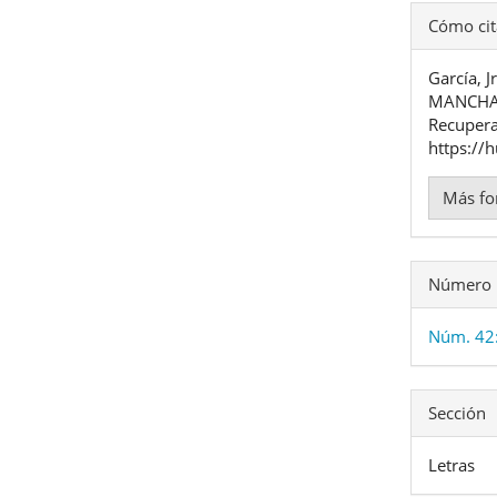
Detal
Cómo cit
del
García, 
artíc
MANCHA
Recupera
https://
Más fo
Número
Núm. 42:
Sección
Letras