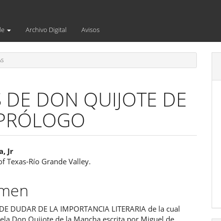
de
Archivo Digital
Avisos
AS
S DE DON QUIJOTE DE
 PRÓLOGO
enido
, Jr
of Texas-Río Grande Valley.
ipal
umen
ulo
DE DUDAR DE LA IMPORTANCIA LITERARIA de la cual
vela Don Quijote de la Mancha escrita por Miguel de