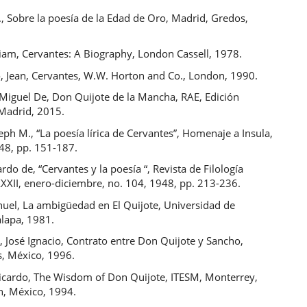
., Sobre la poesía de la Edad de Oro, Madrid, Gredos,
liam, Cervantes: A Biography, London Cassell, 1978.
, Jean, Cervantes, W.W. Horton and Co., London, 1990.
 Miguel De, Don Quijote de la Mancha, RAE, Edición
 Madrid, 2015.
eph M., “La poesía lírica de Cervantes”, Homenaje a Insula,
48, pp. 151-187.
rdo de, “Cervantes y la poesía “, Revista de Filología
XXII, enero-diciembre, no. 104, 1948, pp. 213-236.
uel, La ambigüedad en El Quijote, Universidad de
alapa, 1981.
 José Ignacio, Contrato entre Don Quijote y Sancho,
us, México, 1996.
Ricardo, The Wisdom of Don Quijote, ITESM, Monterrey,
, México, 1994.