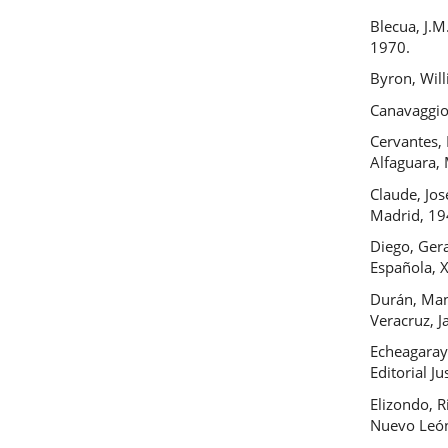
Blecua, J.M
1970.
Byron, Wil
Canavaggio
Cervantes,
Alfaguara,
Claude, Jos
Madrid, 19
Diego, Gera
Española, X
Durán, Man
Veracruz, J
Echeagaray,
Editorial J
Elizondo, 
Nuevo León