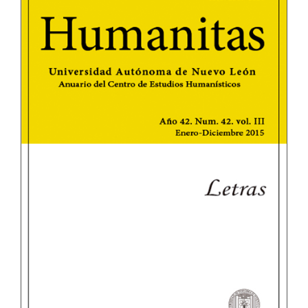
lateral
del
artículo