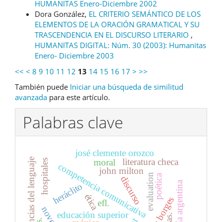
HUMANITAS Enero-Diciembre 2002
Dora González,
EL CRITERIO SEMÁNTICO DE LOS
ELEMENTOS DE LA ORACIÓN GRAMATICAL Y SU
TRASCENDENCIA EN EL DISCURSO LITERARIO
,
HUMANITAS DIGITAL: Núm. 30 (2003): Humanitas
Enero- Diciembre 2003
<<
<
8
9
10
11
12
13
14
15
16
17
>
>>
También puede
Iniciar una búsqueda de similitud
avanzada
para este artículo.
Palabras clave
josé clemente orozco
ciencias del lenguaje
literatura checa
moral
hospitales
competencia comunicativa
john milton
evaluation
poética
discurso
poesía argentina
heráclito
ética
efl.
educación superior