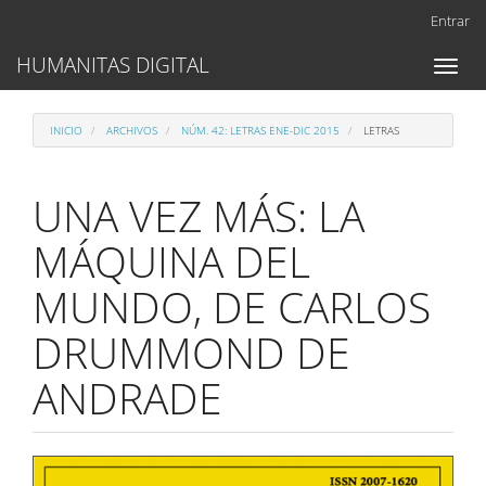
Navegación
Entrar
principal
Contenido
HUMANITAS DIGITAL
Toggl
principal
naviga
Barra
lateral
INICIO
ARCHIVOS
NÚM. 42: LETRAS ENE-DIC 2015
LETRAS
UNA VEZ MÁS: LA
MÁQUINA DEL
MUNDO, DE CARLOS
DRUMMOND DE
ANDRADE
Barra