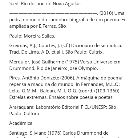
5.ed. Rio de Janeiro: Nova Aguilar.
———————————————————. (2010) Uma
pedra no meio do caminho: biografia de um poema. Ed
ampliada por E.Ferraz. São
Paulo: Moreira Salles.
Greimas, A.J.; Courtés, J. (s.f.) Dicionário de semiótica.
Trad. De Lima, A.D. et alii. São Paulo: Cultrix.
Merquior, José Guilherme (1975) Verso Universo em
Drummond. Rio de Janeiro: José Olympio.
Pires, Antônio Donizete (2006). A máquina do poema
repensa a máquina do mundo. In Fernandes, M.L.O;
Leite, G.M.M., Baldan, M. L O.G. (coord.) (109-1360)
Estrelas extremas. Ensaios sobre poesia e poetas.
Araraquara: Laboratório Editorial F CL/UNESP; São
Paulo: Cultura
Acadêmica.
Santiago, Silviano (1976) Carlos Drummond de