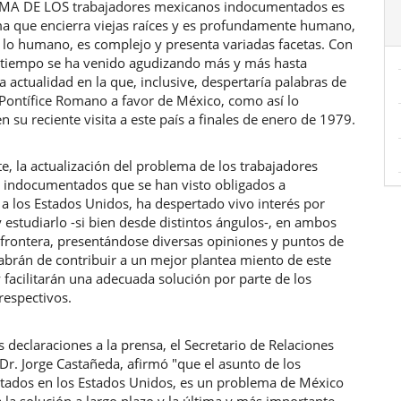
MA DE LOS trabajadores mexicanos indocumentados es
a que encierra viejas raíces y es profundamente humano,
lo humano, es complejo y presenta variadas facetas. Con
l tiempo se ha venido agudizando más y más hasta
a actualidad en la que, inclusive, despertaría palabras de
 Pontífice Romano a favor de México, como así lo
n su reciente visita a este país a finales de enero de 1979.
, la actualización del problema de los trabajadores
 indocumentados que se han visto obligados a
 a los Estados Unidos, ha despertado vivo interés por
 estudiarlo -si bien desde distintos ángulos-, en ambos
 frontera, presentándose diversas opiniones y puntos de
abrán de contribuir a un mejor plantea miento de este
facilitarán una adecuada solución por parte de los
respectivos.
s declaraciones a la prensa, el Secretario de Relaciones
 Dr. Jorge Castañeda, afirmó "que el asunto de los
ados en los Estados Unidos, es un problema de México
 la solución a largo plazo y la última y más importante