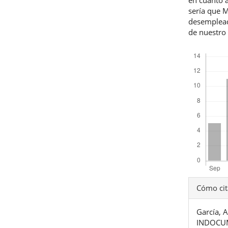
sería que M
desempleada
de nuestro 
Descargas
Detal
Cómo cit
del
García,
artíc
INDOCU