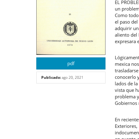
EL PROBLE
un problem
Como todo 
el paso de
adquirir un
aliento del
expresara e
Lógicamente
pdf
mexica nos
trasladarse
conocerlo y
Publicado:
ago 20, 2021
lados de la
vista que h
problema y 
Gobiernos 
En reciente
Exteriores,
indocument
en cuanto a