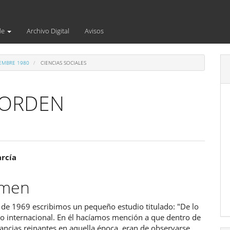
de
Archivo Digital
Avisos
IEMBRE 1980
CIENCIAS SOCIALES
 ORDEN
enido
arcía
ipal
umen
de 1969 escribimos un pequeño estudio titulado: "De lo
ulo
lo internacional. En él hacíamos mención a que dentro de
tancias reinantes en aquella época, eran de observarse