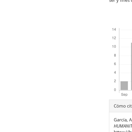
Descargas
Detal
Cómo cit
del
García,
artíc
HUMANIT
https://