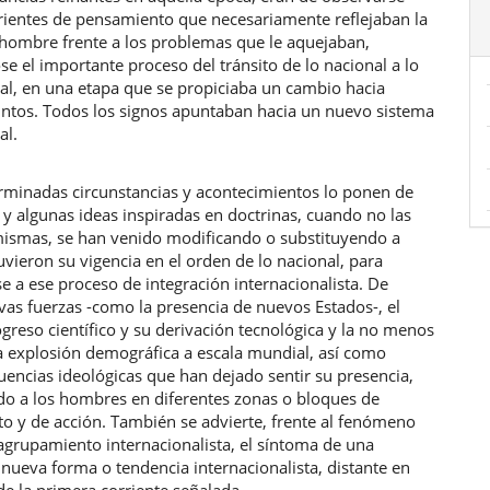
rientes de pensamiento que necesariamente reflejaban la
 hombre frente a los problemas que le aquejaban,
e el importante proceso del tránsito de lo nacional a lo
al, en una etapa que se propiciaba un cambio hacia
tintos. Todos los signos apuntaban hacia un nuevo sistema
al.
minadas circunstancias y acontecimientos lo ponen de
 y algunas ideas inspiradas en doctrinas, cuando no las
mismas, se han venido modificando o substituyendo a
uvieron su vigencia en el orden de lo nacional, para
e a ese proceso de integración internacionalista. De
as fuerzas -como la presencia de nuevos Estados-, el
greso científico y su derivación tecnológica y la no menos
va explosión demográfica a escala mundial, así como
uencias ideológicas que han dejado sentir su presencia,
do a los hombres en diferentes zonas o bloques de
o y de acción. También se advierte, frente al fenómeno
agrupamiento internacionalista, el síntoma de una
nueva forma o tendencia internacionalista, distante en
 de la primera corriente señalada.