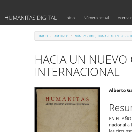
Navegación
principal
Contenido
HUMANITAS DIGITAL
Inicio
Número actual
Acerca 
principal
Barra
lateral
INICIO
ARCHIVOS
NÚM. 21 (1980): HUMANITAS ENERO-DIC
HACIA UN NUEVO
INTERNACIONAL
Barra
Cont
Alberto G
lateral
princ
Res
del
del
EN EL AÑO 
artículo
artíc
nacional a 
las circuns