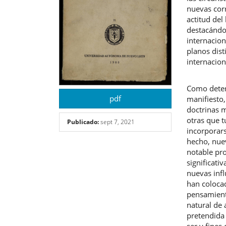
nuevas cor
actitud del
destacándos
internacion
planos dis
internacion
Como deter
pdf
manifiesto,
doctrinas 
otras que t
Publicado:
sept 7, 2021
incorporars
hecho, nuev
notable pro
significati
nuevas infl
han coloca
pensamient
natural de 
pretendida 
ser y fines