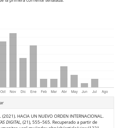
les
ar
 A. (2021). HACIA UN NUEVO ORDEN INTERNACIONAL.
ulo
AS DIGITAL
, (21), 555–565. Recuperado a partir de
humanitas.uanl.mx/index.php/ah/article/view/1221