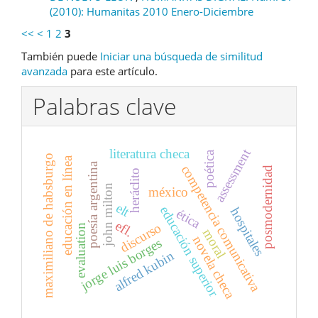
(2010): Humanitas 2010 Enero-Diciembre
<<
<
1
2
3
También puede
Iniciar una búsqueda de similitud
avanzada
para este artículo.
Palabras clave
assessment
literatura checa
poética
maximiliano de habsburgo
educación en línea
poesía argentina
competencia comunicativa
posmodernidad
heráclito
john milton
méxico
elt
educación superior
hospitales
ética
efl.
discurso
evaluation
moral
novela checa
jorge luis borges
alfred kubin