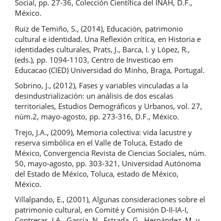
Social, pp. 27-36, Colección Científica del INAH, D.F.,
México.
Ruiz de Temiño, S., (2014), Educación, patrimonio
cultural e identidad. Una Reflexión crítica, en Historia e
identidades culturales, Prats, J., Barca, I. y López, R.,
(eds.), pp. 1094-1103, Centro de Investicao em
Educacao (CIED) Universidad do Minho, Braga, Portugal.
Sobrino, J., (2012), Fases y variables vinculadas a la
desindustrialización: un análisis de dos escalas
territoriales, Estudios Demográficos y Urbanos, vol. 27,
núm.2, mayo-agosto, pp. 273-316, D.F., México.
Trejo, J.A., (2009), Memoria colectiva: vida lacustre y
reserva simbólica en el Valle de Toluca, Estado de
México, Convergencia Revista de Ciencias Sociales, núm.
50, mayo-agosto, pp. 303-321, Universidad Autónoma
del Estado de México, Toluca, estado de México,
México.
Villalpando, E., (2001), Algunas consideraciones sobre el
patrimonio cultural, en Comité y Comisión D-II-IA-I,
Contreras, J.A., García, N., Estrada, G., Hernández, M. y