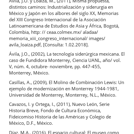
Ávila, J.O. y Loaiza, M., (2011), Misma propuesta,
distintos caminos: Industrialización y siderurgia en
México y Japón en los albores del siglo XX, Memorias
del XIII Congreso Internacional de la Asociación
Latinoamericana de Estudios de Asia y África, Bogotá,
Colombia, http: // ceaa.colmex.mx/ aladaa/
memoria_xiii_congreso_internacional/ images/
avila_loaiza.pdf, [Consulta: 1.02.2018].
Ávila, J.O., (2002), La tecnología siderúrgica mexicana. El
caso de Fundidora Monterrey, Ciencia UANL, año/ vol.
V, núm. 4, octubre- noviembre, pp. 447-455,
Monterrey, México.
Casillas, A., (2009), El Molino de Combinación Lewis: Un
ejemplo de modernización en Monterrey 1944-1981,
Universidad de Monterrey, Monterrey, N.L., México.
Cavazos, I. y Ortega, I., (2011), Nuevo León, Serie
Historia Breve, Fondo de Cultura Económica,
Fideicomiso Historia de las Américas y Colegio de
México, D.F., México.
Díaz, M.A., (2016), El espacio cultural: El museo como