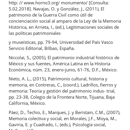
http: // www.horno3.org/ monumento/ [Consulta:
5.02.2018]. Navajas, O. y González, J., (2011), El
patrimonio de la Guerra Civil como útil de
concienciación social al amparo de la Ley de la Memoria
Histórica, en Arrieta, I., (ed.), Legitimaciones sociales de
las políticas patrimoniales
y museísticas, pp. 79-94, Universidad del País Vasco
Servicio Editorial, Bilbao, España.
Niccolai, S., (2005), El patrimonio industrial histórico de
México y sus fuentes, América Latina en la Historia
Económica, núm. 23, enero-junio, 61-76, D.F., México.
Nieto, A. L., (2015), Patrimonio cultural, historia y
memoria, en Contreras, C., (coord.), Ladrillos, fierros y
memoria: Teoría y gestión del patrimonio indus- trial,
pp. 23-38, Colegio de la Frontera Norte, Tijuana, Baja
California, México.
Páez, D., Techio, E., Marques, J. y Beristain, C.M., (2007),
Memoria colectiva y social, en Morales, J.F., Moya, M.,
Gaviria, E. y Cuadrado, I., (eds.), Psicología social,