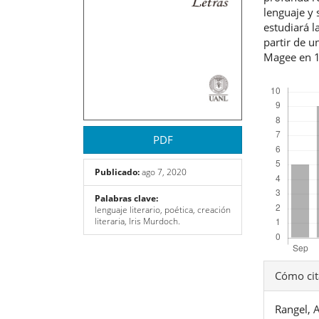
lenguaje y 
estudiará l
partir de u
Magee en 
Descargas
PDF
Publicado:
ago 7, 2020
Palabras clave:
lenguaje literario, poética, creación
literaria, Iris Murdoch.
Detal
Cómo cit
del
Rangel, 