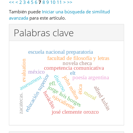
<<
<
2
3
4
5
6
7
8
9
10
11
>
>>
También puede
Iniciar una búsqueda de similitud
avanzada
para este artículo.
Palabras clave
escuela nacional preparatoria
facultad de filosofía y letras
evaluation
novela checa
competencia comunicativa
méxico
elt
educación superior
discurso
assessment
john milton
poesía argentina
efl.
jorge luis borges
ética
alfred kubin
moral
heráclito
zacatecas.
ojocaliente
josé clemente orozco