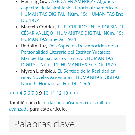
Henning Graf,
AFRICA EN AMERICA/-Algunos
aspectos de la simbiosis literaria afroamericana-
,
HUMANITAS DIGITAL: Núm. 15: HUMANITAS Ene-
Dic 1974
Marcelo Coddou,
EL RECUERDO EN LA POESIA DE
CÉSAR VALLEJO
,
HUMANITAS DIGITAL: Núm. 15:
HUMANITAS Ene-Dic 1974
Rodolfo Ruz,
Dos Aspectos Desconocidos de la
Personalidad Literaria del Escritor Yucateco
Manuel Barbachano y Tarrazo
,
HUMANITAS
DIGITAL: Núm. 11: HUMANITAS Ene-Dic 1970
Myron Lichtblau,
EL Sentido de la Realidad en
unas Novelas Argentinas
,
HUMANITAS DIGITAL:
Núm. 6: Humanitas Ene-Dic 1965
<<
<
4
5
6
7
8
9
10
11
12
13
>
>>
También puede
Iniciar una búsqueda de similitud
avanzada
para este artículo.
Palabras clave