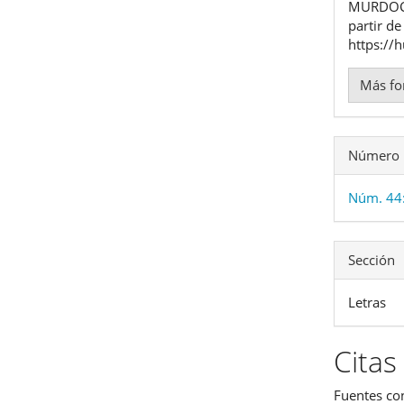
artíc
MURDO
partir de
https://
Más fo
Número
Núm. 44:
Sección
Letras
Citas
Fuentes co