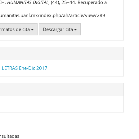
ulo
CH.
HUMANITAS DIGITAL
, (44), 25–44. Recuperado a
humanitas.uanl.mx/index.php/ah/article/view/289
rmatos de cita
Descargar cita
 LETRAS Ene-Dic 2017
nsultadas