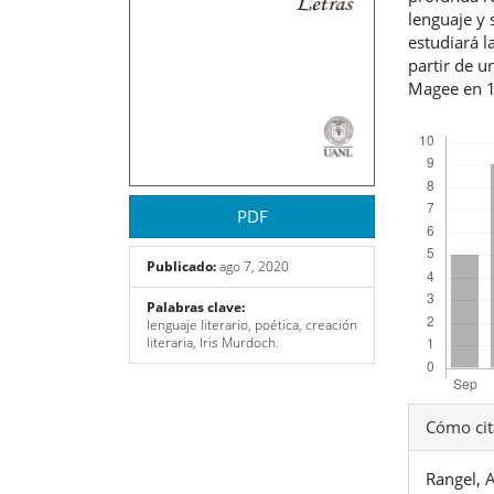
lenguaje y 
estudiará l
partir de u
Magee en 
Descargas
PDF
Publicado:
ago 7, 2020
Palabras clave:
lenguaje literario, poética, creación
literaria, Iris Murdoch.
Detal
Cómo cit
del
Rangel, 