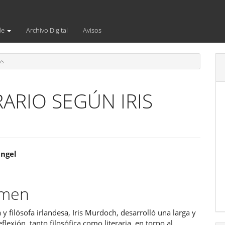
de
Archivo Digital
Avisos
AS
RARIO SEGÚN IRIS
enido
angel
ipal
umen
ulo
a y filósofa irlandesa, Iris Murdoch, desarrolló una larga y
flexión, tanto filosófica como literaria, en torno al