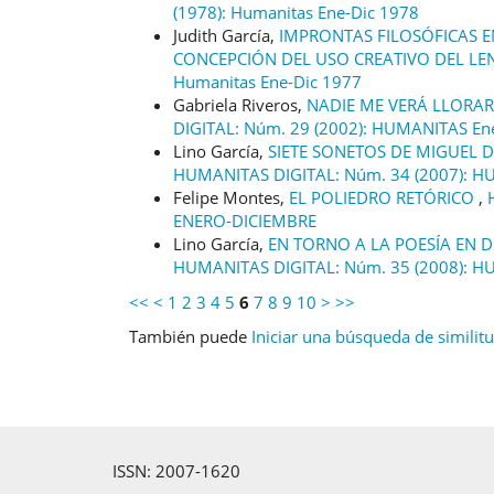
(1978): Humanitas Ene-Dic 1978
Judith García,
IMPRONTAS FILOSÓFICAS E
CONCEPCIÓN DEL USO CREATIVO DEL L
Humanitas Ene-Dic 1977
Gabriela Riveros,
NADIE ME VERÁ LLORAR
DIGITAL: Núm. 29 (2002): HUMANITAS En
Lino García,
SIETE SONETOS DE MIGUEL 
HUMANITAS DIGITAL: Núm. 34 (2007): 
Felipe Montes,
EL POLIEDRO RETÓRICO
,
ENERO-DICIEMBRE
Lino García,
EN TORNO A LA POESÍA EN D
HUMANITAS DIGITAL: Núm. 35 (2008): 
<<
<
1
2
3
4
5
6
7
8
9
10
>
>>
También puede
Iniciar una búsqueda de similit
ISSN: 2007-1620