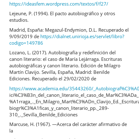
https://ideasfem.wordpress.com/textos/f/f27/
Lejeune, P. (1994). El pacto autobiográfico y otros
estudios.
Madrid, España: Megazul-Endymion, D.L. Recuperado el
9/09/2019 de
https://dialnet.unirioja.es/servlet/libro?
codigo=149786
Lozano, L. (2017). Autobiografía y redefinición del
canon literario: el caso de María Lejárraga. Escrituras
autobiográficas y canon literario. Edición de Milagro
Martín Clavijo. Sevilla, España, Madrid: Benilde
Ediciones. Recuperado el 29/02/2020 de
https://www.academia.edu/35443260/_Autobiograf%C3%AD
ici%C3%B3n_del_canon_literario_el_caso_de_Mar%C3%ADa
%A1rraga_._En_Milagro_Mart%C3%ADn_Clavijo_Ed._Escritur
biogr%C3%A1ficas_y_canon_literario_pp._289-
310_._Sevilla_Benilde_Ediciones
Marcuse, H. (1967). ―Acerca del carácter afirmativo de
la