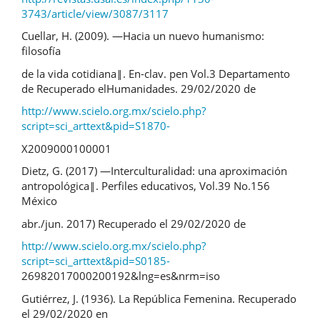
3743/article/view/3087/3117
Cuellar, H. (2009). ―Hacia un nuevo humanismo:
filosofía
de la vida cotidiana‖. En-clav. pen Vol.3 Departamento
de Recuperado elHumanidades. 29/02/2020 de
http://www.scielo.org.mx/scielo.php?
script=sci_arttext&pid=S1870-
X2009000100001
Dietz, G. (2017) ―Interculturalidad: una aproximación
antropológica‖. Perfiles educativos, Vol.39 No.156
México
abr./jun. 2017) Recuperado el 29/02/2020 de
http://www.scielo.org.mx/scielo.php?
script=sci_arttext&pid=S0185-
26982017000200192&lng=es&nrm=iso
Gutiérrez, J. (1936). La República Femenina. Recuperado
el 29/02/2020 en