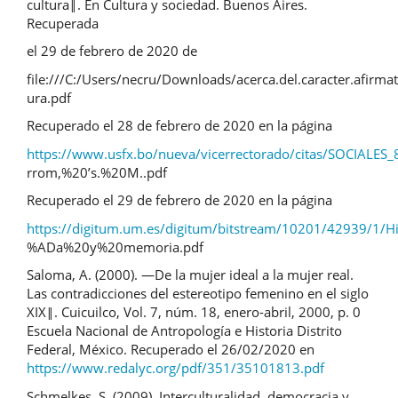
cultura‖. En Cultura y sociedad. Buenos Aires.
Recuperada
el 29 de febrero de 2020 de
file:///C:/Users/necru/Downloads/acerca.del.caracter.afirmati
ura.pdf
Recuperado el 28 de febrero de 2020 en la página
https://www.usfx.bo/nueva/vicerrectorado/citas/SOCIALES_8
rrom,%20ʼs.%20M..pdf
Recuperado el 29 de febrero de 2020 en la página
https://digitum.um.es/digitum/bitstream/10201/42939/1/H
%ADa%20y%20memoria.pdf
Saloma, A. (2000). ―De la mujer ideal a la mujer real.
Las contradicciones del estereotipo femenino en el siglo
XIX‖. Cuicuilco, Vol. 7, núm. 18, enero-abril, 2000, p. 0
Escuela Nacional de Antropología e Historia Distrito
Federal, México. Recuperado el 26/02/2020 en
https://www.redalyc.org/pdf/351/35101813.pdf
Schmelkes, S. (2009). Interculturalidad, democracia y