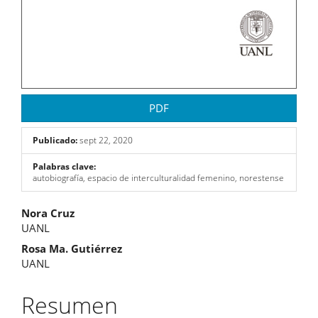
PDF
Publicado:
sept 22, 2020
Palabras clave:
autobiografía, espacio de interculturalidad femenino, norestense
Contenido
Nora Cruz
UANL
principal
Rosa Ma. Gutiérrez
del
UANL
artículo
Resumen