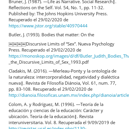
Bruner, J. (1987). ―Life as Narrative. Social Research‖.
Reflections on the Self. Vol. 54, No. 1, pp. 11-32.
Published by: The Johns Hopkins University Press.
Recuperado el 29/02/2020 de
https://www.jstor.org/stable/40970444
Butler, J. (1993). Bodies that matter: On the
￼￼￼￼Discursive Limits of “Sex”. Nueva Psychology
Press. Recuperado el 29/02/2020 de
https://monoskop.org/images/d/df/Butler_Judith_Bodies_T
_the_Discursive_Limits_of_Sex_1993.pdf
Cladakis, M. (2016). ―Merleau-Ponty y la ontología de
la naturaleza: intercorporalidad, negatividad y dialéctica
nueva‖. Revista de Filosofía Diánoia, Vol. 61, num. 77,
pp. 83-108. Recuperado el 29/02/2020 de
http://dianoia.filosoficas.unam.mx/index.php/dianoia/artic
Colom, A. y Rodríguez, M. (1996). ―Teoría de la
educación y ciencias de la educación: Carácter y
ubicación. Teoría de la educación‖. Revista
interuniversitaria. Vol. 8. Recuperada el 9/09/2019 de
http://revistas.usal.es/index.php/1130-