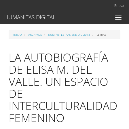
Navegación
Entrar
principal
Contenido
HUMANITAS DIGITAL
Toggl
principal
naviga
Barra
lateral
INICIO
ARCHIVOS
NÚM. 45: LETRAS ENE-DIC 2018
LETRAS
LA AUTOBIOGRAFÍA
DE ELISA M. DEL
VALLE. UN ESPACIO
DE
INTERCULTURALIDAD
FEMENINO