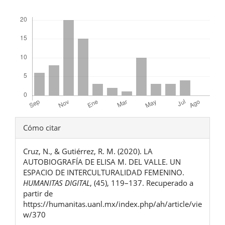
Descargas
Detalles
Cómo citar
del
Cruz, N., & Gutiérrez, R. M. (2020). LA
artículo
AUTOBIOGRAFÍA DE ELISA M. DEL VALLE. UN
ESPACIO DE INTERCULTURALIDAD FEMENINO.
HUMANITAS DIGITAL
, (45), 119–137. Recuperado a
partir de
https://humanitas.uanl.mx/index.php/ah/article/vie
w/370