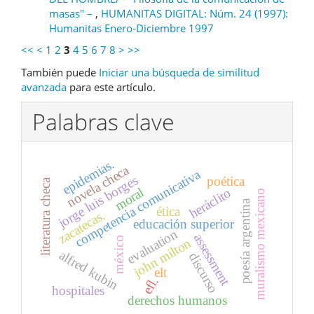
masas" –
,
HUMANITAS DIGITAL: Núm. 24 (1997):
Humanitas Enero-Diciembre 1997
<<
<
1
2
3
4
5
6
7
8
>
>>
También puede
Iniciar una búsqueda de similitud
avanzada
para este artículo.
Palabras clave
epidemias.
novela checa
competencia comunicativa
jorge luis borges
poética
literatura checa
moral
heráclito
muralismo mexicano
poesía argentina
ética
zacatecas.
educación superior
evaluation
assessment
méxico
john milton
alfred kubin
discurso
elt
efl.
hospitales
derechos humanos