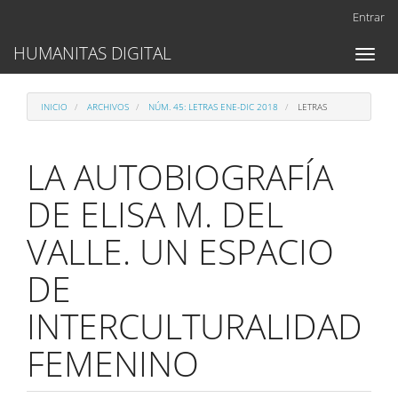
Navegación
Entrar
principal
Contenido
HUMANITAS DIGITAL
Toggl
principal
naviga
Barra
lateral
INICIO
ARCHIVOS
NÚM. 45: LETRAS ENE-DIC 2018
LETRAS
LA AUTOBIOGRAFÍA
DE ELISA M. DEL
VALLE. UN ESPACIO
DE
INTERCULTURALIDAD
FEMENINO