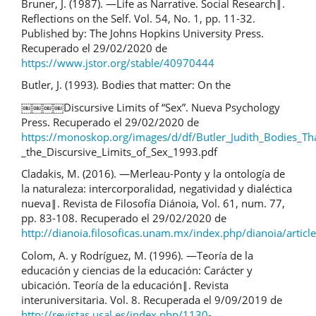
Bruner, J. (1987). ―Life as Narrative. Social Research‖.
Reflections on the Self. Vol. 54, No. 1, pp. 11-32.
Published by: The Johns Hopkins University Press.
Recuperado el 29/02/2020 de
https://www.jstor.org/stable/40970444
Butler, J. (1993). Bodies that matter: On the
￼￼￼￼Discursive Limits of “Sex”. Nueva Psychology
Press. Recuperado el 29/02/2020 de
https://monoskop.org/images/d/df/Butler_Judith_Bodies_T
_the_Discursive_Limits_of_Sex_1993.pdf
Cladakis, M. (2016). ―Merleau-Ponty y la ontología de
la naturaleza: intercorporalidad, negatividad y dialéctica
nueva‖. Revista de Filosofía Diánoia, Vol. 61, num. 77,
pp. 83-108. Recuperado el 29/02/2020 de
http://dianoia.filosoficas.unam.mx/index.php/dianoia/artic
Colom, A. y Rodríguez, M. (1996). ―Teoría de la
educación y ciencias de la educación: Carácter y
ubicación. Teoría de la educación‖. Revista
interuniversitaria. Vol. 8. Recuperada el 9/09/2019 de
http://revistas.usal.es/index.php/1130-