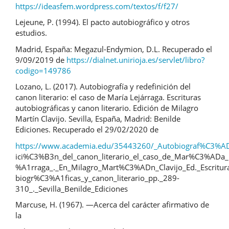
https://ideasfem.wordpress.com/textos/f/f27/
Lejeune, P. (1994). El pacto autobiográfico y otros
estudios.
Madrid, España: Megazul-Endymion, D.L. Recuperado el
9/09/2019 de
https://dialnet.unirioja.es/servlet/libro?
codigo=149786
Lozano, L. (2017). Autobiografía y redefinición del
canon literario: el caso de María Lejárraga. Escrituras
autobiográficas y canon literario. Edición de Milagro
Martín Clavijo. Sevilla, España, Madrid: Benilde
Ediciones. Recuperado el 29/02/2020 de
https://www.academia.edu/35443260/_Autobiograf%C3%AD
ici%C3%B3n_del_canon_literario_el_caso_de_Mar%C3%ADa
%A1rraga_._En_Milagro_Mart%C3%ADn_Clavijo_Ed._Escritur
biogr%C3%A1ficas_y_canon_literario_pp._289-
310_._Sevilla_Benilde_Ediciones
Marcuse, H. (1967). ―Acerca del carácter afirmativo de
la