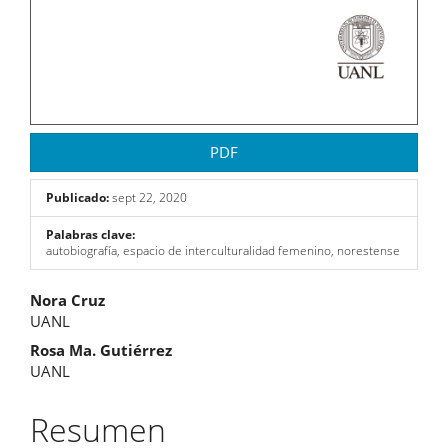
PDF
Publicado:
sept 22, 2020
Palabras clave:
autobiografía, espacio de interculturalidad femenino, norestense
Contenido
Nora Cruz
UANL
principal
Rosa Ma. Gutiérrez
del
UANL
artículo
Resumen