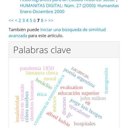
HUMANITAS DIGITAL: Núm. 27 (2000): Humanitas
Enero-Diciembre 2000
<<
<
2
3
4
5
6
7
8
>
>>
También puede
Iniciar una búsqueda de similitud
avanzada
para este artículo.
Palabras clave
zacatecas.
pandemia 1850
poesía argentina
transgresión
literatura checa
competencia comunicativa
moral
heráclito
derechos humanos
cólera en yucatán
evaluation
educación superior
ética
cólera morbus
john milton
insalubridad
méxico
jorge luis borges
discurso
elt
ojocaliente
alfred kubin
efl.
hospitales