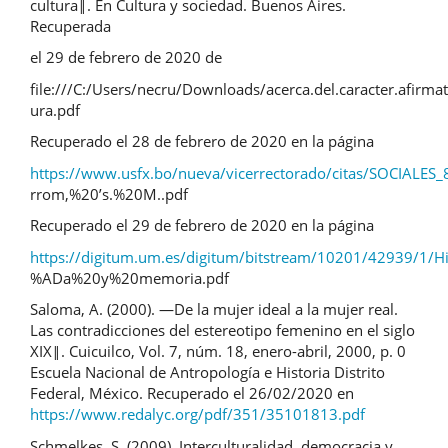
cultura‖. En Cultura y sociedad. Buenos Aires.
Recuperada
el 29 de febrero de 2020 de
file:///C:/Users/necru/Downloads/acerca.del.caracter.afirmati
ura.pdf
Recuperado el 28 de febrero de 2020 en la página
https://www.usfx.bo/nueva/vicerrectorado/citas/SOCIALES_8
rrom,%20ʼs.%20M..pdf
Recuperado el 29 de febrero de 2020 en la página
https://digitum.um.es/digitum/bitstream/10201/42939/1/H
%ADa%20y%20memoria.pdf
Saloma, A. (2000). ―De la mujer ideal a la mujer real.
Las contradicciones del estereotipo femenino en el siglo
XIX‖. Cuicuilco, Vol. 7, núm. 18, enero-abril, 2000, p. 0
Escuela Nacional de Antropología e Historia Distrito
Federal, México. Recuperado el 26/02/2020 en
https://www.redalyc.org/pdf/351/35101813.pdf
Schmelkes, S. (2009). Interculturalidad, democracia y