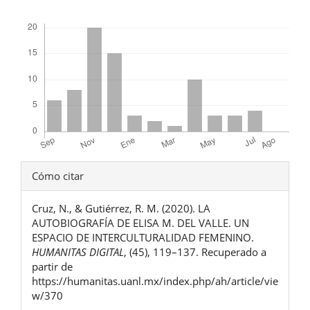
Descargas
Detalles
Cómo citar
del
Cruz, N., & Gutiérrez, R. M. (2020). LA
artículo
AUTOBIOGRAFÍA DE ELISA M. DEL VALLE. UN
ESPACIO DE INTERCULTURALIDAD FEMENINO.
HUMANITAS DIGITAL
, (45), 119–137. Recuperado a
partir de
https://humanitas.uanl.mx/index.php/ah/article/vie
w/370