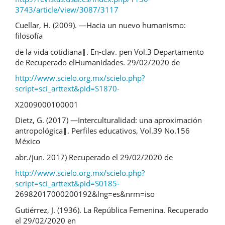
3743/article/view/3087/3117
Cuellar, H. (2009). ―Hacia un nuevo humanismo:
filosofía
de la vida cotidiana‖. En-clav. pen Vol.3 Departamento
de Recuperado elHumanidades. 29/02/2020 de
http://www.scielo.org.mx/scielo.php?
script=sci_arttext&pid=S1870-
X2009000100001
Dietz, G. (2017) ―Interculturalidad: una aproximación
antropológica‖. Perfiles educativos, Vol.39 No.156
México
abr./jun. 2017) Recuperado el 29/02/2020 de
http://www.scielo.org.mx/scielo.php?
script=sci_arttext&pid=S0185-
26982017000200192&lng=es&nrm=iso
Gutiérrez, J. (1936). La República Femenina. Recuperado
el 29/02/2020 en