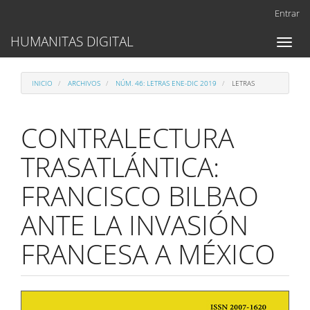
Navegación
Entrar
principal
Contenido
HUMANITAS DIGITAL
Toggl
principal
naviga
Barra
lateral
INICIO
ARCHIVOS
NÚM. 46: LETRAS ENE-DIC 2019
LETRAS
CONTRALECTURA
TRASATLÁNTICA:
FRANCISCO BILBAO
ANTE LA INVASIÓN
FRANCESA A MÉXICO
Barra