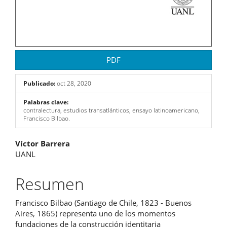
PDF
Publicado:
oct 28, 2020
Palabras clave:
contralectura, estudios transatlánticos, ensayo latinoamericano,
Francisco Bilbao.
Contenido
Víctor Barrera
UANL
principal
del
Resumen
artículo
Francisco Bilbao (Santiago de Chile, 1823 - Buenos
Aires, 1865) representa uno de los momentos
fundaciones de la construcción identitaria