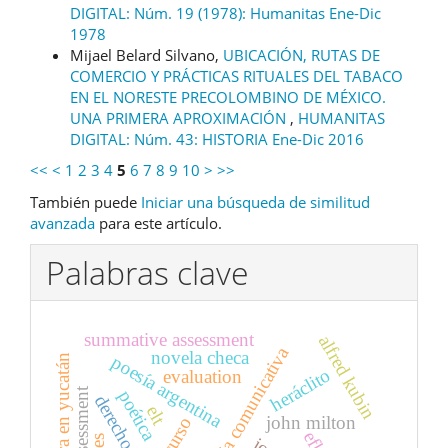
DIGITAL: Núm. 19 (1978): Humanitas Ene-Dic
1978
Mijael Belard Silvano,
UBICACIÓN, RUTAS DE
COMERCIO Y PRÁCTICAS RITUALES DEL TABACO
EN EL NORESTE PRECOLOMBINO DE MÉXICO.
UNA PRIMERA APROXIMACIÓN
,
HUMANITAS
DIGITAL: Núm. 43: HISTORIA Ene-Dic 2016
<<
<
1
2
3
4
5
6
7
8
9
10
>
>>
También puede
Iniciar una búsqueda de similitud
avanzada
para este artículo.
Palabras clave
summative assessment
alfred kubin
competencia comunicativa
novela checa
poesía argentina
cólera en yucatán
heráclito
evaluation
assessment
poética
elt
john milton
discurso
efl.