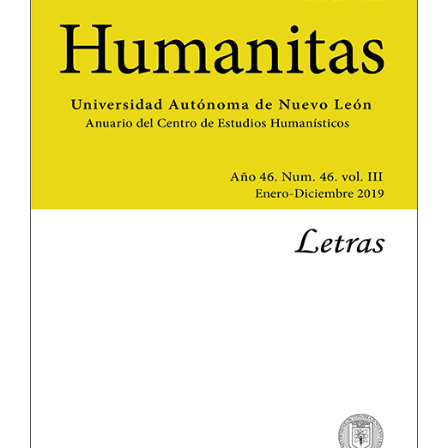
lateral
del
artículo