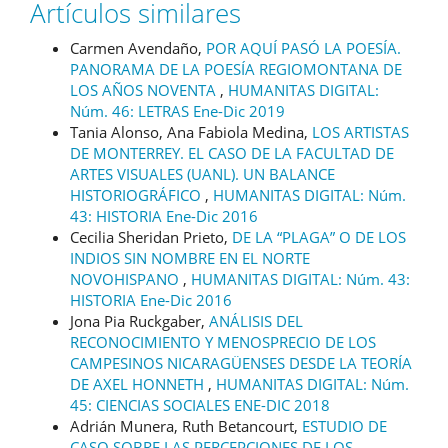
Artículos similares
Carmen Avendaño,
POR AQUÍ PASÓ LA POESÍA.
PANORAMA DE LA POESÍA REGIOMONTANA DE
LOS AÑOS NOVENTA
,
HUMANITAS DIGITAL:
Núm. 46: LETRAS Ene-Dic 2019
Tania Alonso, Ana Fabiola Medina,
LOS ARTISTAS
DE MONTERREY. EL CASO DE LA FACULTAD DE
ARTES VISUALES (UANL). UN BALANCE
HISTORIOGRÁFICO
,
HUMANITAS DIGITAL: Núm.
43: HISTORIA Ene-Dic 2016
Cecilia Sheridan Prieto,
DE LA “PLAGA” O DE LOS
INDIOS SIN NOMBRE EN EL NORTE
NOVOHISPANO
,
HUMANITAS DIGITAL: Núm. 43:
HISTORIA Ene-Dic 2016
Jona Pia Ruckgaber,
ANÁLISIS DEL
RECONOCIMIENTO Y MENOSPRECIO DE LOS
CAMPESINOS NICARAGÜENSES DESDE LA TEORÍA
DE AXEL HONNETH
,
HUMANITAS DIGITAL: Núm.
45: CIENCIAS SOCIALES ENE-DIC 2018
Adrián Munera, Ruth Betancourt,
ESTUDIO DE
CASO SOBRE LAS PERCEPCIONES DE LOS