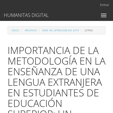
Navegación
Entrar
principal
Contenido
HUMANITAS DIGITAL
Toggl
principal
naviga
Barra
lateral
INICIO
ARCHIVOS
NÚM. 46: LETRAS ENE-DIC 2019
LETRAS
IMPORTANCIA DE LA
METODOLOGÍA EN LA
ENSEÑANZA DE UNA
LENGUA EXTRANJERA
EN ESTUDIANTES DE
EDUCACIÓN