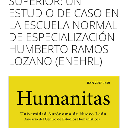
SUPERIOR: UN
ESTUDIO DE CASO EN
LA ESCUELA NORMAL
DE ESPECIALIZACIÓN
HUMBERTO RAMOS
LOZANO (ENEHRL)
Barra
lateral
del
artículo