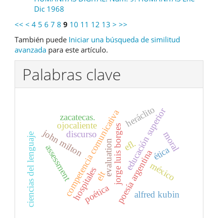
Dic 1968
<<
<
4
5
6
7
8
9
10
11
12
13
>
>>
También puede
Iniciar una búsqueda de similitud
avanzada
para este artículo.
Palabras clave
heráclito
educación superior
competencia comunicativa
zacatecas.
ojocaliente
jorge luis borges
john milton
discurso
moral
ciencias del lenguaje
efl.
evaluation
assessment
ética
poesía argentina
méxico
hospitales
elt
poética
alfred kubin