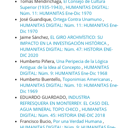
Tomás Mendirichaga,
El Consejo de Cultura
Superior (1935-1943)
,
HUMANITAS DIGITAL:
Núm. 11: HUMANITAS Ene-Dic 1970
José Guandique,
Ortega Contra Unamuno
,
HUMANITAS DIGITAL: Núm. 11: HUMANITAS Ene-
Dic 1970
Jaime Sánchez,
EL GIRO ARCHIVÍSTICO: SU
IMPACTO EN LA INVESTIGACIÓN HISTÓRICA
,
HUMANITAS DIGITAL: Núm. 47: HISTORIA ENE-
DIC 2020
Humberto Piñera,
Una Peripecia de la Lógica
Antigua: de la Idea al Concepto
,
HUMANITAS
DIGITAL: Núm. 9: HUMANITAS Ene-Dic 1968
Humberto Buentello,
Toponimias Americanas
,
HUMANITAS DIGITAL: Núm. 10: HUMANITAS Ene-
Dic 1969
EDUARDO GUARDADO,
INDUSTRIA
REFRESQUERA EN MONTERREY. EL CASO DEL
AGUA MINERAL TOPO CHICO
,
HUMANITAS
DIGITAL: Núm. 45: HISTORIA ENE-DIC 2018
Francisco Bucio,
Por una Verdad Humana
,
HUMANITAS DIGITAL: Núm. 9: HUMANITAS Ene-