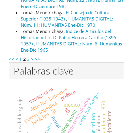
Enero-Diciembre 1981
Tomás Mendirichaga,
El Consejo de Cultura
Superior (1935-1943)
,
HUMANITAS DIGITAL:
Núm. 11: HUMANITAS Ene-Dic 1970
Tomás Mendirichaga,
Índice de Artículos del
Historiador Lic. D. Pablo Herrera Carrillo (1895-
1957)
,
HUMANITAS DIGITAL: Núm. 6: Humanitas
Ene-Dic 1965
<<
<
1
2
3
>
>>
Palabras clave
transgresión
derechos humanos
poética
jorge luis borges
competencia comunicativa
ciencias del lenguaje
poesía argentina
pandemia 1850
méxico
efl.
elt
alfred kubin
ojocaliente
heráclito
john milton
evaluation
moral
discurso