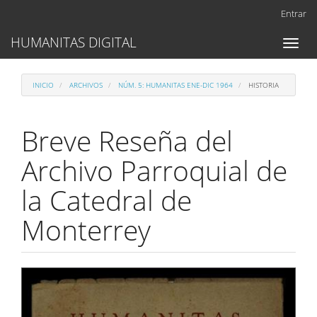
Navegación
Entrar
principal
Contenido
HUMANITAS DIGITAL
Toggl
principal
naviga
Barra
lateral
INICIO
ARCHIVOS
NÚM. 5: HUMANITAS ENE-DIC 1964
HISTORIA
Breve Reseña del
Archivo Parroquial de
la Catedral de
Monterrey
Barra
lateral