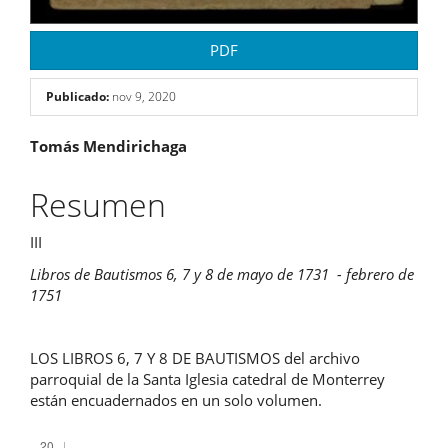
PDF
Publicado:
nov 9, 2020
Contenido
Tomás Mendirichaga
principal
Resumen
del
III
artículo
Libros de Bautismos 6, 7 y 8 de mayo de 1731 - febrero de
1751
LOS LIBROS 6, 7 Y 8 DE BAUTISMOS del archivo
parroquial de la Santa Iglesia catedral de Monterrey
están encuadernados en un solo volumen.
Descargas