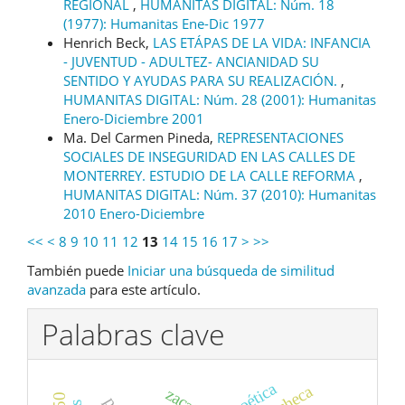
REGIONAL
,
HUMANITAS DIGITAL: Núm. 18
(1977): Humanitas Ene-Dic 1977
Henrich Beck,
LAS ETÁPAS DE LA VIDA: INFANCIA
- JUVENTUD - ADULTEZ- ANCIANIDAD SU
SENTIDO Y AYUDAS PARA SU REALIZACIÓN.
,
HUMANITAS DIGITAL: Núm. 28 (2001): Humanitas
Enero-Diciembre 2001
Ma. Del Carmen Pineda,
REPRESENTACIONES
SOCIALES DE INSEGURIDAD EN LAS CALLES DE
MONTERREY. ESTUDIO DE LA CALLE REFORMA
,
HUMANITAS DIGITAL: Núm. 37 (2010): Humanitas
2010 Enero-Diciembre
<<
<
8
9
10
11
12
13
14
15
16
17
>
>>
También puede
Iniciar una búsqueda de similitud
avanzada
para este artículo.
Palabras clave
poética