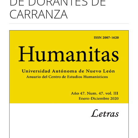
DE DORANTES DE
CARRANZA
Barra
lateral
del
artículo