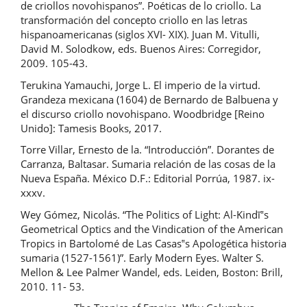
de criollos novohispanos”. Poéticas de lo criollo. La
transformación del concepto criollo en las letras
hispanoamericanas (siglos XVI- XIX). Juan M. Vitulli,
David M. Solodkow, eds. Buenos Aires: Corregidor,
2009. 105-43.
Terukina Yamauchi, Jorge L. El imperio de la virtud.
Grandeza mexicana (1604) de Bernardo de Balbuena y
el discurso criollo novohispano. Woodbridge [Reino
Unido]: Tamesis Books, 2017.
Torre Villar, Ernesto de la. “Introducción”. Dorantes de
Carranza, Baltasar. Sumaria relación de las cosas de la
Nueva España. México D.F.: Editorial Porrúa, 1987. ix-
xxxv.
Wey Gómez, Nicolás. “The Politics of Light: Al-Kindī‟s
Geometrical Optics and the Vindication of the American
Tropics in Bartolomé de Las Casas‟s Apologética historia
sumaria (1527-1561)”. Early Modern Eyes. Walter S.
Mellon & Lee Palmer Wandel, eds. Leiden, Boston: Brill,
2010. 11- 53.