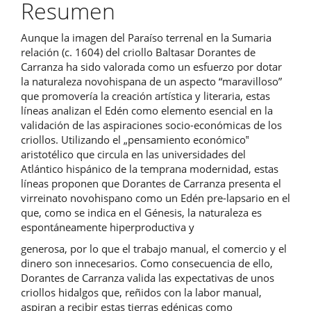
del
Resumen
artículo
Aunque la imagen del Paraíso terrenal en la Sumaria
relación (c. 1604) del criollo Baltasar Dorantes de
Carranza ha sido valorada como un esfuerzo por dotar
la naturaleza novohispana de un aspecto “maravilloso”
que promovería la creación artística y literaria, estas
líneas analizan el Edén como elemento esencial en la
validación de las aspiraciones socio-económicas de los
criollos. Utilizando el „pensamiento económico‟
aristotélico que circula en las universidades del
Atlántico hispánico de la temprana modernidad, estas
líneas proponen que Dorantes de Carranza presenta el
virreinato novohispano como un Edén pre-lapsario en el
que, como se indica en el Génesis, la naturaleza es
espontáneamente hiperproductiva y
generosa, por lo que el trabajo manual, el comercio y el
dinero son innecesarios. Como consecuencia de ello,
Dorantes de Carranza valida las expectativas de unos
criollos hidalgos que, reñidos con la labor manual,
aspiran a recibir estas tierras edénicas como