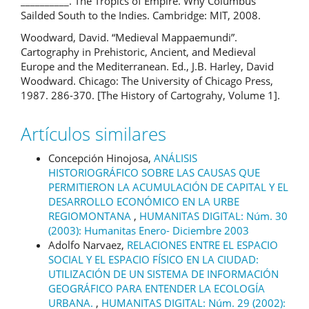
__________. The Tropics of Empire. Why Columbus
Sailded South to the Indies. Cambridge: MIT, 2008.
Woodward, David. “Medieval Mappaemundi”.
Cartography in Prehistoric, Ancient, and Medieval
Europe and the Mediterranean. Ed., J.B. Harley, David
Woodward. Chicago: The University of Chicago Press,
1987. 286-370. [The History of Cartograhy, Volume 1].
Artículos similares
Concepción Hinojosa,
ANÁLISIS
HISTORIOGRÁFICO SOBRE LAS CAUSAS QUE
PERMITIERON LA ACUMULACIÓN DE CAPITAL Y EL
DESARROLLO ECONÓMICO EN LA URBE
REGIOMONTANA
,
HUMANITAS DIGITAL: Núm. 30
(2003): Humanitas Enero- Diciembre 2003
Adolfo Narvaez,
RELACIONES ENTRE EL ESPACIO
SOCIAL Y EL ESPACIO FÍSICO EN LA CIUDAD:
UTILIZACIÓN DE UN SISTEMA DE INFORMACIÓN
GEOGRÁFICO PARA ENTENDER LA ECOLOGÍA
URBANA.
,
HUMANITAS DIGITAL: Núm. 29 (2002):