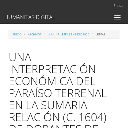
Navegación
Entrar
principal
Contenido
HUMANITAS DIGITAL
Toggl
principal
naviga
Barra
lateral
INICIO
ARCHIVOS
NÚM. 47: LETRAS ENE-DIC 2020
LETRAS
UNA
INTERPRETACIÓN
ECONÓMICA DEL
PARAÍSO TERRENAL
EN LA SUMARIA
RELACIÓN (C. 1604)