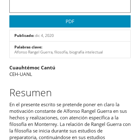
PDF
Publicado:
dic 4, 2020
Palabras clave:
Alfonso Rangel Guerra, filosofía, biografía intelectual
Contenido
Cuauhtémoc Cantú
CEH-UANL
principal
del
Resumen
artículo
En el presente escrito se pretende poner en claro la
motivación constante de Alfonso Rangel Guerra en sus
hechos y realizaciones, con atención específica a la
filosofía en Monterrey. La relación de Rangel Guerra con
la filosofía se inicia durante sus estudios de
preparatoria, continuándose en sus estudios