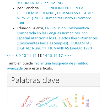
9: HUMANITAS Ene-Dic 1968
José Sanabria,
EL CONOCIMIENTO EN LA
FILOSOFÍA MODERNA.
,
HUMANITAS DIGITAL:
Núm. 21 (1980): Humanitas Enero-Diciembre
1980
Eduardo Guerra,
La Evolución Consonántica
Comparada en las Lenguas Románicas, con
Especial Atención a los Dialectos Ibero-Romances
(Consonantes Iniciales Simples)
,
HUMANITAS
DIGITAL: Núm. 11: HUMANITAS Ene-Dic 1970
<<
<
8
9
10
11
12
13
14
15
16
17
>
>>
También puede
Iniciar una búsqueda de similitud
avanzada
para este artículo.
Palabras clave
educación superior
poética
assessment
zacatecas.