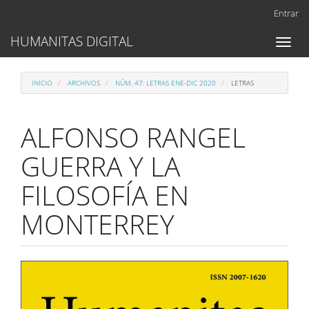
Navegación
Entrar
principal
Contenido
HUMANITAS DIGITAL
Toggl
principal
naviga
Barra
lateral
INICIO
ARCHIVOS
NÚM. 47: LETRAS ENE-DIC 2020
LETRAS
ALFONSO RANGEL
GUERRA Y LA
FILOSOFÍA EN
MONTERREY
Barra
lateral