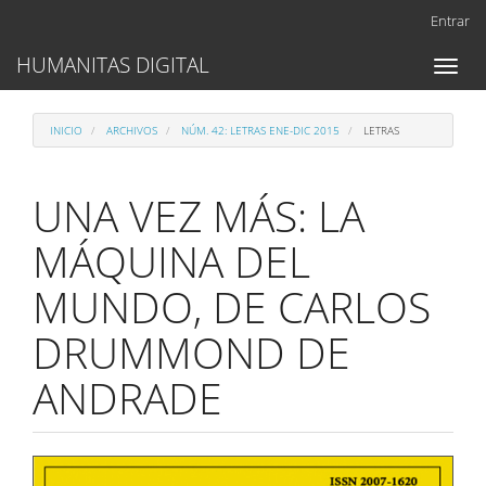
Navegación
Entrar
principal
Contenido
HUMANITAS DIGITAL
Toggl
principal
naviga
Barra
lateral
INICIO
ARCHIVOS
NÚM. 42: LETRAS ENE-DIC 2015
LETRAS
UNA VEZ MÁS: LA
MÁQUINA DEL
MUNDO, DE CARLOS
DRUMMOND DE
ANDRADE
Barra