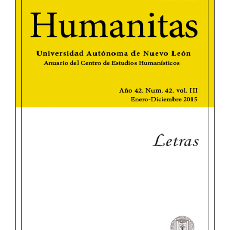
lateral
del
artículo