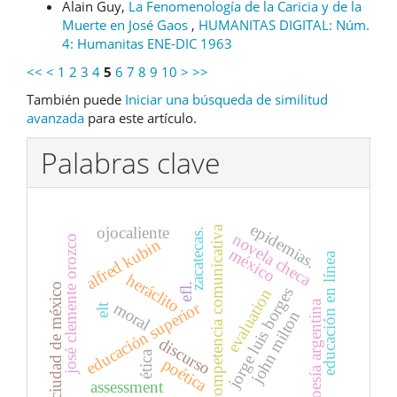
Alain Guy,
La Fenomenología de la Caricia y de la
Muerte en José Gaos
,
HUMANITAS DIGITAL: Núm.
4: Humanitas ENE-DIC 1963
<<
<
1
2
3
4
5
6
7
8
9
10
>
>>
También puede
Iniciar una búsqueda de similitud
avanzada
para este artículo.
Palabras clave
epidemias.
ojocaliente
competencia comunicativa
zacatecas.
novela checa
josé clemente orozco
alfred kubin
méxico
educación en línea
heráclito
ciudad de méxico
efl.
jorge luis borges
evaluation
poesía argentina
educación superior
moral
elt
john milton
discurso
ética
poética
assessment