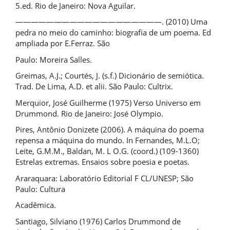
5.ed. Rio de Janeiro: Nova Aguilar.
———————————————————. (2010) Uma
pedra no meio do caminho: biografia de um poema. Ed
ampliada por E.Ferraz. São
Paulo: Moreira Salles.
Greimas, A.J.; Courtés, J. (s.f.) Dicionário de semiótica.
Trad. De Lima, A.D. et alii. São Paulo: Cultrix.
Merquior, José Guilherme (1975) Verso Universo em
Drummond. Rio de Janeiro: José Olympio.
Pires, Antônio Donizete (2006). A máquina do poema
repensa a máquina do mundo. In Fernandes, M.L.O;
Leite, G.M.M., Baldan, M. L O.G. (coord.) (109-1360)
Estrelas extremas. Ensaios sobre poesia e poetas.
Araraquara: Laboratório Editorial F CL/UNESP; São
Paulo: Cultura
Acadêmica.
Santiago, Silviano (1976) Carlos Drummond de