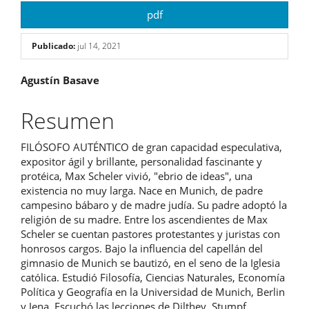
pdf
Publicado:
jul 14, 2021
Contenido
Agustín Basave
principal
Resumen
del
FILÓSOFO AUTÉNTICO de gran capacidad especulativa,
artículo
expositor ágil y brillante, personalidad fascinante y
protéica, Max Scheler vivió, "ebrio de ideas", una
existencia no muy larga. Nace en Munich, de padre
campesino bábaro y de madre judía. Su padre adoptó la
religión de su madre. Entre los ascendientes de Max
Scheler se cuentan pastores protestantes y juristas con
honrosos cargos. Bajo la influencia del capellán del
gimnasio de Munich se bautizó, en el seno de la Iglesia
católica. Estudió Filosofía, Ciencias Naturales, Economía
Política y Geografía en la Universidad de Munich, Berlin
y Jena. Escuchó las lecciones de Dilthey, Stumpf,