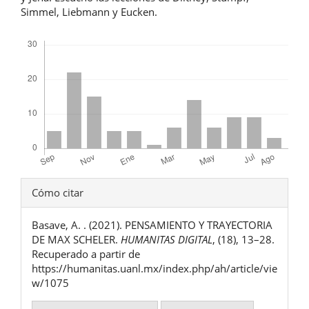
Simmel, Liebmann y Eucken.
Descargas
Detalles
Cómo citar
del
Basave, A. . (2021). PENSAMIENTO Y TRAYECTORIA
artículo
DE MAX SCHELER.
HUMANITAS DIGITAL
, (18), 13–28.
Recuperado a partir de
https://humanitas.uanl.mx/index.php/ah/article/vie
w/1075