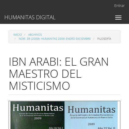
Navegación
Entrar
principal
Contenido
HUMANITAS DIGITAL
Toggl
principal
naviga
Barra
lateral
INICIO
ARCHIVOS
NÚM. 36 (2009): HUMANITAS 2009 ENERO-DICIEMBRE
FILOSOFÍA
IBN ARABI: EL GRAN
MAESTRO DEL
MISTICISMO
Barra
lateral
del