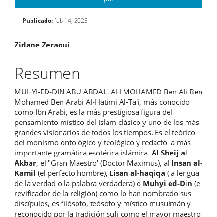
Publicado:
feb 14, 2023
Contenido
Zidane Zeraoui
principal
Resumen
del
MUHYI-ED-DIN ABU ABDALLAH MOHAMED Ben Ali Ben
artículo
Mohamed Ben Arabi Al-Hatimi Al-Ta'i, más conocido
como Ibn Arabi, es la más prestigiosa figura del
pensamiento místico del Islam clásico y uno de los más
grandes visionarios de todos los tiempos. Es el teórico
del monismo ontológico y teológico y redactó la más
importante gramática esotérica islámica.
Al Sheij al
Akbar
, el "Gran Maestro' (Doctor Maximus), al
Insan al-
Kamil
(el perfecto hombre),
Lisan al-haqiqa
(la lengua
de la verdad o la palabra verdadera) o
Muhyi ed-Din
(el
revificador de la religión) como lo han nombrado sus
discípulos, es filósofo, teósofo y místico musulmán y
reconocido por la tradición sufi como el mayor maestro