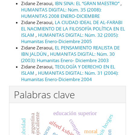
Zidane Zeraoui,
IBN SINA: EL “GRAN MAESTRO”
,
HUMANITAS DIGITAL: Núm. 35 (2008):
HUMANITAS 2008 ENERO-DICIEMBRE
Zidane Zeraoui,
LA CIUDAD IDEAL DE AL-FARABI
EL NACIMIENTO DE LA FILOSOFÍA POLÍTICA EN EL
ISLAM
,
HUMANITAS DIGITAL: Núm. 32 (2005):
Humanitas Enero-Diciembre 2005
Zidane Zeraoui,
EL PENSAMIENTO REALISTA DE
IBN JALDÚN
,
HUMANITAS DIGITAL: Núm. 30
(2003): Humanitas Enero- Diciembre 2003
Zidane Zeraoui,
TEOLOGÍA Y DERECHO EN EL
ISLAM
,
HUMANITAS DIGITAL: Núm. 31 (2004):
Humanitas Enero-Diciembre 2004
Palabras clave
educación superior
ojocaliente
poesía argentina
jorge luis borges
insalubridad
alfred kubin
discurso
moral