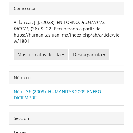
Detalles
Cómo citar
del
Villarreal, J. J. (2023). EN TORNO.
HUMANITAS
artículo
DIGITAL
, (36), 9–22. Recuperado a partir de
https://humanitas.uanl.mx/index.php/ah/article/vie
w/1801
Más formatos de cita
Descargar cita
Número
Núm. 36 (2009): HUMANITAS 2009 ENERO-
DICIEMBRE
Sección
Letras