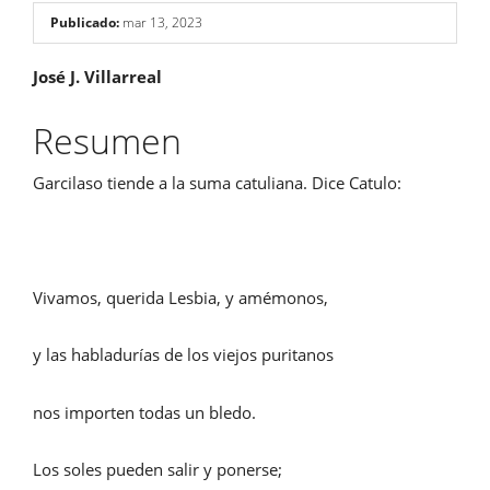
Publicado:
mar 13, 2023
Contenido
José J. Villarreal
principal
Resumen
del
Garcilaso tiende a la suma catuliana. Dice Catulo:
artículo
Vivamos, querida Lesbia, y amémonos,
y las habladurías de los viejos puritanos
nos importen todas un bledo.
Los soles pueden salir y ponerse;