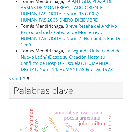
Tomás Mendirichaga,
LA ANTIGUA PLAZA DE
ARMAS DE MONTERREY, LADO ORIENTE
,
HUMANITAS DIGITAL: Núm. 35 (2008):
HUMANITAS 2008 ENERO-DICIEMBRE
Tomás Mendirichaga,
Breve Reseña del Archivo
Parroquial de la Catedral de Monterrey
,
HUMANITAS DIGITAL: Núm. 7: Humanitas Ene-Dic
1966
Tomás Mendirichaga,
La Segunda Universidad de
Nuevo León/ (Desde su Creación Hasta su
Conflicto de Hospital- Escuela)
,
HUMANITAS
DIGITAL: Núm. 14: HuMANITAS Ene-Dic 1973
<<
<
1
2
3
Palabras clave
evaluation
summative assessment
poesía argentina
méxico
john milton
efl.