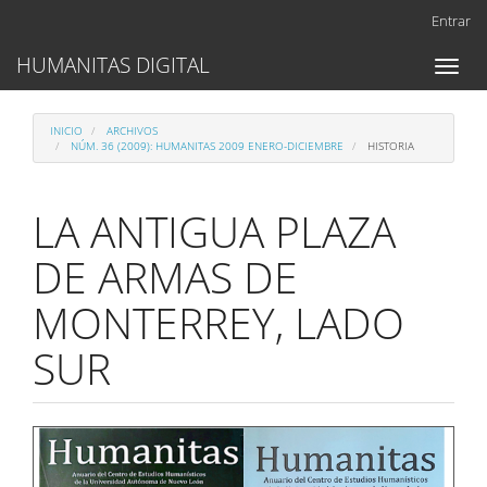
Navegación
Entrar
principal
Contenido
HUMANITAS DIGITAL
Toggl
principal
naviga
Barra
lateral
INICIO
ARCHIVOS
NÚM. 36 (2009): HUMANITAS 2009 ENERO-DICIEMBRE
HISTORIA
LA ANTIGUA PLAZA
DE ARMAS DE
MONTERREY, LADO
SUR
Barra
lateral