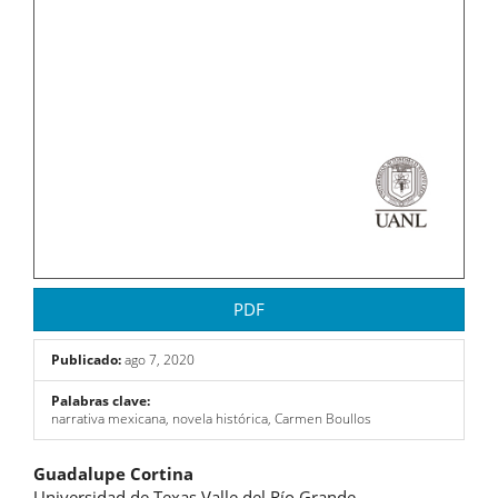
PDF
Publicado:
ago 7, 2020
Palabras clave:
narrativa mexicana, novela histórica, Carmen Boullos
Contenido
Guadalupe Cortina
Universidad de Texas Valle del Río Grande