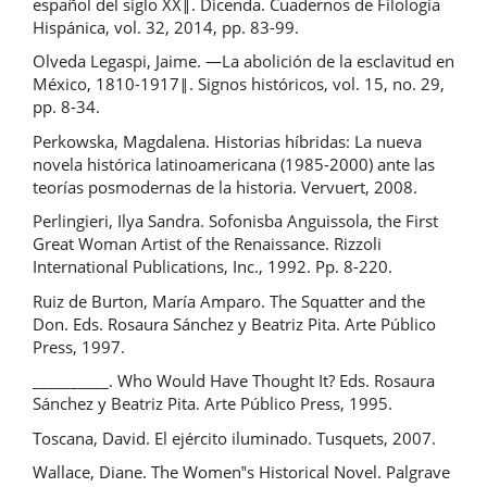
español del siglo XX‖. Dicenda. Cuadernos de Filología
Hispánica, vol. 32, 2014, pp. 83-99.
Olveda Legaspi, Jaime. ―La abolición de la esclavitud en
México, 1810-1917‖. Signos históricos, vol. 15, no. 29,
pp. 8-34.
Perkowska, Magdalena. Historias híbridas: La nueva
novela histórica latinoamericana (1985-2000) ante las
teorías posmodernas de la historia. Vervuert, 2008.
Perlingieri, Ilya Sandra. Sofonisba Anguissola, the First
Great Woman Artist of the Renaissance. Rizzoli
International Publications, Inc., 1992. Pp. 8-220.
Ruiz de Burton, María Amparo. The Squatter and the
Don. Eds. Rosaura Sánchez y Beatriz Pita. Arte Público
Press, 1997.
__________. Who Would Have Thought It? Eds. Rosaura
Sánchez y Beatriz Pita. Arte Público Press, 1995.
Toscana, David. El ejército iluminado. Tusquets, 2007.
Wallace, Diane. The Women‟s Historical Novel. Palgrave