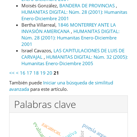
Moisés González,
BANDERA DE PROVINCIAS
,
HUMANITAS DIGITAL: Núm. 28 (2001): Humanitas
Enero-Diciembre 2001
Bertha Villarreal,
1846 MONTERREY ANTE LA
INVASIÓN AMERICANA
,
HUMANITAS DIGITAL:
Núm. 28 (2001): Humanitas Enero-Diciembre
2001
Israel Cavazos,
LAS CAPITULACIONES DE LUIS DE
CARVAJAL
,
HUMANITAS DIGITAL: Núm. 32 (2005):
Humanitas Enero-Diciembre 2005
<<
<
16
17
18
19
20
21
También puede
Iniciar una búsqueda de similitud
avanzada
para este artículo.
Palabras clave
zacatecas.
evaluation
poesía argentina