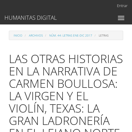
Navegación
Entrar
principal
Contenido
HUMANITAS DIGITAL
Toggl
principal
naviga
Barra
lateral
INICIO
ARCHIVOS
NÚM. 44: LETRAS ENE-DIC 2017
LETRAS
LAS OTRAS HISTORIAS
EN LA NARRATIVA DE
CARMEN BOULLOSA:
LA VIRGEN Y EL
VIOLÍN, TEXAS: LA
GRAN LADRONERÍA