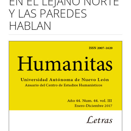
EN EL LEJANO NORTE
Y LAS PAREDES
HABLAN
Barra
lateral
del
artículo