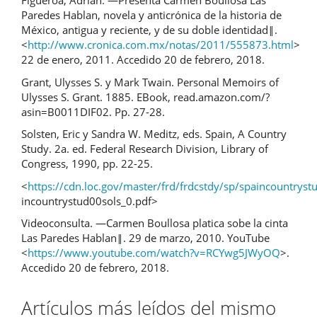
Figueroa, Adrián. ―Presenta Carmen Boullosa Las
Paredes Hablan, novela y anticrónica de la historia de
México, antigua y reciente, y de su doble identidad‖.
<
http://www.cronica.com.mx/notas/2011/555873.html
>
22 de enero, 2011. Accedido 20 de febrero, 2018.
Grant, Ulysses S. y Mark Twain. Personal Memoirs of
Ulysses S. Grant. 1885. EBook, read.amazon.com/?
asin=B0011DIF02. Pp. 27-28.
Solsten, Eric y Sandra W. Meditz, eds. Spain, A Country
Study. 2a. ed. Federal Research Division, Library of
Congress, 1990, pp. 22-25.
<
https://cdn.loc.gov/master/frd/frdcstdy/sp/spaincountrys
incountrystud00sols_0.pdf>
Videoconsulta. ―Carmen Boullosa platica sobe la cinta
Las Paredes Hablan‖. 29 de marzo, 2010. YouTube
<
https://www.youtube.com/watch?v=RCYwg5JWyOQ
>.
Accedido 20 de febrero, 2018.
Artículos más leídos del mismo