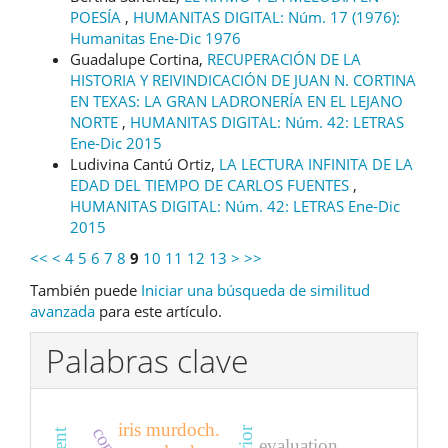
POESÍA
,
HUMANITAS DIGITAL: Núm. 17 (1976):
Humanitas Ene-Dic 1976
Guadalupe Cortina,
RECUPERACIÓN DE LA
HISTORIA Y REIVINDICACIÓN DE JUAN N. CORTINA
EN TEXAS: LA GRAN LADRONERÍA EN EL LEJANO
NORTE
,
HUMANITAS DIGITAL: Núm. 42: LETRAS
Ene-Dic 2015
Ludivina Cantú Ortiz,
LA LECTURA INFINITA DE LA
EDAD DEL TIEMPO DE CARLOS FUENTES
,
HUMANITAS DIGITAL: Núm. 42: LETRAS Ene-Dic
2015
<<
<
4
5
6
7
8
9
10
11
12
13
>
>>
También puede
Iniciar una búsqueda de similitud
avanzada
para este artículo.
Palabras clave
iris murdoch.
evaluation