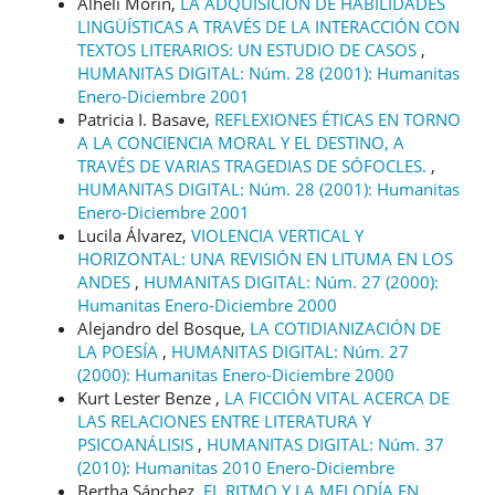
Alhelí Morín,
LA ADQUISICIÓN DE HABILIDADES
LINGÜÍSTICAS A TRAVÉS DE LA INTERACCIÓN CON
TEXTOS LITERARIOS: UN ESTUDIO DE CASOS
,
HUMANITAS DIGITAL: Núm. 28 (2001): Humanitas
Enero-Diciembre 2001
Patricia I. Basave,
REFLEXIONES ÉTICAS EN TORNO
A LA CONCIENCIA MORAL Y EL DESTINO, A
TRAVÉS DE VARIAS TRAGEDIAS DE SÓFOCLES.
,
HUMANITAS DIGITAL: Núm. 28 (2001): Humanitas
Enero-Diciembre 2001
Lucila Álvarez,
VIOLENCIA VERTICAL Y
HORIZONTAL: UNA REVISIÓN EN LITUMA EN LOS
ANDES
,
HUMANITAS DIGITAL: Núm. 27 (2000):
Humanitas Enero-Diciembre 2000
Alejandro del Bosque,
LA COTIDIANIZACIÓN DE
LA POESÍA
,
HUMANITAS DIGITAL: Núm. 27
(2000): Humanitas Enero-Diciembre 2000
Kurt Lester Benze ,
LA FICCIÓN VITAL ACERCA DE
LAS RELACIONES ENTRE LITERATURA Y
PSICOANÁLISIS
,
HUMANITAS DIGITAL: Núm. 37
(2010): Humanitas 2010 Enero-Diciembre
Bertha Sánchez,
EL RITMO Y LA MELODÍA EN