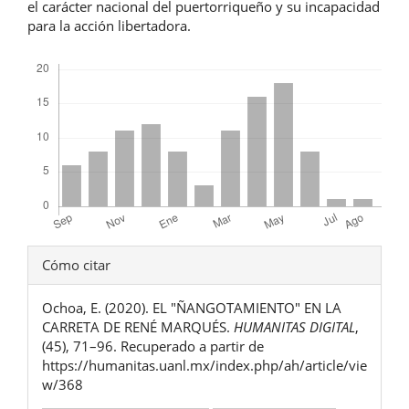
el carácter nacional del puertorriqueño y su incapacidad
para la acción libertadora.
Descargas
Detalles
Cómo citar
del
Ochoa, E. (2020). EL "ÑANGOTAMIENTO" EN LA
artículo
CARRETA DE RENÉ MARQUÉS.
HUMANITAS DIGITAL
,
(45), 71–96. Recuperado a partir de
https://humanitas.uanl.mx/index.php/ah/article/vie
w/368