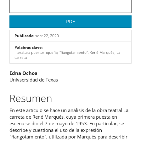
PDF
Publicado:
sept 22, 2020
Palabras clave:
literatura puertorriqueña, "ñangotamiento", René Marqués, La
carreta
Contenido
Edna Ochoa
Univsersidad de Texas
principal
del
Resumen
artículo
En este artículo se hace un análisis de la obra teatral La
carreta de René Marqués, cuya primera puesta en
escena se dio el 7 de mayo de 1953. En particular, se
describe y cuestiona el uso de la expresión
"ñangotamiento", utilizada por Marqués para describir