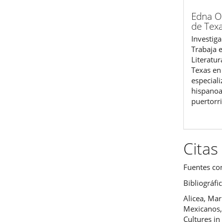
Edna O
de Tex
Investig
Trabaja 
Literatur
Texas en
especiali
hispano
puertorr
Citas
Fuentes co
Bibliográfi
Alicea, Ma
Mexicanos,
Cultures in