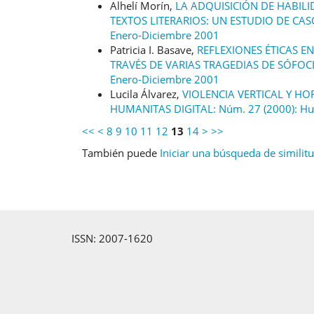
Alhelí Morín,
LA ADQUISICIÓN DE HABILI
TEXTOS LITERARIOS: UN ESTUDIO DE CA
Enero-Diciembre 2001
Patricia I. Basave,
REFLEXIONES ÉTICAS E
TRAVÉS DE VARIAS TRAGEDIAS DE SÓFOC
Enero-Diciembre 2001
Lucila Álvarez,
VIOLENCIA VERTICAL Y H
HUMANITAS DIGITAL: Núm. 27 (2000): Hu
<<
<
8
9
10
11
12
13
14
>
>>
También puede
Iniciar una búsqueda de similit
ISSN: 2007-1620