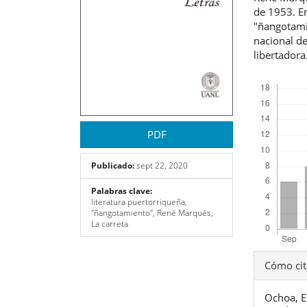
de 1953. En
"ñangotamie
nacional de
libertadora
Descargas
PDF
Publicado:
sept 22, 2020
Palabras clave:
literatura puertorriqueña,
"ñangotamiento", René Marqués,
La carreta
Detal
Cómo cit
del
Ochoa, 