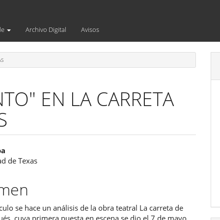
de
Archivo Digital
Avisos
AS
TO" EN LA CARRETA
S
enido
oa
ad de Texas
ipal
umen
ulo
ículo se hace un análisis de la obra teatral La carreta de
és, cuya primera puesta en escena se dio el 7 de mayo