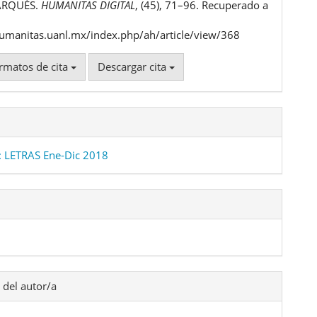
ulo
ARQUÉS.
HUMANITAS DIGITAL
, (45), 71–96. Recuperado a
humanitas.uanl.mx/index.php/ah/article/view/368
rmatos de cita
Descargar cita
 LETRAS Ene-Dic 2018
 del autor/a