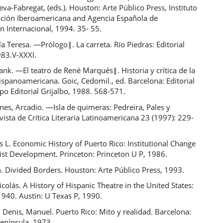
eva-Fabregat, (eds.). Houston: Arte Público Press, Instituto
ción Iberoamericana and Agencia Española de
 Internacional, 1994. 35- 55.
a Teresa. ―Prólogo‖. La carreta. Río Piedras: Editorial
983.V-XXXI.
ank. ―El teatro de René Marqués‖. Historia y crítica de la
hispanoamericana. Goic, Cedomil., ed. Barcelona: Editorial
upo Editorial Grijalbo, 1988. 568-571.
es, Arcadio. ―Isla de quimeras: Pedreira, Pales y
vista de Crítica Literaria Latinoamericana 23 (1997): 229-
s L. Economic History of Puerto Rico: Institutional Change
ist Development. Princeton: Princeton U P, 1986.
n. Divided Borders. Houston: Arte Público Press, 1993.
icolás. A History of Hispanic Theatre in the United States:
1940. Austin: U Texas P, 1990.
Denis, Manuel. Puerto Rico: Mito y realidad. Barcelona:
Península, 1973.