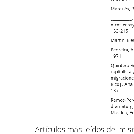
Marqués, Re
__________.
otros ensay
153-215.
Martin, El
Pedreira, A
1971.
Quintero R
capitalista
migracione
Rico‖. Anal
137.
Ramos-Pere
dramaturgia
Masdeu, Ed
Artículos más leídos del mi