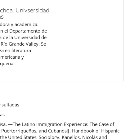
choa,
Univsersidad
as
adora y académica.
en el Departamento de
a de la Universidad de
 Río Grande Valley. Se
za en literatura
americana y
iqueña.
nsultadas
cas
risa. ―The Latino Immigration Experience: The Case of
 Puertorriqueños, and Cubanos‖. Handbook of Hispanic
 the United States: Sociology. Kanellos, Nicolás and