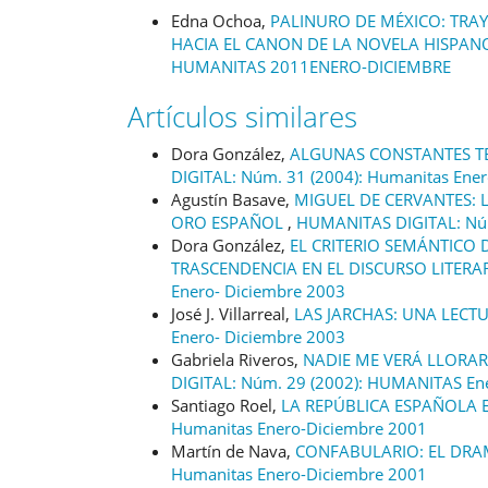
Edna Ochoa,
PALINURO DE MÉXICO: TRAY
HACIA EL CANON DE LA NOVELA HISPA
HUMANITAS 2011ENERO-DICIEMBRE
Artículos similares
Dora González,
ALGUNAS CONSTANTES T
DIGITAL: Núm. 31 (2004): Humanitas Ene
Agustín Basave,
MIGUEL DE CERVANTES: 
ORO ESPAÑOL
,
HUMANITAS DIGITAL: Núm
Dora González,
EL CRITERIO SEMÁNTICO
TRASCENDENCIA EN EL DISCURSO LITERA
Enero- Diciembre 2003
José J. Villarreal,
LAS JARCHAS: UNA LECT
Enero- Diciembre 2003
Gabriela Riveros,
NADIE ME VERÁ LLORAR
DIGITAL: Núm. 29 (2002): HUMANITAS En
Santiago Roel,
LA REPÚBLICA ESPAÑOLA
Humanitas Enero-Diciembre 2001
Martín de Nava,
CONFABULARIO: EL DRA
Humanitas Enero-Diciembre 2001