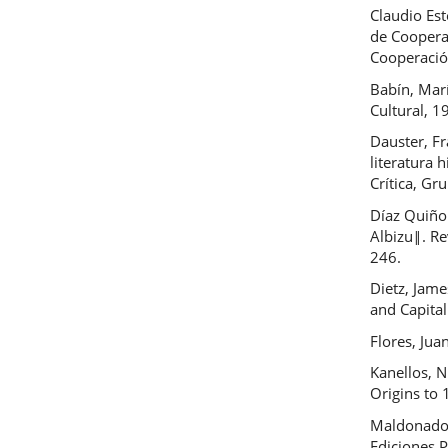
Claudio Est
de Coopera
Cooperación
Babín, Marí
Cultural, 1
Dauster, Fr
literatura 
Crítica, Gr
Díaz Quiñon
Albizu‖. Re
246.
Dietz, Jame
and Capital
Flores, Jua
Kanellos, N
Origins to 
Maldonado 
Ediciones 