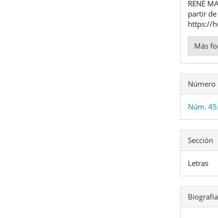
artíc
RENÉ M
partir de
https://
Más fo
Número
Núm. 45:
Sección
Letras
Biografía