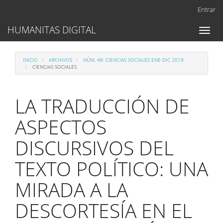
Navegación
Entrar
principal
Contenido
HUMANITAS DIGITAL
Toggl
principal
naviga
Barra
lateral
INICIO
ARCHIVOS
NÚM. 46: CIENCIAS SOCIALES ENE-DIC 2019
CIENCIAS SOCIALES
LA TRADUCCIÓN DE
ASPECTOS
DISCURSIVOS DEL
TEXTO POLÍTICO: UNA
MIRADA A LA
DESCORTESÍA EN EL