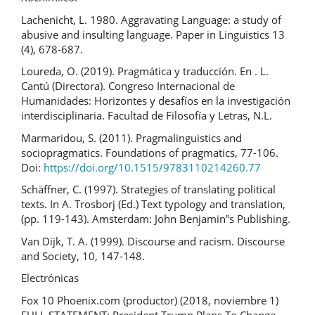
Lachenicht, L. 1980. Aggravating Language: a study of
abusive and insulting language. Paper in Linguistics 13
(4), 678-687.
Loureda, O. (2019). Pragmática y traducción. En . L.
Cantú (Directora). Congreso Internacional de
Humanidades: Horizontes y desafíos en la investigación
interdisciplinaria. Facultad de Filosofía y Letras, N.L.
Marmaridou, S. (2011). Pragmalinguistics and
sociopragmatics. Foundations of pragmatics, 77-106.
Doi:
https://doi.org/10.1515/9783110214260.77
Schäffner, C. (1997). Strategies of translating political
texts. In A. Trosborj (Ed.) Text typology and translation,
(pp. 119-143). Amsterdam: John Benjamin‟s Publishing.
Van Dijk, T. A. (1999). Discourse and racism. Discourse
and Society, 10, 147-148.
Electrónicas
Fox 10 Phoenix.com (productor) (2018, noviembre 1)
FULL STATEMENT: President Trump Plans To Change