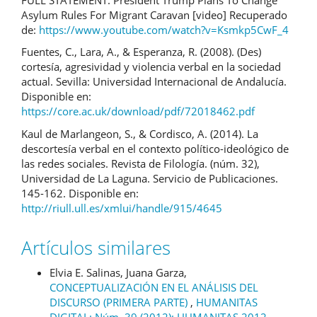
Asylum Rules For Migrant Caravan [video] Recuperado
de:
https://www.youtube.com/watch?v=Ksmkp5CwF_4
Fuentes, C., Lara, A., & Esperanza, R. (2008). (Des)
cortesía, agresividad y violencia verbal en la sociedad
actual. Sevilla: Universidad Internacional de Andalucía.
Disponible en:
https://core.ac.uk/download/pdf/72018462.pdf
Kaul de Marlangeon, S., & Cordisco, A. (2014). La
descortesía verbal en el contexto político-ideológico de
las redes sociales. Revista de Filología. (núm. 32),
Universidad de La Laguna. Servicio de Publicaciones.
145-162. Disponible en:
http://riull.ull.es/xmlui/handle/915/4645
Artículos similares
Elvia E. Salinas, Juana Garza,
CONCEPTUALIZACIÓN EN EL ANÁLISIS DEL
DISCURSO (PRIMERA PARTE)
,
HUMANITAS
DIGITAL: Núm. 39 (2012): HUMANITAS 2012