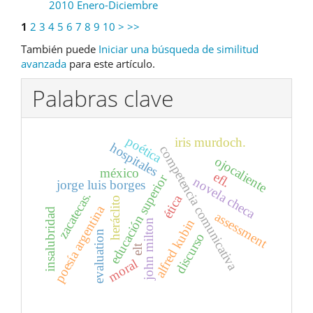
2010 Enero-Diciembre
1
2
3
4
5
6
7
8
9
10
>
>>
También puede
Iniciar una búsqueda de similitud
avanzada
para este artículo.
Palabras clave
poética
iris murdoch.
hospitales
competencia comunicativa
ojocaliente
méxico
efl.
educación superior
novela checa
jorge luis borges
zacatecas.
ética
heráclito
poesía argentina
insalubridad
assessment
alfred kubin
john milton
evaluation
discurso
elt
moral