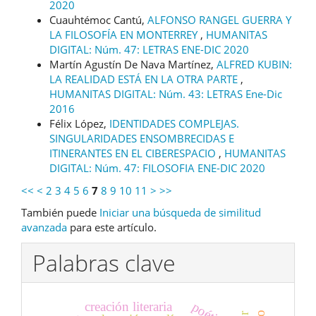
2020
Cuauhtémoc Cantú,
ALFONSO RANGEL GUERRA Y
LA FILOSOFÍA EN MONTERREY
,
HUMANITAS
DIGITAL: Núm. 47: LETRAS ENE-DIC 2020
Martín Agustín De Nava Martínez,
ALFRED KUBIN:
LA REALIDAD ESTÁ EN LA OTRA PARTE
,
HUMANITAS DIGITAL: Núm. 43: LETRAS Ene-Dic
2016
Félix López,
IDENTIDADES COMPLEJAS.
SINGULARIDADES ENSOMBRECIDAS E
ITINERANTES EN EL CIBERESPACIO
,
HUMANITAS
DIGITAL: Núm. 47: FILOSOFIA ENE-DIC 2020
<<
<
2
3
4
5
6
7
8
9
10
11
>
>>
También puede
Iniciar una búsqueda de similitud
avanzada
para este artículo.
Palabras clave
poética
creación literaria