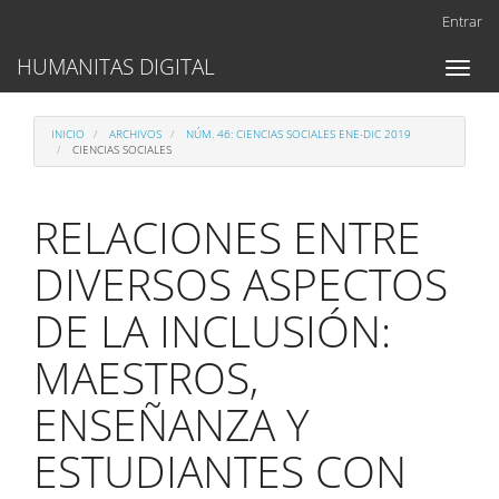
Navegación
Entrar
principal
Contenido
HUMANITAS DIGITAL
Toggl
principal
naviga
Barra
lateral
INICIO
ARCHIVOS
NÚM. 46: CIENCIAS SOCIALES ENE-DIC 2019
CIENCIAS SOCIALES
RELACIONES ENTRE
DIVERSOS ASPECTOS
DE LA INCLUSIÓN:
MAESTROS,
ENSEÑANZA Y
ESTUDIANTES CON