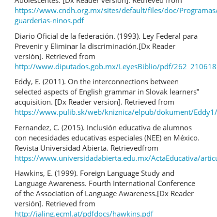
Adolescentes. [Dx Reader versión]. Retrieved from
https://www.cndh.org.mx/sites/default/files/doc/Programas/
guarderias-ninos.pdf
Diario Oficial de la federación. (1993). Ley Federal para
Prevenir y Eliminar la discriminación.[Dx Reader
versión]. Retrieved from
http://www.diputados.gob.mx/LeyesBiblio/pdf/262_210618
Eddy, E. (2011). On the interconnections between
selected aspects of English grammar in Slovak learners‟
acquisition. [Dx Reader version]. Retrieved from
https://www.pulib.sk/web/kniznica/elpub/dokument/Eddy1/
Fernandez, C. (2015). Inclusión educativa de alumnos
con necesidades educativas especiales (NEE) en México.
Revista Universidad Abierta. Retrievedfrom
https://www.universidadabierta.edu.mx/ActaEducativa/artic
Hawkins, E. (1999). Foreign Language Study and
Language Awareness. Fourth International Conference
of the Association of Language Awareness.[Dx Reader
versión]. Retrieved from
http://jaling.ecml.at/pdfdocs/hawkins.pdf