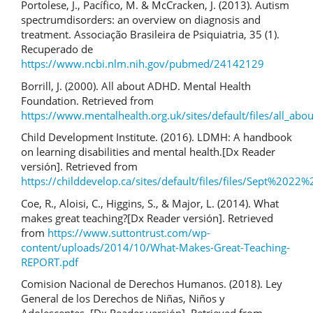
Portolese, J., Pacífico, M. & McCracken, J. (2013). Autism
spectrumdisorders: an overview on diagnosis and
treatment. Associação Brasileira de Psiquiatria, 35 (1).
Recuperado de
https://www.ncbi.nlm.nih.gov/pubmed/24142129
Borrill, J. (2000). All about ADHD. Mental Health
Foundation. Retrieved from
https://www.mentalhealth.org.uk/sites/default/files/all_abo
Child Development Institute. (2016). LDMH: A handbook
on learning disabilities and mental health.[Dx Reader
versión]. Retrieved from
https://childdevelop.ca/sites/default/files/files/Sept
Coe, R., Aloisi, C., Higgins, S., & Major, L. (2014). What
makes great teaching?[Dx Reader versión]. Retrieved
from
https://www.suttontrust.com/wp-
content/uploads/2014/10/What-Makes-Great-Teaching-
REPORT.pdf
Comision Nacional de Derechos Humanos. (2018). Ley
General de los Derechos de Niñas, Niños y