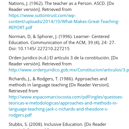
Nations, J. (1962). The teacher as a Person. ASCD. [Dx
Reader versión]. Retrieved from
https://www.suttontrust.com/wp-
content/uploads/2014/10/What-Makes-Great-Teaching-
REPORT.pdf
Norman, D, & Sphorer, J. (1996). Learner- Centered
Education. Communication of the ACM, 39 (4), 24- 27.
Doi: 10.1145/ 227210.227215
Orden Juridico (n.d.) El artículo 3 de la constitución. [Dx
Reader versión]. Retrieved from
http://www.ordenjuridico.gob.mx/Constitucion/articulos/3.p
Richards, J., & Rodgers, T. (1986). Approaches and
methods in language teaching [Dx Reader Version].
Retrieved from
http://www.espacomarciocosta.com/pdf/ingles/questoes-
teoricas-e-metodologicas/approaches-and-methods-in-
language-teaching-jack-c-richards-and-theodore-s-
rodgers.pdf
Stubbs, S. (2008). Inclusive Education. [Dx Reader