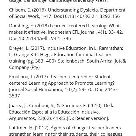
usage. Cambridge: Cambridge University Press.
Chisom, E. (2016). Understanding Dyslexia. Department
of Social Work, 1-17. Doi:10.13140/RG.2.1.3292.456
Darshing, E. (2018) Learner- centered Learning: What
makes it effective. Indonesian EFL Journal, 4(1), 33- 42.
Doi: 10.25134/ieflj. V4i1. 796
Dreyer, L. (2017). Inclusive Education. In L, Ramrathan;
L, Grange & P, Higgs. Education for initial teacher
training (pg. 383- 400), Stellenbosch, South Africa: Juta&
Company (Pty).
Emaliana, I. (2017). Teacher- centered or Student-
centered Learning Approach to Promote Learning?
Journal Sosial Humaniora, 10 (2), 59- 70. Doi: 2443-
3537
Juarez, J., Comboni, S., & Garnique, F. (2010). De la
Educación Especial a la Educación Inclusiva.
Argumentos, 23(62), 41-83.[Dx Reader versión].
Lattimer, H. (2012). Agents of change: teacher leaders
strengthen learning for their students, their colleagues,