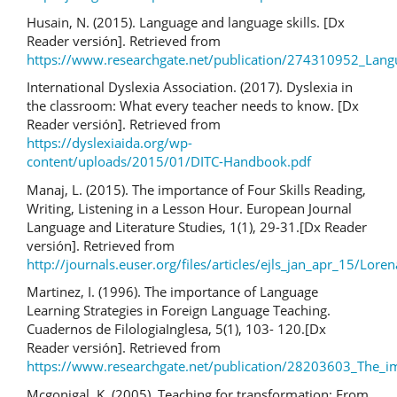
Husain, N. (2015). Language and language skills. [Dx
Reader versión]. Retrieved from
https://www.researchgate.net/publication/274310952_Lang
International Dyslexia Association. (2017). Dyslexia in
the classroom: What every teacher needs to know. [Dx
Reader versión]. Retrieved from
https://dyslexiaida.org/wp-
content/uploads/2015/01/DITC-Handbook.pdf
Manaj, L. (2015). The importance of Four Skills Reading,
Writing, Listening in a Lesson Hour. European Journal
Language and Literature Studies, 1(1), 29-31.[Dx Reader
versión]. Retrieved from
http://journals.euser.org/files/articles/ejls_jan_apr_15/Lor
Martinez, I. (1996). The importance of Language
Learning Strategies in Foreign Language Teaching.
Cuadernos de FilologiaInglesa, 5(1), 103- 120.[Dx
Reader versión]. Retrieved from
https://www.researchgate.net/publication/28203603_The_im
Mcgonigal, K. (2005). Teaching for transformation: From