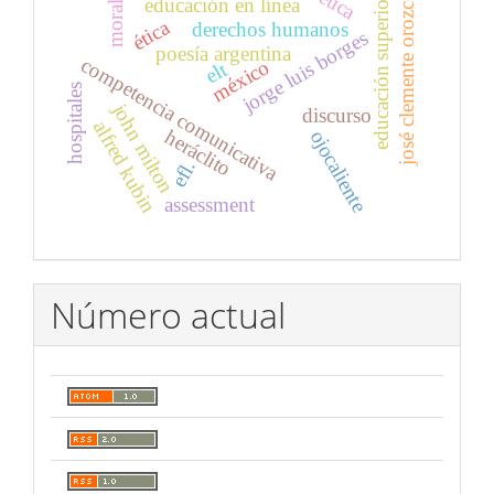
josé clemente orozco
educación superior
educación en línea
moral
ética
derechos humanos
jorge luis borges
poesía argentina
competencia comunicativa
méxico
elt
hospitales
john milton
discurso
alfred kubin
heráclito
ojocaliente
efl.
assessment
Número actual