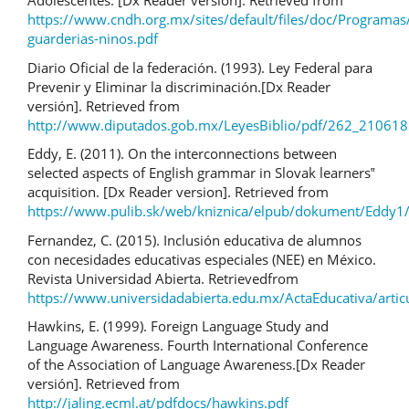
Adolescentes. [Dx Reader versión]. Retrieved from
https://www.cndh.org.mx/sites/default/files/doc/Programas/
guarderias-ninos.pdf
Diario Oficial de la federación. (1993). Ley Federal para
Prevenir y Eliminar la discriminación.[Dx Reader
versión]. Retrieved from
http://www.diputados.gob.mx/LeyesBiblio/pdf/262_210618
Eddy, E. (2011). On the interconnections between
selected aspects of English grammar in Slovak learners‟
acquisition. [Dx Reader version]. Retrieved from
https://www.pulib.sk/web/kniznica/elpub/dokument/Eddy1/
Fernandez, C. (2015). Inclusión educativa de alumnos
con necesidades educativas especiales (NEE) en México.
Revista Universidad Abierta. Retrievedfrom
https://www.universidadabierta.edu.mx/ActaEducativa/artic
Hawkins, E. (1999). Foreign Language Study and
Language Awareness. Fourth International Conference
of the Association of Language Awareness.[Dx Reader
versión]. Retrieved from
http://jaling.ecml.at/pdfdocs/hawkins.pdf