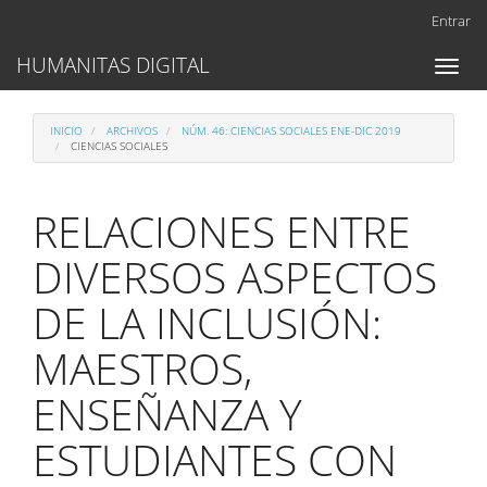
Navegación
Entrar
principal
Contenido
HUMANITAS DIGITAL
Toggl
principal
naviga
Barra
lateral
INICIO
ARCHIVOS
NÚM. 46: CIENCIAS SOCIALES ENE-DIC 2019
CIENCIAS SOCIALES
RELACIONES ENTRE
DIVERSOS ASPECTOS
DE LA INCLUSIÓN:
MAESTROS,
ENSEÑANZA Y
ESTUDIANTES CON