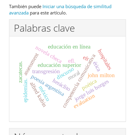
También puede
Iniciar una búsqueda de similitud
avanzada
para este artículo.
Palabras clave
educación en línea
novela checa
hospitales
assessment
competencia comunicativa
elt
efl.
ética
zacatecas.
educación superior
discurso
transgresión
moral
john milton
poesía argentina
heráclito
poética
jorge luis borges
epidemias.
alfred kubin
méxico
evaluation