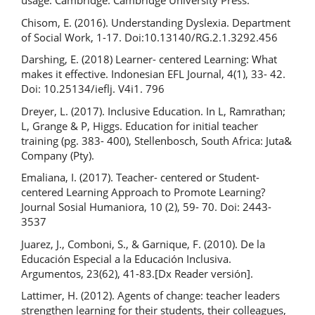
usage. Cambridge: Cambridge University Press.
Chisom, E. (2016). Understanding Dyslexia. Department
of Social Work, 1-17. Doi:10.13140/RG.2.1.3292.456
Darshing, E. (2018) Learner- centered Learning: What
makes it effective. Indonesian EFL Journal, 4(1), 33- 42.
Doi: 10.25134/ieflj. V4i1. 796
Dreyer, L. (2017). Inclusive Education. In L, Ramrathan;
L, Grange & P, Higgs. Education for initial teacher
training (pg. 383- 400), Stellenbosch, South Africa: Juta&
Company (Pty).
Emaliana, I. (2017). Teacher- centered or Student-
centered Learning Approach to Promote Learning?
Journal Sosial Humaniora, 10 (2), 59- 70. Doi: 2443-
3537
Juarez, J., Comboni, S., & Garnique, F. (2010). De la
Educación Especial a la Educación Inclusiva.
Argumentos, 23(62), 41-83.[Dx Reader versión].
Lattimer, H. (2012). Agents of change: teacher leaders
strengthen learning for their students, their colleagues,