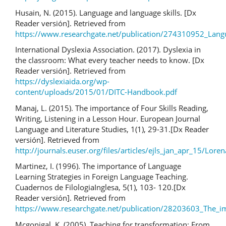
Husain, N. (2015). Language and language skills. [Dx
Reader versión]. Retrieved from
https://www.researchgate.net/publication/274310952_Lang
International Dyslexia Association. (2017). Dyslexia in
the classroom: What every teacher needs to know. [Dx
Reader versión]. Retrieved from
https://dyslexiaida.org/wp-
content/uploads/2015/01/DITC-Handbook.pdf
Manaj, L. (2015). The importance of Four Skills Reading,
Writing, Listening in a Lesson Hour. European Journal
Language and Literature Studies, 1(1), 29-31.[Dx Reader
versión]. Retrieved from
http://journals.euser.org/files/articles/ejls_jan_apr_15/Lor
Martinez, I. (1996). The importance of Language
Learning Strategies in Foreign Language Teaching.
Cuadernos de FilologiaInglesa, 5(1), 103- 120.[Dx
Reader versión]. Retrieved from
https://www.researchgate.net/publication/28203603_The_im
Mcgonigal, K. (2005). Teaching for transformation: From