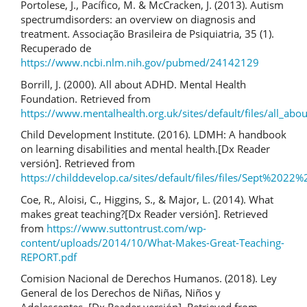
Portolese, J., Pacífico, M. & McCracken, J. (2013). Autism
spectrumdisorders: an overview on diagnosis and
treatment. Associação Brasileira de Psiquiatria, 35 (1).
Recuperado de
https://www.ncbi.nlm.nih.gov/pubmed/24142129
Borrill, J. (2000). All about ADHD. Mental Health
Foundation. Retrieved from
https://www.mentalhealth.org.uk/sites/default/files/all_abo
Child Development Institute. (2016). LDMH: A handbook
on learning disabilities and mental health.[Dx Reader
versión]. Retrieved from
https://childdevelop.ca/sites/default/files/files/Sept
Coe, R., Aloisi, C., Higgins, S., & Major, L. (2014). What
makes great teaching?[Dx Reader versión]. Retrieved
from
https://www.suttontrust.com/wp-
content/uploads/2014/10/What-Makes-Great-Teaching-
REPORT.pdf
Comision Nacional de Derechos Humanos. (2018). Ley
General de los Derechos de Niñas, Niños y