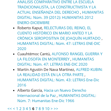
ANÁLISIS COMPARATIVO ENTRE LA ESCUELA
TRADICIONALISTA, LA CONSTRUCTIVISTA Y LA
ACTUAL ENSEÑANZA DEL DERECHO
,
HUMANITAS
DIGITAL: Núm. 39 (2012): HUMANITAS 2012
ENERO-DICIEMBRE
Roberto Kaput,
RELECTURAS DEL REINO, EL
CUENTO HISTÓRICO EN MARIO ANTEO Y LA
CRÓNICA SEROPOSITIVA DE JOAQUÍN HURTADO
,
HUMANITAS DIGITAL: Núm. 47: LETRAS ENE-DIC
2020
Cuauhtémoc Cantú,
ALFONSO RANGEL GUERRA Y
LA FILOSOFÍA EN MONTERREY
,
HUMANITAS
DIGITAL: Núm. 47: LETRAS ENE-DIC 2020
Martín Agustín De Nava Martínez,
ALFRED KUBIN:
LA REALIDAD ESTÁ EN LA OTRA PARTE
,
HUMANITAS DIGITAL: Núm. 43: LETRAS Ene-Dic
2016
Alberto García,
Hacia un Nuevo Derecho
Internacional de la Paz
,
HUMANITAS DIGITAL:
Núm. 7: Humanitas Ene-Dic 1966
<<
<
1
2
3
4
5
6
7
8
9
10
>
>>