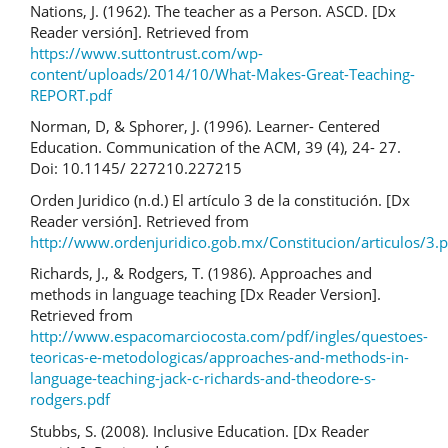
Nations, J. (1962). The teacher as a Person. ASCD. [Dx
Reader versión]. Retrieved from
https://www.suttontrust.com/wp-
content/uploads/2014/10/What-Makes-Great-Teaching-
REPORT.pdf
Norman, D, & Sphorer, J. (1996). Learner- Centered
Education. Communication of the ACM, 39 (4), 24- 27.
Doi: 10.1145/ 227210.227215
Orden Juridico (n.d.) El artículo 3 de la constitución. [Dx
Reader versión]. Retrieved from
http://www.ordenjuridico.gob.mx/Constitucion/articulos/3.p
Richards, J., & Rodgers, T. (1986). Approaches and
methods in language teaching [Dx Reader Version].
Retrieved from
http://www.espacomarciocosta.com/pdf/ingles/questoes-
teoricas-e-metodologicas/approaches-and-methods-in-
language-teaching-jack-c-richards-and-theodore-s-
rodgers.pdf
Stubbs, S. (2008). Inclusive Education. [Dx Reader