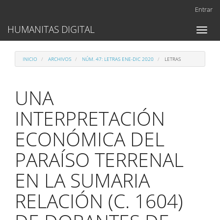
Navegación
Entrar
principal
Contenido
HUMANITAS DIGITAL
Toggl
principal
naviga
Barra
lateral
INICIO
ARCHIVOS
NÚM. 47: LETRAS ENE-DIC 2020
LETRAS
UNA
INTERPRETACIÓN
ECONÓMICA DEL
PARAÍSO TERRENAL
EN LA SUMARIA
RELACIÓN (C. 1604)