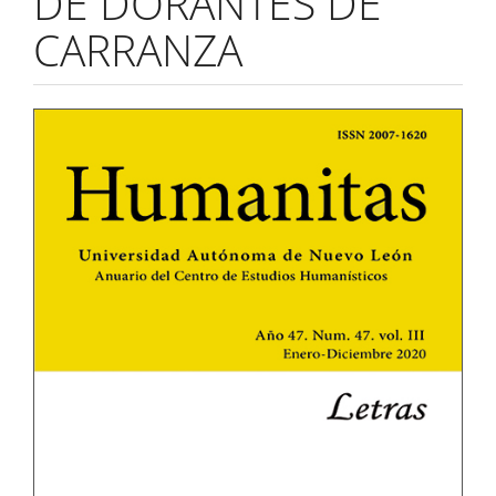
DE DORANTES DE
CARRANZA
Barra
lateral
del
artículo