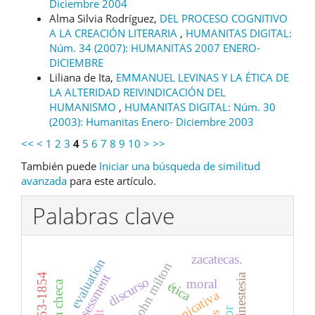
Diciembre 2004
Alma Silvia Rodríguez,
DEL PROCESO COGNITIVO
A LA CREACIÓN LITERARIA
,
HUMANITAS DIGITAL:
Núm. 34 (2007): HUMANITAS 2007 ENERO-
DICIEMBRE
Liliana de Ita,
EMMANUEL LEVINAS Y LA ÉTICA DE
LA ALTERIDAD REIVINDICACIÓN DEL
HUMANISMO
,
HUMANITAS DIGITAL: Núm. 30
(2003): Humanitas Enero- Diciembre 2003
<<
<
1
2
3
4
5
6
7
8
9
10
>
>>
También puede
Iniciar una búsqueda de similitud
avanzada
para este artículo.
Palabras clave
zacatecas.
evaluation
john milton
assessment
discurso
moral
ética
elt