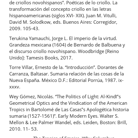
de criollos novohispanos”. Poéticas de lo criollo. La
transformación del concepto criollo en las letras
hispanoamericanas (siglos XVI- XIX). Juan M. Vitulli,
David M. Solodkow, eds. Buenos Aires: Corregidor,
2009. 105-43.
Terukina Yamauchi, Jorge L. El imperio de la virtud.
Grandeza mexicana (1604) de Bernardo de Balbuena y
el discurso criollo novohispano. Woodbridge [Reino
Unido]: Tamesis Books, 2017.
Torre Villar, Ernesto de la. “Introducción”. Dorantes de
Carranza, Baltasar. Sumaria relación de las cosas de la
Nueva España. México D.F.: Editorial Porrúa, 1987. ix-
xxxv.
Wey Gómez, Nicolás. “The Politics of Light: Al-Kindī‟s
Geometrical Optics and the Vindication of the American
Tropics in Bartolomé de Las Casas‟s Apologética historia
sumaria (1527-1561)”. Early Modern Eyes. Walter S.
Mellon & Lee Palmer Wandel, eds. Leiden, Boston: Brill,
2010. 11- 53.