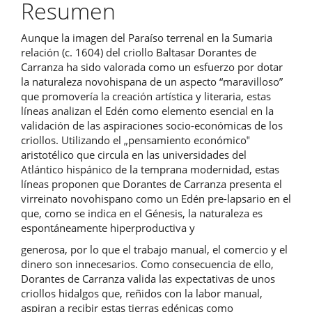
del
Resumen
artículo
Aunque la imagen del Paraíso terrenal en la Sumaria
relación (c. 1604) del criollo Baltasar Dorantes de
Carranza ha sido valorada como un esfuerzo por dotar
la naturaleza novohispana de un aspecto “maravilloso”
que promovería la creación artística y literaria, estas
líneas analizan el Edén como elemento esencial en la
validación de las aspiraciones socio-económicas de los
criollos. Utilizando el „pensamiento económico‟
aristotélico que circula en las universidades del
Atlántico hispánico de la temprana modernidad, estas
líneas proponen que Dorantes de Carranza presenta el
virreinato novohispano como un Edén pre-lapsario en el
que, como se indica en el Génesis, la naturaleza es
espontáneamente hiperproductiva y
generosa, por lo que el trabajo manual, el comercio y el
dinero son innecesarios. Como consecuencia de ello,
Dorantes de Carranza valida las expectativas de unos
criollos hidalgos que, reñidos con la labor manual,
aspiran a recibir estas tierras edénicas como