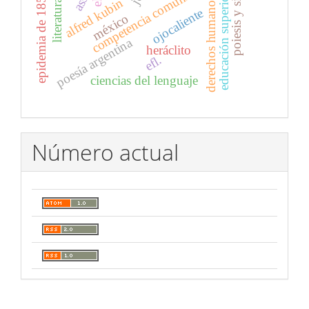
epidemia de 1853-1854
poiesis y sinestesia
literatura checa
competencia comunicativa
educación superior
derechos humanos
alfred kubin
ojocaliente
méxico
poesía argentina
heráclito
efl.
ciencias del lenguaje
Número actual