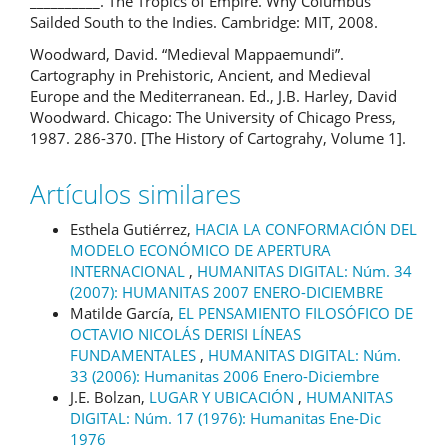
__________. The Tropics of Empire. Why Columbus
Sailded South to the Indies. Cambridge: MIT, 2008.
Woodward, David. “Medieval Mappaemundi”.
Cartography in Prehistoric, Ancient, and Medieval
Europe and the Mediterranean. Ed., J.B. Harley, David
Woodward. Chicago: The University of Chicago Press,
1987. 286-370. [The History of Cartograhy, Volume 1].
Artículos similares
Esthela Gutiérrez,
HACIA LA CONFORMACIÓN DEL
MODELO ECONÓMICO DE APERTURA
INTERNACIONAL
,
HUMANITAS DIGITAL: Núm. 34
(2007): HUMANITAS 2007 ENERO-DICIEMBRE
Matilde García,
EL PENSAMIENTO FILOSÓFICO DE
OCTAVIO NICOLÁS DERISI LÍNEAS
FUNDAMENTALES
,
HUMANITAS DIGITAL: Núm.
33 (2006): Humanitas 2006 Enero-Diciembre
J.E. Bolzan,
LUGAR Y UBICACIÓN
,
HUMANITAS
DIGITAL: Núm. 17 (1976): Humanitas Ene-Dic
1976