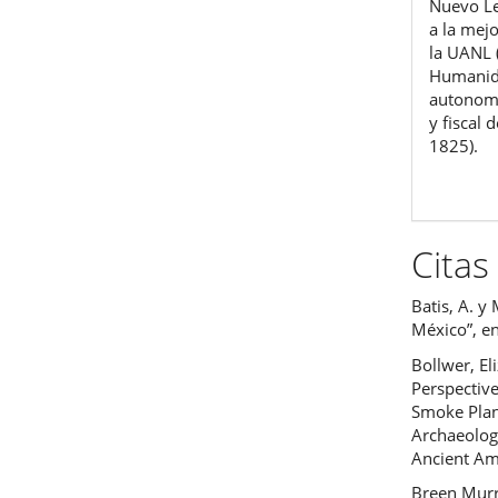
Nuevo Le
a la mejo
la UANL 
Humanida
autonomí
y fiscal
1825).
Citas
Batis, A. y
México”, en
Bollwer, E
Perspectiv
Smoke Plan
Archaeolog
Ancient Am
Breen Murra