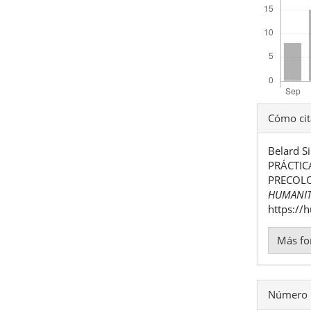
Detal
Cómo cit
del
Belard S
artíc
PRÁCTIC
PRECOLO
HUMANIT
https://
Más fo
Número