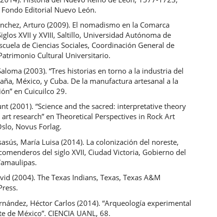
 Fondo Editorial Nuevo León.
nchez, Arturo (2009). El nomadismo en la Comarca
iglos XVII y XVIII, Saltillo, Universidad Autónoma de
scuela de Ciencias Sociales, Coordinación General de
Patrimonio Cultural Universitario.
Saloma (2003). “Tres historias en torno a la industria del
aña, México, y Cuba. De la manufactura artesanal a la
ón” en Cuicuilco 29.
nt (2001). “Science and the sacred: interpretative theory
k art research” en Theoretical Perspectives in Rock Art
Oslo, Novus Forlag.
asús, María Luisa (2014). La colonización del noreste,
comenderos del siglo XVII, Ciudad Victoria, Gobierno del
Tamaulipas.
avid (2004). The Texas Indians, Texas, Texas A&M
Press.
rnández, Héctor Carlos (2014). “Arqueología experimental
ste de México”. CIENCIA UANL, 68.