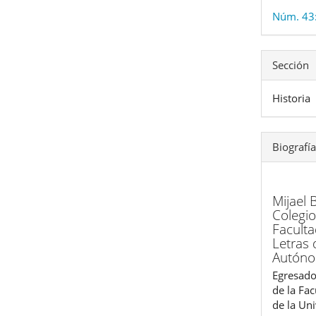
Núm. 43:
Sección
Historia
Biografía
Mijael 
Colegio
Faculta
Letras 
Autóno
Egresado
de la Fac
de la Un