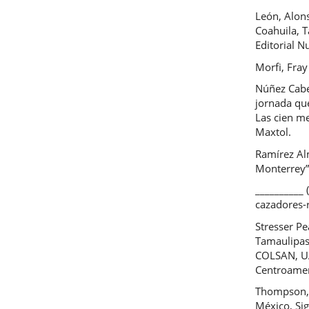
León, Alon
Coahuila, 
Editorial N
Morfi, Fray
Núñez Cabez
jornada que
Las cien me
Maxtol.
Ramírez Al
Monterrey”
__________ 
cazadores-
Stresser Pe
Tamaulipas
COLSAN, UA
Centroamer
Thompson, S
México, Sig