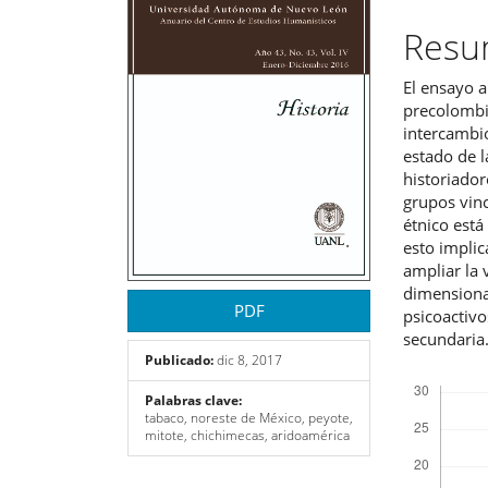
del
del
Res
artículo
artíc
El ensayo a
precolombi
intercambio
estado de l
historiador
grupos vin
étnico está
esto impli
ampliar la 
dimensionar
PDF
psicoactiv
secundaria
Publicado:
dic 8, 2017
Descargas
Palabras clave:
tabaco, noreste de México, peyote,
mitote, chichimecas, aridoamérica