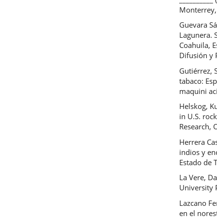
Monterrey,
Guevara Sá
Lagunera. S
Coahuila, E
Difusión y 
Gutiérrez, 
tabaco: Esp
maquini aci
Helskog, Ku
in U.S. roc
Research, 
Herrera Cas
indios y en
Estado de 
La Vere, D
University 
Lazcano Fe
en el nore