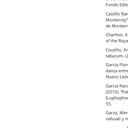
Fondo Edit
Castillo Ra
Monterrey”
de Monterr
Charlton, A
of the Roya
Coutiño, An
tabacum. U
García Flor
danza entre
Nuevo Leó
García Nar
(2010). “Pa
(Lophophor
55.
Garza, Mer
náhuatl y 
__________