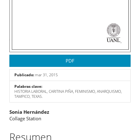
PDF
Publicado:
mar 31, 2015
Palabras clave:
HISTORIA LABORAL, CARITINA PIÑA, FEMINISMO, ANARQUISMO,
TAMPICO, TEXAS.
Contenido
Sonia Hernández
Collage Station
principal
del
Resumen