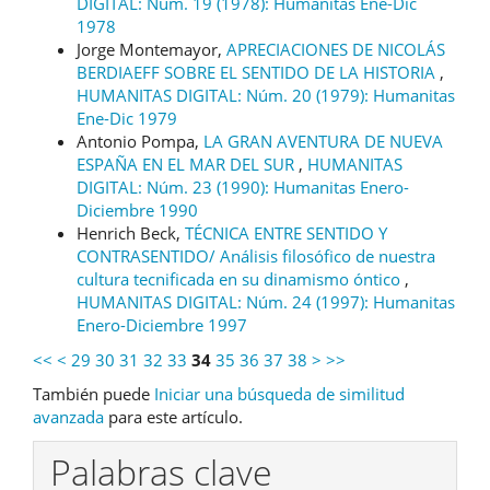
DIGITAL: Núm. 19 (1978): Humanitas Ene-Dic
1978
Jorge Montemayor,
APRECIACIONES DE NICOLÁS
BERDIAEFF SOBRE EL SENTIDO DE LA HISTORIA
,
HUMANITAS DIGITAL: Núm. 20 (1979): Humanitas
Ene-Dic 1979
Antonio Pompa,
LA GRAN AVENTURA DE NUEVA
ESPAÑA EN EL MAR DEL SUR
,
HUMANITAS
DIGITAL: Núm. 23 (1990): Humanitas Enero-
Diciembre 1990
Henrich Beck,
TÉCNICA ENTRE SENTIDO Y
CONTRASENTIDO/ Análisis filosófico de nuestra
cultura tecnificada en su dinamismo óntico
,
HUMANITAS DIGITAL: Núm. 24 (1997): Humanitas
Enero-Diciembre 1997
<<
<
29
30
31
32
33
34
35
36
37
38
>
>>
También puede
Iniciar una búsqueda de similitud
avanzada
para este artículo.
Palabras clave