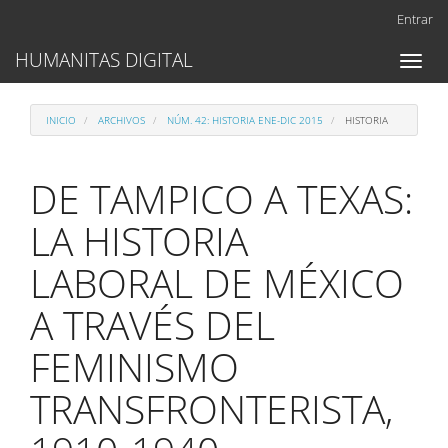
Navegación
Entrar
principal
Contenido
HUMANITAS DIGITAL
Toggl
principal
naviga
Barra
lateral
INICIO
ARCHIVOS
NÚM. 42: HISTORIA ENE-DIC 2015
HISTORIA
DE TAMPICO A TEXAS:
LA HISTORIA
LABORAL DE MÉXICO
A TRAVÉS DEL
FEMINISMO
TRANSFRONTERISTA,