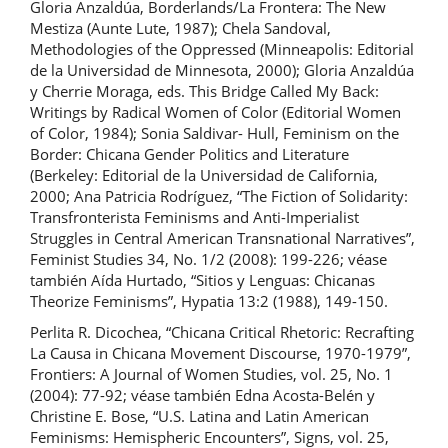
Gloria Anzaldúa, Borderlands/La Frontera: The New
Mestiza (Aunte Lute, 1987); Chela Sandoval,
Methodologies of the Oppressed (Minneapolis: Editorial
de la Universidad de Minnesota, 2000); Gloria Anzaldúa
y Cherrie Moraga, eds. This Bridge Called My Back:
Writings by Radical Women of Color (Editorial Women
of Color, 1984); Sonia Saldivar- Hull, Feminism on the
Border: Chicana Gender Politics and Literature
(Berkeley: Editorial de la Universidad de California,
2000; Ana Patricia Rodríguez, “The Fiction of Solidarity:
Transfronterista Feminisms and Anti-Imperialist
Struggles in Central American Transnational Narratives”,
Feminist Studies 34, No. 1/2 (2008): 199-226; véase
también Aída Hurtado, “Sitios y Lenguas: Chicanas
Theorize Feminisms”, Hypatia 13:2 (1988), 149-150.
Perlita R. Dicochea, “Chicana Critical Rhetoric: Recrafting
La Causa in Chicana Movement Discourse, 1970-1979”,
Frontiers: A Journal of Women Studies, vol. 25, No. 1
(2004): 77-92; véase también Edna Acosta-Belén y
Christine E. Bose, “U.S. Latina and Latin American
Feminisms: Hemispheric Encounters”, Signs, vol. 25,