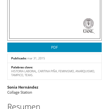
PDF
Publicado:
mar 31, 2015
Palabras clave:
HISTORIA LABORAL, CARITINA PIÑA, FEMINISMO, ANARQUISMO,
TAMPICO, TEXAS.
Contenido
Sonia Hernández
Collage Station
principal
del
Resumen