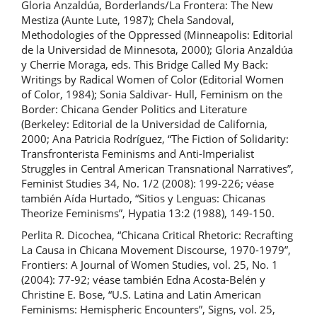
Gloria Anzaldúa, Borderlands/La Frontera: The New
Mestiza (Aunte Lute, 1987); Chela Sandoval,
Methodologies of the Oppressed (Minneapolis: Editorial
de la Universidad de Minnesota, 2000); Gloria Anzaldúa
y Cherrie Moraga, eds. This Bridge Called My Back:
Writings by Radical Women of Color (Editorial Women
of Color, 1984); Sonia Saldivar- Hull, Feminism on the
Border: Chicana Gender Politics and Literature
(Berkeley: Editorial de la Universidad de California,
2000; Ana Patricia Rodríguez, “The Fiction of Solidarity:
Transfronterista Feminisms and Anti-Imperialist
Struggles in Central American Transnational Narratives”,
Feminist Studies 34, No. 1/2 (2008): 199-226; véase
también Aída Hurtado, “Sitios y Lenguas: Chicanas
Theorize Feminisms”, Hypatia 13:2 (1988), 149-150.
Perlita R. Dicochea, “Chicana Critical Rhetoric: Recrafting
La Causa in Chicana Movement Discourse, 1970-1979”,
Frontiers: A Journal of Women Studies, vol. 25, No. 1
(2004): 77-92; véase también Edna Acosta-Belén y
Christine E. Bose, “U.S. Latina and Latin American
Feminisms: Hemispheric Encounters”, Signs, vol. 25,