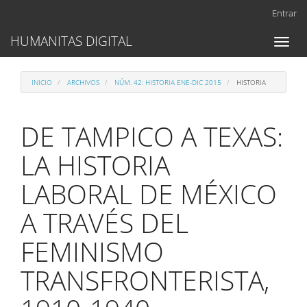
Navegación
Entrar
principal
Contenido
HUMANITAS DIGITAL
Toggl
principal
naviga
Barra
lateral
INICIO
ARCHIVOS
NÚM. 42: HISTORIA ENE-DIC 2015
HISTORIA
DE TAMPICO A TEXAS:
LA HISTORIA
LABORAL DE MÉXICO
A TRAVÉS DEL
FEMINISMO
TRANSFRONTERISTA,