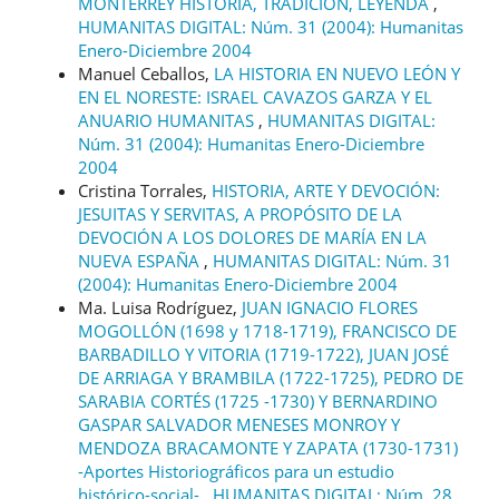
MONTERREY HISTORIA, TRADICIÓN, LEYENDA
,
HUMANITAS DIGITAL: Núm. 31 (2004): Humanitas
Enero-Diciembre 2004
Manuel Ceballos,
LA HISTORIA EN NUEVO LEÓN Y
EN EL NORESTE: ISRAEL CAVAZOS GARZA Y EL
ANUARIO HUMANITAS
,
HUMANITAS DIGITAL:
Núm. 31 (2004): Humanitas Enero-Diciembre
2004
Cristina Torrales,
HISTORIA, ARTE Y DEVOCIÓN:
JESUITAS Y SERVITAS, A PROPÓSITO DE LA
DEVOCIÓN A LOS DOLORES DE MARÍA EN LA
NUEVA ESPAÑA
,
HUMANITAS DIGITAL: Núm. 31
(2004): Humanitas Enero-Diciembre 2004
Ma. Luisa Rodríguez,
JUAN IGNACIO FLORES
MOGOLLÓN (1698 y 1718-1719), FRANCISCO DE
BARBADILLO Y VITORIA (1719-1722), JUAN JOSÉ
DE ARRIAGA Y BRAMBILA (1722-1725), PEDRO DE
SARABIA CORTÉS (1725 -1730) Y BERNARDINO
GASPAR SALVADOR MENESES MONROY Y
MENDOZA BRACAMONTE Y ZAPATA (1730-1731)
-Aportes Historiográficos para un estudio
histórico-social-
,
HUMANITAS DIGITAL: Núm. 28