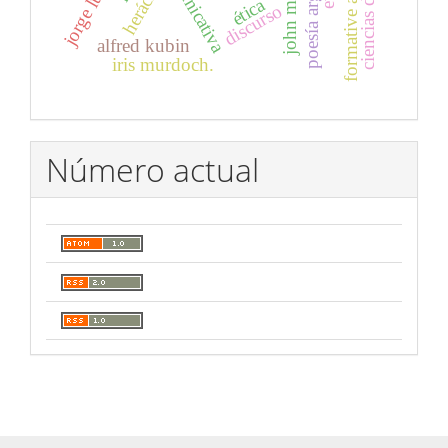
formative assessment
poesía argentina
john milton
heráclito
ética
discurso
alfred kubin
iris murdoch.
Número actual