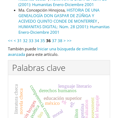
(2001): Humanitas Enero-Diciembre 2001
Ma. Concepción Hinojosa,
HISTORIA DE UNA
GENEALOGÍA DON GASPAR DE ZÚÑIGA Y
ACEVEDO QUINTO CONDE DE MONTERREY
,
HUMANITAS DIGITAL: Núm. 28 (2001): Humanitas
Enero-Diciembre 2001
<<
<
31
32
33
34
35
36
37
38
>
>>
También puede
Iniciar una búsqueda de similitud
avanzada
para este artículo.
Palabras clave
lenguaje literario
competencia comunicativa
literatura checa
derechos humanos
novela checa
educación superior
ciencias del lenguaje
elt
jorge luis borges
evaluation
efl.
méxico
poética
moral