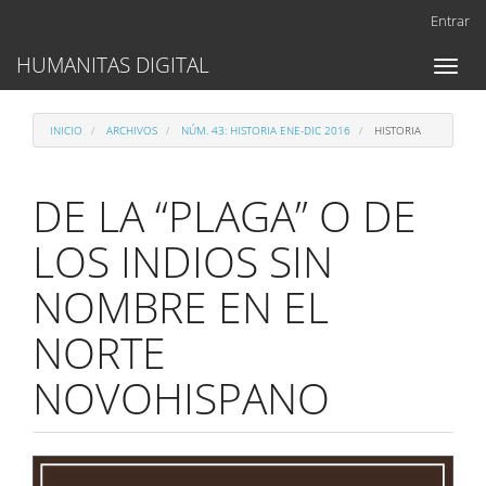
Navegación
Entrar
principal
Contenido
HUMANITAS DIGITAL
Toggl
principal
naviga
Barra
lateral
INICIO
ARCHIVOS
NÚM. 43: HISTORIA ENE-DIC 2016
HISTORIA
DE LA “PLAGA” O DE
LOS INDIOS SIN
NOMBRE EN EL
NORTE
NOVOHISPANO
Barra