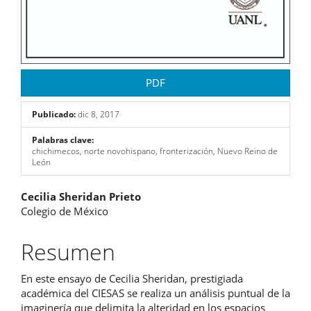
PDF
Publicado:
dic 8, 2017
Palabras clave:
chichimecos, norte novohispano, fronterización, Nuevo Reino de
León
Contenido
Cecilia Sheridan Prieto
Colegio de México
principal
del
Resumen
artículo
En este ensayo de Cecilia Sheridan, prestigiada
académica del CIESAS se realiza un análisis puntual de la
imaginería que delimita la alteridad en los espacios