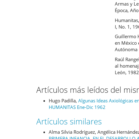
Armas y Let
Época, Año 
Humanitas,
I, No. 1, 19
Guillermo H
en México e
Autónoma d
Raúl Rangel
al homenaj
León, 1982.
Artículos más leídos del mi
Hugo Padilla,
Algunas Ideas Axiológicas en
HUMANITAS Ene-Dic 1962
Artículos similares
Alma Silvia Rodríguez, Angélica Hernánde
PRIMERA INFANCIA, EN EL DESARROLLO