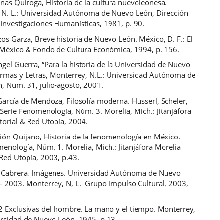
nas Quiroga, Historia de la cultura nuevoleonesa.
 N. L.: Universidad Autónoma de Nuevo León, Dirección
Investigaciones Humanísticas, 1981, p. 90.
zos Garza, Breve historia de Nuevo León. México, D. F.: El
 México & Fondo de Cultura Económica, 1994, p. 156.
gel Guerra, “Para la historia de la Universidad de Nuevo
Armas y Letras, Monterrey, N.L.: Universidad Autónoma de
, Núm. 31, julio-agosto, 2001.
García de Mendoza, Filosofía moderna. Husserl, Scheler,
Serie Fenomenología, Núm. 3. Morelia, Mich.: Jitanjáfora
torial & Red Utopía, 2004.
rión Quijano, Historia de la fenomenología en México.
enología, Núm. 1. Morelia, Mich.: Jitanjáfora Morelia
 Red Utopía, 2003, p.43.
z Cabrera, Imágenes. Universidad Autónoma de Nuevo
- 2003. Monterrey, N, L.: Grupo Impulso Cultural, 2003,
 2 Exclusivas del hombre. La mano y el tiempo. Monterrey,
ersidad de Nuevo León, 1945, p.13.