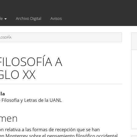
de
Archivo Digital
Avisos
LOSOFÍA
ILOSOFÍA A
GLO XX
enido
lla
 Filosofía y Letras de la UANL
ipal
umen
ulo
ón relativa a las formas de recepción que se han
en Monterrey sobre el pensamiento filosófico occidental.