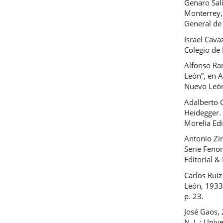
Genaro Sali
Monterrey,
General de 
Israel Cava
Colegio de
Alfonso Ran
León”, en 
Nuevo León
Adalberto 
Heidegger. 
Morelia Edi
Antonio Zi
Serie Fenom
Editorial &
Carlos Rui
León, 1933
p. 23.
José Gaos,
N. L.: Univ