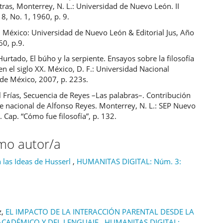
ras, Monterrey, N. L.: Universidad de Nuevo León. II
8, No. 1, 1960, p. 9.
 México: Universidad de Nuevo León & Editorial Jus, Año
60, p.9.
urtado, El búho y la serpiente. Ensayos sobre la filosofía
n el siglo XX. México, D. F.: Universidad Nacional
e México, 2007, p. 223s.
 Frías, Secuencia de Reyes –Las palabras–. Contribución
e nacional de Alfonso Reyes. Monterrey, N. L.: SEP Nuevo
 Cap. “Cómo fue filosofía”, p. 132.
smo autor/a
 las Ideas de Husserl
,
HUMANITAS DIGITAL: Núm. 3:
z,
EL IMPACTO DE LA INTERACCIÓN PARENTAL DESDE LA
 ACADÉMICO Y DEL LENGUAJE
,
HUMANITAS DIGITAL: