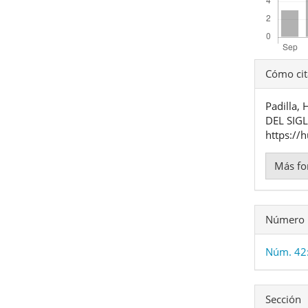
Detal
Cómo cit
del
Padilla,
artíc
DEL SIG
https://
Más fo
Número
Núm. 42
Sección