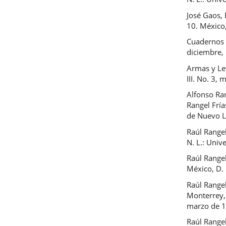
José Gaos, 
10. México,
Cuadernos 
diciembre,
Armas y Le
III. No. 3,
Alfonso Ran
Rangel Frí
de Nuevo L
Raúl Rangel
N. L.: Uni
Raúl Rangel
México, D.
Raúl Rangel
Monterrey, 
marzo de 
Raúl Rangel