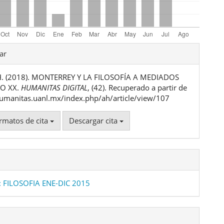
les
ar
 H. (2018). MONTERREY Y LA FILOSOFÍA A MEDIADOS
ulo
LO XX.
HUMANITAS DIGITAL
, (42). Recuperado a partir de
humanitas.uanl.mx/index.php/ah/article/view/107
rmatos de cita
Descargar cita
: FILOSOFIA ENE-DIC 2015