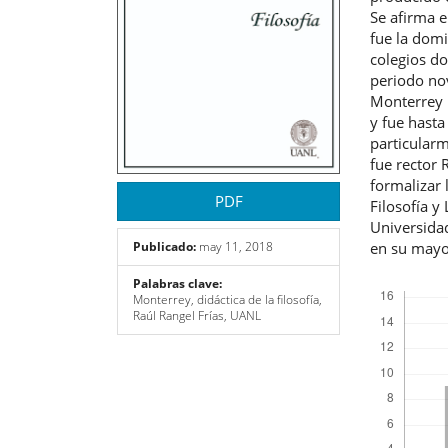
Se afirma e
fue la domi
colegios do
periodo no
Monterrey l
y fue hasta
particularm
fue rector 
formalizar 
PDF
Filosofía y
Universida
en su mayor
Publicado:
may 11, 2018
Descargas
Palabras clave:
Monterrey, didáctica de la filosofía,
Raúl Rangel Frías, UANL