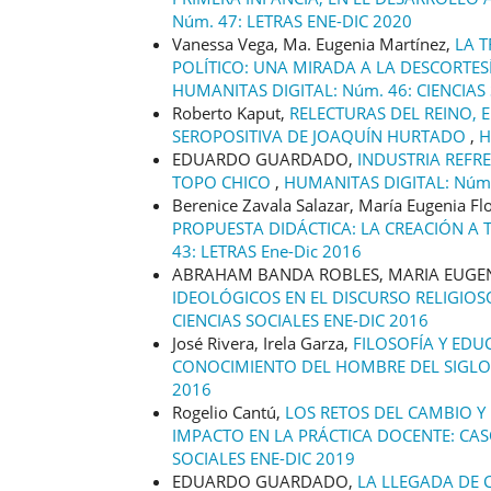
Núm. 47: LETRAS ENE-DIC 2020
Vanessa Vega, Ma. Eugenia Martínez,
LA 
POLÍTICO: UNA MIRADA A LA DESCORTE
HUMANITAS DIGITAL: Núm. 46: CIENCIAS
Roberto Kaput,
RELECTURAS DEL REINO, 
SEROPOSITIVA DE JOAQUÍN HURTADO
,
H
EDUARDO GUARDADO,
INDUSTRIA REFR
TOPO CHICO
,
HUMANITAS DIGITAL: Núm.
Berenice Zavala Salazar, María Eugenia Fl
PROPUESTA DIDÁCTICA: LA CREACIÓN A 
43: LETRAS Ene-Dic 2016
ABRAHAM BANDA ROBLES, MARIA EUGEN
IDEOLÓGICOS EN EL DISCURSO RELIGIOS
CIENCIAS SOCIALES ENE-DIC 2016
José Rivera, Irela Garza,
FILOSOFÍA Y EDU
CONOCIMIENTO DEL HOMBRE DEL SIGLO
2016
Rogelio Cantú,
LOS RETOS DEL CAMBIO Y 
IMPACTO EN LA PRÁCTICA DOCENTE: CA
SOCIALES ENE-DIC 2019
EDUARDO GUARDADO,
LA LLEGADA DE 