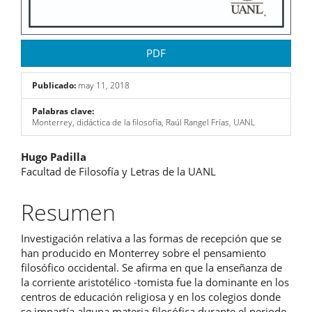
PDF
Publicado:
may 11, 2018
Palabras clave:
Monterrey, didáctica de la filosofía, Raúl Rangel Frías, UANL
Contenido
Hugo Padilla
Facultad de Filosofía y Letras de la UANL
principal
del
Resumen
artículo
Investigación relativa a las formas de recepción que se
han producido en Monterrey sobre el pensamiento
filosófico occidental. Se afirma en que la enseñanza de
la corriente aristotélico -tomista fue la dominante en los
centros de educación religiosa y en los colegios donde
se impartía alguna materia filosófica durante el periodo