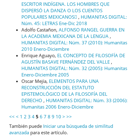
ESCRITOR INDÍGENA. LOS HOMBRES QUE
DISPERSÓ LA DANZA O LOS CUENTOS
POPULARES MEXICANOS
,
HUMANITAS DIGITAL:
Núm. 45: LETRAS Ene-Dic 2018
Adolfo Castañon,
ALFONSO RANGEL GUERRA EN
LA ACADEMIA MEXICANA DE LA LENGUA
,
HUMANITAS DIGITAL: Núm. 37 (2010): Humanitas
2010 Enero-Diciembre
Enrique Aguayo,
EL CONCEPTO DE FILOSOFÍA DE
AGUSTÍN BASAVE FERNÁNDEZ DEL VALLE
,
HUMANITAS DIGITAL: Núm. 32 (2005): Humanitas
Enero-Diciembre 2005
Oscar Mejía,
ELEMENTOS PARA UNA
RECONSTRUCCIÓN DEL ESTATUTO
EPISTEMOLÓGICO DE LA FILOSOFÍA DEL
DERECHO
,
HUMANITAS DIGITAL: Núm. 33 (2006):
Humanitas 2006 Enero-Diciembre
<<
<
1
2
3
4
5
6
7
8
9
10
>
>>
También puede
Iniciar una búsqueda de similitud
avanzada
para este artículo.