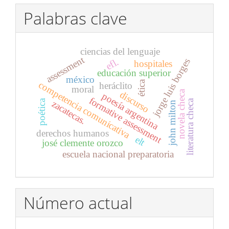
Palabras clave
ciencias del lenguaje
assessment
efl.
jorge luis borges
hospitales
educación superior
méxico
ética
competencia comunicativa
heráclito
moral
novela checa
discurso
poesía argentina
formative assessment
literatura checa
poética
zacatecas.
john milton
derechos humanos
elt
josé clemente orozco
escuela nacional preparatoria
Número actual