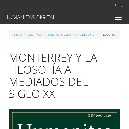
Navegación
Entrar
principal
Contenido
HUMANITAS DIGITAL
Toggl
principal
naviga
Barra
lateral
INICIO
ARCHIVOS
NÚM. 42: FILOSOFIA ENE-DIC 2015
FILOSOFÍA
MONTERREY Y LA
FILOSOFÍA A
MEDIADOS DEL
SIGLO XX
Barra
lateral