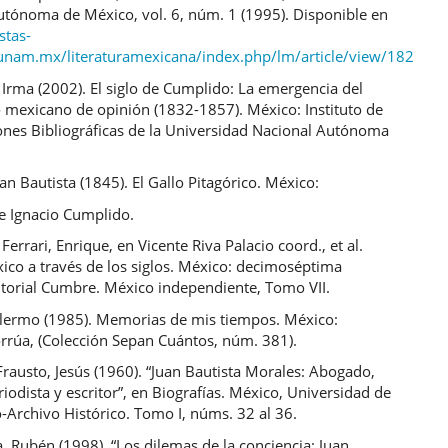
utónoma de México, vol. 6, núm. 1 (1995). Disponible en
stas-
s.unam.mx/literaturamexicana/index.php/lm/article/view/182
Irma (2002). El siglo de Cumplido: La emergencia del
 mexicano de opinión (1832-1857). México: Instituto de
iones Bibliográficas de la Universidad Nacional Autónoma
an Bautista (1845). El Gallo Pitagórico. México:
e Ignacio Cumplido.
 Ferrari, Enrique, en Vicente Riva Palacio coord., et al.
ico a través de los siglos. México: decimoséptima
itorial Cumbre. México independiente, Tomo VII.
illermo (1985). Memorias de mis tiempos. México:
orrúa, (Colección Sepan Cuántos, núm. 381).
rausto, Jesús (1960). “Juan Bautista Morales: Abogado,
eriodista y escritor”, en Biografías. México, Universidad de
-Archivo Histórico. Tomo I, núms. 32 al 36.
, Rubén (1998). “Los dilemas de la conciencia: Juan