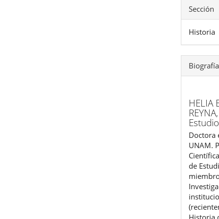
Sección
Historia
Biografía
HELIA
REYNA
Estudio
Doctora e
UNAM. Pr
Científic
de Estud
miembro 
Investig
instituc
(recient
Historia 