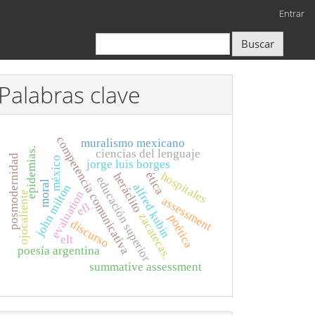
Entrar
Buscar
Palabras clave
competencia comunicativa
muralismo mexicano
epidemias.
ciencias del lenguaje
posmodernidad
méxico
jorge luis borges
hospitales
ética
heráclito
educación superior
moral
alfred kubin
john milton
evaluation
ojocaliente
assessment
efl.
zacatecas.
poética
discurso
elt
poesía argentina
summative assessment