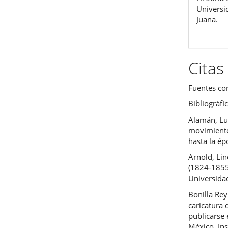
Universi
Juana.
Citas
Fuentes co
Bibliográfi
Alamán, Lu
movimiento
hasta la ép
Arnold, Lin
(1824-1855)
Universida
Bonilla Re
caricatura 
publicarse
México, Ins