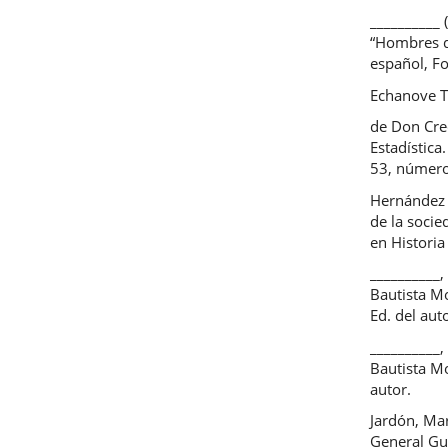
__________ 
“Hombres d
español, F
Echanove Tr
de Don Cre
Estadística
53, números
Hernández d
de la socie
en Historia
__________,
Bautista Mo
Ed. del aut
__________,
Bautista Mo
autor.
Jardón, Mar
General Gua