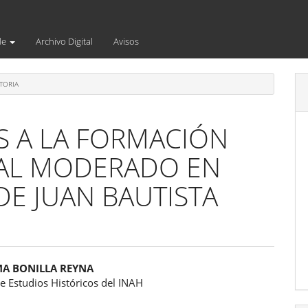
de
Archivo Digital
Avisos
TORIA
S A LA FORMACIÓN
RAL MODERADO EN
DE JUAN BAUTISTA
enido
MA BONILLA REYNA
e Estudios Históricos del INAH
ipal