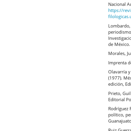
Nacional A
https://revi
filologica
Lombardo, 
periodismo
Investigac
de México.
Morales, Ju
Imprenta d
Olavarría y
(1977). Méx
edición, Ed
Prieto, Gu
Editorial P
Rodríguez F
político, p
Guanajuato
Ruiz Guerra