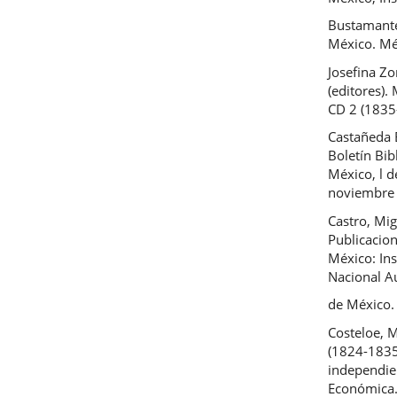
Bustamante,
México. Mé
Josefina Z
(editores).
CD 2 (1835
Castañeda B
Boletín Bib
México, l 
noviembre 
Castro, Mig
Publicacion
México: Ins
Nacional 
de México.
Costeloe, M
(1824-1835)
independie
Económica