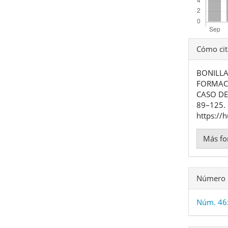
Detal
Cómo cit
del
BONILLA 
artíc
FORMACI
CASO DE
89–125. 
https://
Más fo
Número
Núm. 46