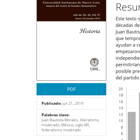
del
del
Res
artículo
artíc
Este texto 
décadas de
Juan Bautis
que tempra
ayudan a c
empezaron 
independien
permitirían
posible pre
del partid
Descargas
PDF
Publicado:
jun 21, 2019
Palabras clave:
Juan Bautista Morales, liberalismo
moderado, México, siglo XIX,
federalismo moderado