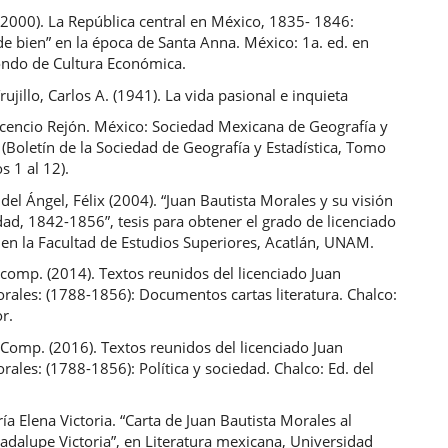
(2000). La República central en México, 1835- 1846:
e bien” en la época de Santa Anna. México: 1a. ed. en
ondo de Cultura Económica.
ujillo, Carlos A. (1941). La vida pasional e inquieta
cencio Rejón. México: Sociedad Mexicana de Geografía y
. (Boletín de la Sociedad de Geografía y Estadística, Tomo
 1 al 12).
el Ángel, Félix (2004). “Juan Bautista Morales y su visión
dad, 1842-1856”, tesis para obtener el grado de licenciado
 en la Facultad de Estudios Superiores, Acatlán, UNAM.
 comp. (2014). Textos reunidos del licenciado Juan
rales: (1788-1856): Documentos cartas literatura. Chalco:
or.
 Comp. (2016). Textos reunidos del licenciado Juan
rales: (1788-1856): Política y sociedad. Chalco: Ed. del
ía Elena Victoria. “Carta de Juan Bautista Morales al
dalupe Victoria”, en Literatura mexicana, Universidad