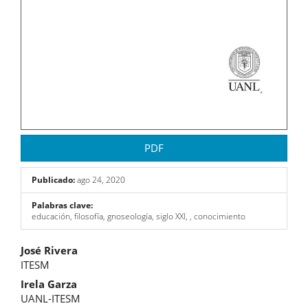
PDF
Publicado:
ago 24, 2020
Palabras clave:
educación, filosofía, gnoseología, siglo XXI, , conocimiento
Contenido
José Rivera
ITESM
principal
Irela Garza
del
UANL-ITESM