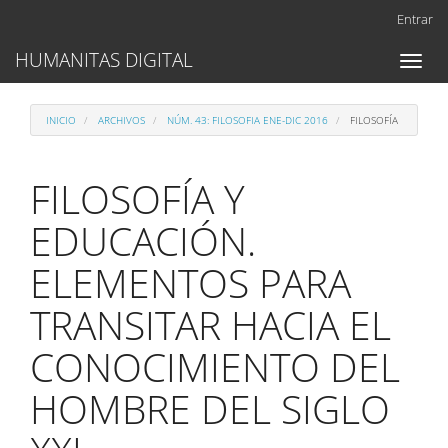
Navegación
Entrar
principal
Contenido
HUMANITAS DIGITAL
Toggl
principal
naviga
Barra
lateral
INICIO
ARCHIVOS
NÚM. 43: FILOSOFIA ENE-DIC 2016
FILOSOFÍA
FILOSOFÍA Y
EDUCACIÓN.
ELEMENTOS PARA
TRANSITAR HACIA EL
CONOCIMIENTO DEL
HOMBRE DEL SIGLO