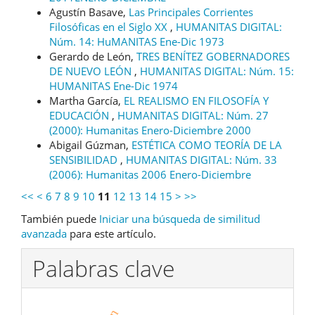
Agustín Basave,
Las Principales Corrientes
Filosóficas en el Siglo XX
,
HUMANITAS DIGITAL:
Núm. 14: HuMANITAS Ene-Dic 1973
Gerardo de León,
TRES BENÍTEZ GOBERNADORES
DE NUEVO LEÓN
,
HUMANITAS DIGITAL: Núm. 15:
HUMANITAS Ene-Dic 1974
Martha García,
EL REALISMO EN FILOSOFÍA Y
EDUCACIÓN
,
HUMANITAS DIGITAL: Núm. 27
(2000): Humanitas Enero-Diciembre 2000
Abigail Gúzman,
ESTÉTICA COMO TEORÍA DE LA
SENSIBILIDAD
,
HUMANITAS DIGITAL: Núm. 33
(2006): Humanitas 2006 Enero-Diciembre
<<
<
6
7
8
9
10
11
12
13
14
15
>
>>
También puede
Iniciar una búsqueda de similitud
avanzada
para este artículo.
Palabras clave