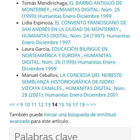
Tomás Mendirichaga,
EL BARRIO ANTIGUO DE
MONTERREY
,
HUMANITAS DIGITAL: Núm. 26
(1999): Humanitas Enero-Diciembre 1999
Lidia Espinoza,
EL CONVENTO FRANCISCANO DE
SAN ANDRÉS EN LA CIUDAD DE MONTERREY
,
HUMANITAS DIGITAL: Núm. 24 (1997): Humanitas
Enero-Diciembre 1997
Laura García,
EDUCACIÓN BILINGÜE EN
NORTEAMÉRICA Y EUROPA
,
HUMANITAS
DIGITAL: Núm. 26 (1999): Humanitas Enero-
Diciembre 1999
Manuel Ceballos,
LA CONCIECIA DEL NORESTE:
SEMBLANZA HISTORIOGRÁFICA DE ISIDRO
VIZCAYA CANALES
,
HUMANITAS DIGITAL: Núm.
28 (2001): Humanitas Enero-Diciembre 2001
<<
<
9
10
11
12
13
14
15
16
17
18
>
>>
También puede
Iniciar una búsqueda de similitud
avanzada
para este artículo.
Palabras clave