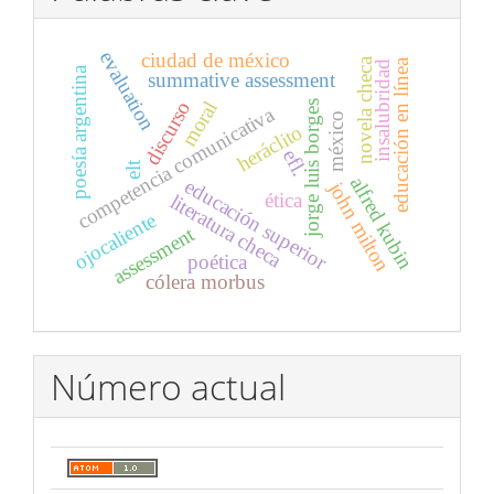
evaluation
ciudad de méxico
novela checa
educación en línea
insalubridad
poesía argentina
summative assessment
moral
discurso
jorge luis borges
competencia comunicativa
méxico
heráclito
efl.
elt
alfred kubin
educación superior
john milton
ética
literatura checa
ojocaliente
assessment
poética
cólera morbus
Número actual