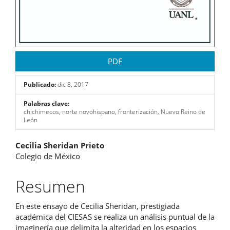
PDF
Publicado:
dic 8, 2017
Palabras clave:
chichimecos, norte novohispano, fronterización, Nuevo Reino de
León
Contenido
Cecilia Sheridan Prieto
Colegio de México
principal
del
Resumen
artículo
En este ensayo de Cecilia Sheridan, prestigiada
académica del CIESAS se realiza un análisis puntual de la
imaginería que delimita la alteridad en los espacios