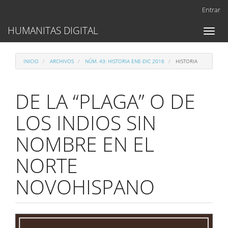
Navegación
Entrar
principal
Contenido
HUMANITAS DIGITAL
Toggl
principal
naviga
Barra
lateral
INICIO
ARCHIVOS
NÚM. 43: HISTORIA ENE-DIC 2016
HISTORIA
DE LA “PLAGA” O DE
LOS INDIOS SIN
NOMBRE EN EL
NORTE
NOVOHISPANO
Barra