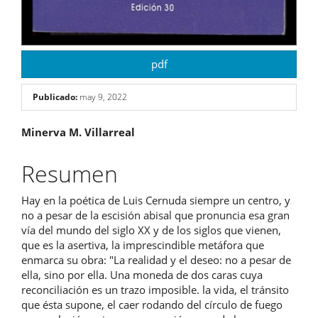
pdf
Publicado:
may 9, 2022
Contenido
Minerva M. Villarreal
principal
Resumen
del
Hay en la poética de Luis Cernuda siempre un centro, y
artículo
no a pesar de la escisión abisal que pronuncia esa gran
vía del mundo del siglo XX y de los siglos que vienen,
que es la asertiva, la imprescindible metáfora que
enmarca su obra: "La realidad y el deseo: no a pesar de
ella, sino por ella. Una moneda de dos caras cuya
reconciliación es un trazo imposible. la vida, el tránsito
que ésta supone, el caer rodando del círculo de fuego