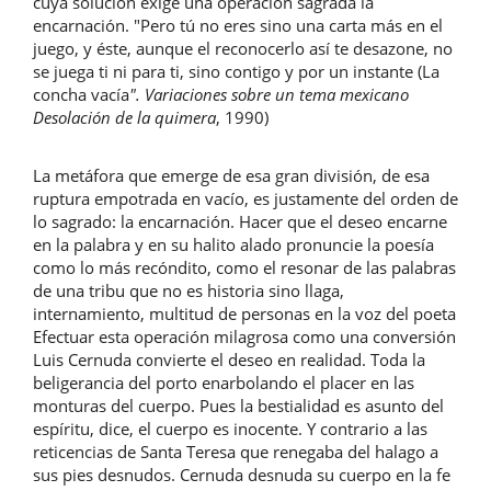
cuya solución exige una operación sagrada la
encarnación. "Pero tú no eres sino una carta más en el
juego, y éste, aunque el reconocerlo así te desazone, no
se juega ti ni para ti, sino contigo y por un instante (La
concha vacía
". Variaciones sobre un tema mexicano
Desolación de la quimera
, 1990)
La metáfora que emerge de esa gran división, de esa
ruptura empotrada en vacío, es justamente del orden de
lo sagrado: la encarnación. Hacer que el deseo encarne
en la palabra y en su halito alado pronuncie la poesía
como lo más recóndito, como el resonar de las palabras
de una tribu que no es historia sino llaga,
internamiento, multitud de personas en la voz del poeta
Efectuar esta operación milagrosa como una conversión
Luis Cernuda convierte el deseo en realidad. Toda la
beligerancia del porto enarbolando el placer en las
monturas del cuerpo. Pues la bestialidad es asunto del
espíritu, dice, el cuerpo es inocente. Y contrario a las
reticencias de Santa Teresa que renegaba del halago a
sus pies desnudos. Cernuda desnuda su cuerpo en la fe