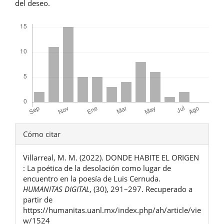
del deseo.
Descargas
Detalles
Cómo citar
del
Villarreal, M. M. (2022). DONDE HABITE EL ORIGEN
artículo
: La poética de la desolación como lugar de
encuentro en la poesía de Luis Cernuda.
HUMANITAS DIGITAL
, (30), 291–297. Recuperado a
partir de
https://humanitas.uanl.mx/index.php/ah/article/vie
w/1524