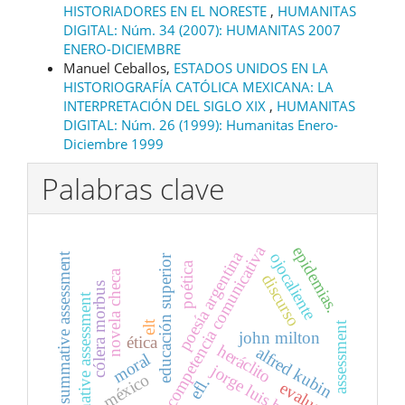
HISTORIADORES EN EL NORESTE
,
HUMANITAS
DIGITAL: Núm. 34 (2007): HUMANITAS 2007
ENERO-DICIEMBRE
Manuel Ceballos,
ESTADOS UNIDOS EN LA
HISTORIOGRAFÍA CATÓLICA MEXICANA: LA
INTERPRETACIÓN DEL SIGLO XIX
,
HUMANITAS
DIGITAL: Núm. 26 (1999): Humanitas Enero-
Diciembre 1999
Palabras clave
competencia comunicativa
epidemias.
poesía argentina
ojocaliente
summative assessment
educación superior
poética
novela checa
discurso
cólera morbus
formative assessment
elt
assessment
john milton
ética
heráclito
alfred kubin
moral
jorge luis borges
méxico
efl.
evaluation