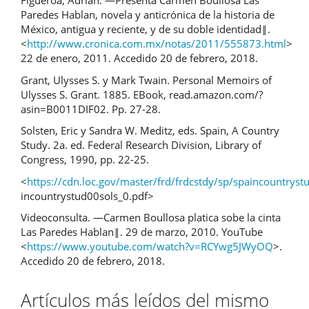
Figueroa, Adrián. ―Presenta Carmen Boullosa Las
Paredes Hablan, novela y anticrónica de la historia de
México, antigua y reciente, y de su doble identidad‖.
<
http://www.cronica.com.mx/notas/2011/555873.html
>
22 de enero, 2011. Accedido 20 de febrero, 2018.
Grant, Ulysses S. y Mark Twain. Personal Memoirs of
Ulysses S. Grant. 1885. EBook, read.amazon.com/?
asin=B0011DIF02. Pp. 27-28.
Solsten, Eric y Sandra W. Meditz, eds. Spain, A Country
Study. 2a. ed. Federal Research Division, Library of
Congress, 1990, pp. 22-25.
<
https://cdn.loc.gov/master/frd/frdcstdy/sp/spaincountrys
incountrystud00sols_0.pdf>
Videoconsulta. ―Carmen Boullosa platica sobe la cinta
Las Paredes Hablan‖. 29 de marzo, 2010. YouTube
<
https://www.youtube.com/watch?v=RCYwg5JWyOQ
>.
Accedido 20 de febrero, 2018.
Artículos más leídos del mismo