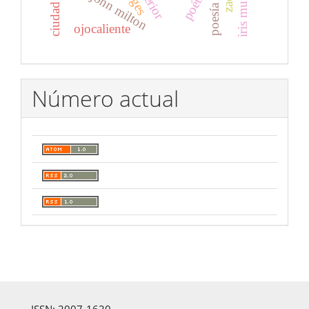
iris murdoch.
poética
john milton
ojocaliente
Número actual