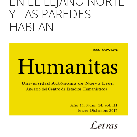
EN EL LEJANO NORTE
Y LAS PAREDES
HABLAN
Barra
lateral
del
artículo