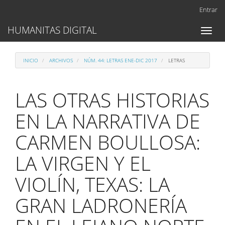
Navegación
Entrar
principal
Contenido
HUMANITAS DIGITAL
Toggl
principal
naviga
Barra
lateral
INICIO
ARCHIVOS
NÚM. 44: LETRAS ENE-DIC 2017
LETRAS
LAS OTRAS HISTORIAS
EN LA NARRATIVA DE
CARMEN BOULLOSA:
LA VIRGEN Y EL
VIOLÍN, TEXAS: LA
GRAN LADRONERÍA