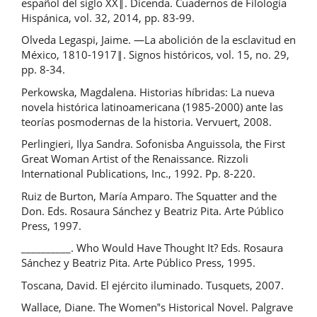
español del siglo XX‖. Dicenda. Cuadernos de Filología
Hispánica, vol. 32, 2014, pp. 83-99.
Olveda Legaspi, Jaime. ―La abolición de la esclavitud en
México, 1810-1917‖. Signos históricos, vol. 15, no. 29,
pp. 8-34.
Perkowska, Magdalena. Historias híbridas: La nueva
novela histórica latinoamericana (1985-2000) ante las
teorías posmodernas de la historia. Vervuert, 2008.
Perlingieri, Ilya Sandra. Sofonisba Anguissola, the First
Great Woman Artist of the Renaissance. Rizzoli
International Publications, Inc., 1992. Pp. 8-220.
Ruiz de Burton, María Amparo. The Squatter and the
Don. Eds. Rosaura Sánchez y Beatriz Pita. Arte Público
Press, 1997.
__________. Who Would Have Thought It? Eds. Rosaura
Sánchez y Beatriz Pita. Arte Público Press, 1995.
Toscana, David. El ejército iluminado. Tusquets, 2007.
Wallace, Diane. The Women‟s Historical Novel. Palgrave