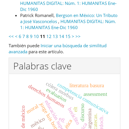
HUMANITAS DIGITAL: Núm. 1: HUMANITAS Ene-
Dic 1960
Patrick Romanell,
Bergson en México: Un Tributo
a José Vasconcelos
,
HUMANITAS DIGITAL: Núm.
1: HUMANITAS Ene-Dic 1960
<<
<
6
7
8
9
10
11
12
13
14
15
>
>>
También puede
Iniciar una búsqueda de similitud
avanzada
para este artículo.
Palabras clave
cólera morbus
competencia comunicativa
literatura basura
derechos humanos
evaluation
assessment
educación superior
jorge luis borges
moral
discurso
ciudad de méxico
heráclito
elt
poesía argentina
zacatecas.
efl.
méxico
ética