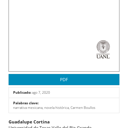
PDF
Publicado:
ago 7, 2020
Palabras clave:
narrativa mexicana, novela histórica, Carmen Boullos
Contenido
Guadalupe Cortina
Universidad de Texas Valle del Río Grande