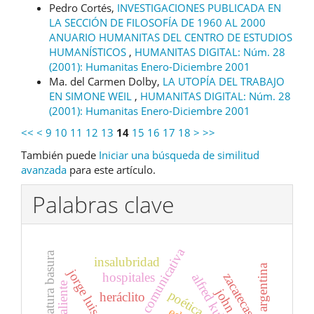
Pedro Cortés,
INVESTIGACIONES PUBLICADA EN
LA SECCIÓN DE FILOSOFÍA DE 1960 AL 2000
ANUARIO HUMANITAS DEL CENTRO DE ESTUDIOS
HUMANÍSTICOS
,
HUMANITAS DIGITAL: Núm. 28
(2001): Humanitas Enero-Diciembre 2001
Ma. del Carmen Dolby,
LA UTOPÍA DEL TRABAJO
EN SIMONE WEIL
,
HUMANITAS DIGITAL: Núm. 28
(2001): Humanitas Enero-Diciembre 2001
<<
<
9
10
11
12
13
14
15
16
17
18
>
>>
También puede
Iniciar una búsqueda de similitud
avanzada
para este artículo.
Palabras clave
competencia comunicativa
literatura basura
insalubridad
poesía argentina
jorge luis borges
hospitales
zacatecas.
alfred kubin
ojocaliente
poética
heráclito