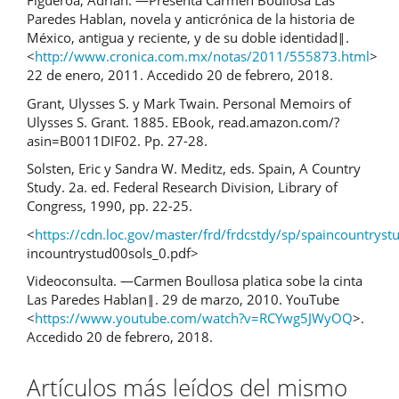
Figueroa, Adrián. ―Presenta Carmen Boullosa Las
Paredes Hablan, novela y anticrónica de la historia de
México, antigua y reciente, y de su doble identidad‖.
<
http://www.cronica.com.mx/notas/2011/555873.html
>
22 de enero, 2011. Accedido 20 de febrero, 2018.
Grant, Ulysses S. y Mark Twain. Personal Memoirs of
Ulysses S. Grant. 1885. EBook, read.amazon.com/?
asin=B0011DIF02. Pp. 27-28.
Solsten, Eric y Sandra W. Meditz, eds. Spain, A Country
Study. 2a. ed. Federal Research Division, Library of
Congress, 1990, pp. 22-25.
<
https://cdn.loc.gov/master/frd/frdcstdy/sp/spaincountrys
incountrystud00sols_0.pdf>
Videoconsulta. ―Carmen Boullosa platica sobe la cinta
Las Paredes Hablan‖. 29 de marzo, 2010. YouTube
<
https://www.youtube.com/watch?v=RCYwg5JWyOQ
>.
Accedido 20 de febrero, 2018.
Artículos más leídos del mismo