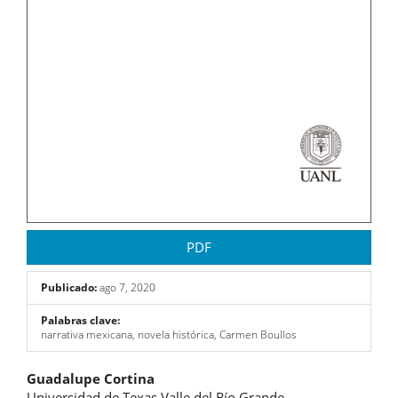
PDF
Publicado:
ago 7, 2020
Palabras clave:
narrativa mexicana, novela histórica, Carmen Boullos
Contenido
Guadalupe Cortina
Universidad de Texas Valle del Río Grande