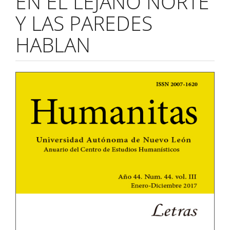
EN EL LEJANO NORTE
Y LAS PAREDES
HABLAN
Barra
lateral
del
artículo