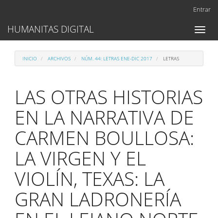
Navegación
Entrar
principal
Contenido
HUMANITAS DIGITAL
Toggl
principal
naviga
Barra
lateral
INICIO
ARCHIVOS
NÚM. 44: LETRAS ENE-DIC 2017
LETRAS
LAS OTRAS HISTORIAS
EN LA NARRATIVA DE
CARMEN BOULLOSA:
LA VIRGEN Y EL
VIOLÍN, TEXAS: LA
GRAN LADRONERÍA