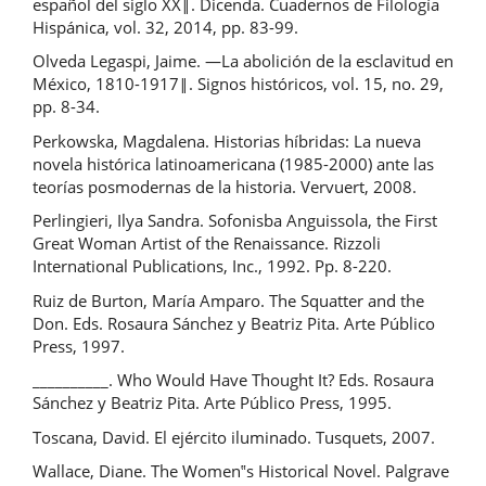
español del siglo XX‖. Dicenda. Cuadernos de Filología
Hispánica, vol. 32, 2014, pp. 83-99.
Olveda Legaspi, Jaime. ―La abolición de la esclavitud en
México, 1810-1917‖. Signos históricos, vol. 15, no. 29,
pp. 8-34.
Perkowska, Magdalena. Historias híbridas: La nueva
novela histórica latinoamericana (1985-2000) ante las
teorías posmodernas de la historia. Vervuert, 2008.
Perlingieri, Ilya Sandra. Sofonisba Anguissola, the First
Great Woman Artist of the Renaissance. Rizzoli
International Publications, Inc., 1992. Pp. 8-220.
Ruiz de Burton, María Amparo. The Squatter and the
Don. Eds. Rosaura Sánchez y Beatriz Pita. Arte Público
Press, 1997.
__________. Who Would Have Thought It? Eds. Rosaura
Sánchez y Beatriz Pita. Arte Público Press, 1995.
Toscana, David. El ejército iluminado. Tusquets, 2007.
Wallace, Diane. The Women‟s Historical Novel. Palgrave