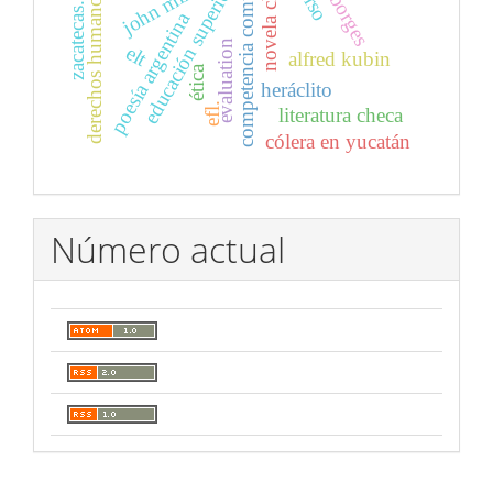
competencia comunicativa
novela checa
john milton
educación superior
derechos humanos
zacatecas.
poesía argentina
evaluation
elt
alfred kubin
ética
heráclito
efl.
literatura checa
cólera en yucatán
Número actual