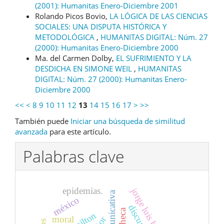
(2001): Humanitas Enero-Diciembre 2001
Rolando Picos Bovio,
LA LÓGICA DE LAS CIENCIAS
SOCIALES: UNA DISPUTA HISTÓRICA Y
METODOLÓGICA
,
HUMANITAS DIGITAL: Núm. 27
(2000): Humanitas Enero-Diciembre 2000
Ma. del Carmen Dolby,
EL SUFRIMIENTO Y LA
DESDICHA EN SIMONE WEIL
,
HUMANITAS
DIGITAL: Núm. 27 (2000): Humanitas Enero-
Diciembre 2000
<<
<
8
9
10
11
12
13
14
15
16
17
>
>>
También puede
Iniciar una búsqueda de similitud
avanzada
para este artículo.
Palabras clave
epidemias.
jorge luis borges
méxico
discurso
moral