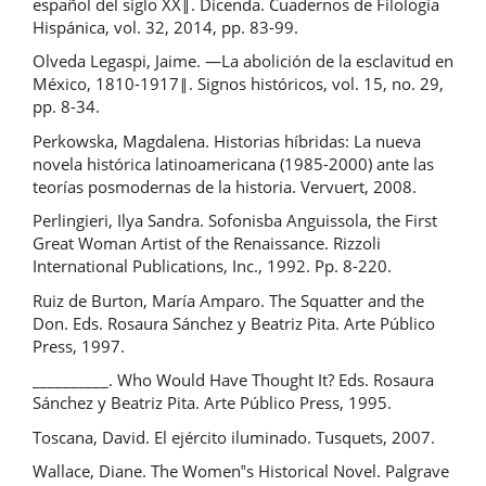
español del siglo XX‖. Dicenda. Cuadernos de Filología
Hispánica, vol. 32, 2014, pp. 83-99.
Olveda Legaspi, Jaime. ―La abolición de la esclavitud en
México, 1810-1917‖. Signos históricos, vol. 15, no. 29,
pp. 8-34.
Perkowska, Magdalena. Historias híbridas: La nueva
novela histórica latinoamericana (1985-2000) ante las
teorías posmodernas de la historia. Vervuert, 2008.
Perlingieri, Ilya Sandra. Sofonisba Anguissola, the First
Great Woman Artist of the Renaissance. Rizzoli
International Publications, Inc., 1992. Pp. 8-220.
Ruiz de Burton, María Amparo. The Squatter and the
Don. Eds. Rosaura Sánchez y Beatriz Pita. Arte Público
Press, 1997.
__________. Who Would Have Thought It? Eds. Rosaura
Sánchez y Beatriz Pita. Arte Público Press, 1995.
Toscana, David. El ejército iluminado. Tusquets, 2007.
Wallace, Diane. The Women‟s Historical Novel. Palgrave