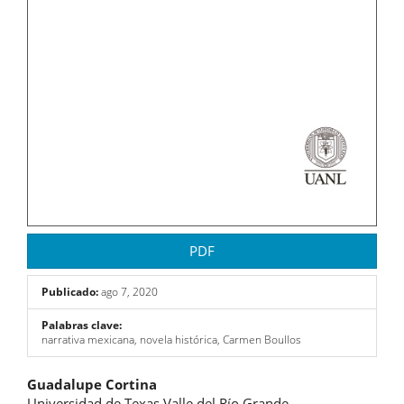
PDF
Publicado:
ago 7, 2020
Palabras clave:
narrativa mexicana, novela histórica, Carmen Boullos
Contenido
Guadalupe Cortina
Universidad de Texas Valle del Río Grande