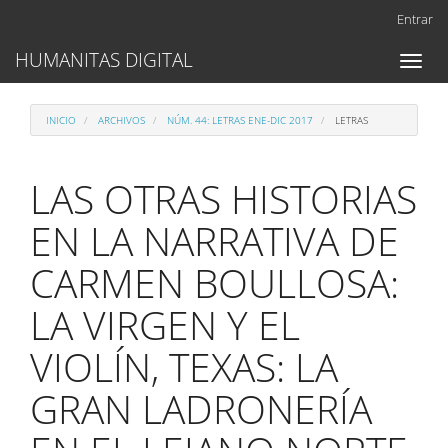
Navegación
Entrar
principal
Contenido
HUMANITAS DIGITAL
Toggl
principal
naviga
Barra
lateral
INICIO
ARCHIVOS
NÚM. 44: LETRAS ENE-DIC 2017
LETRAS
LAS OTRAS HISTORIAS
EN LA NARRATIVA DE
CARMEN BOULLOSA:
LA VIRGEN Y EL
VIOLÍN, TEXAS: LA
GRAN LADRONERÍA