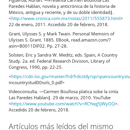
Figueroa, Adrián. ―Presenta Carmen Boullosa Las
Paredes Hablan, novela y anticrónica de la historia de
México, antigua y reciente, y de su doble identidad‖.
<
http://www.cronica.com.mx/notas/2011/555873.html
>
22 de enero, 2011. Accedido 20 de febrero, 2018.
Grant, Ulysses S. y Mark Twain. Personal Memoirs of
Ulysses S. Grant. 1885. EBook, read.amazon.com/?
asin=B0011DIF02. Pp. 27-28.
Solsten, Eric y Sandra W. Meditz, eds. Spain, A Country
Study. 2a. ed. Federal Research Division, Library of
Congress, 1990, pp. 22-25.
<
https://cdn.loc.gov/master/frd/frdcstdy/sp/spaincountrys
incountrystud00sols_0.pdf>
Videoconsulta. ―Carmen Boullosa platica sobe la cinta
Las Paredes Hablan‖. 29 de marzo, 2010. YouTube
<
https://www.youtube.com/watch?v=RCYwg5JWyOQ
>.
Accedido 20 de febrero, 2018.
Artículos más leídos del mismo