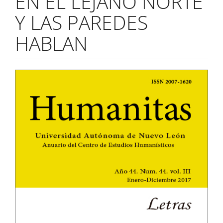
EN EL LEJANO NORTE
Y LAS PAREDES
HABLAN
Barra
lateral
del
artículo