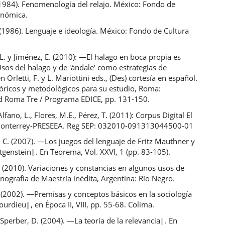
. (1984). Fenomenología del relajo. México: Fondo de
onómica.
(1986). Lenguaje e ideología. México: Fondo de Cultura
.
L. y Jiménez, E. (2010): ―El halago en boca propia es
Usos del halago y de 'ándale' como estrategias de
n Orletti, F. y L. Mariottini eds., (Des) cortesía en español.
eóricos y metodológicos para su estudio, Roma:
d Roma Tre / Programa EDICE, pp. 131-150.
lfano, L., Flores, M.E., Pérez, T. (2011): Corpus Digital El
Monterrey-PRESEEA. Reg SEP: 032010-091313044500-01
 C. (2007). ―Los juegos del lenguaje de Fritz Mauthner y
genstein‖. En Teorema, Vol. XXVI, 1 (pp. 83-105).
 (2010). Variaciones y constancias en algunos usos de
ografía de Maestría inédita, Argentina: Río Negro.
. (2002). ―Premisas y conceptos básicos en la sociología
ourdieu‖, en Época II, VIII, pp. 55-68. Colima.
 Sperber, D. (2004). ―La teoría de la relevancia‖. En