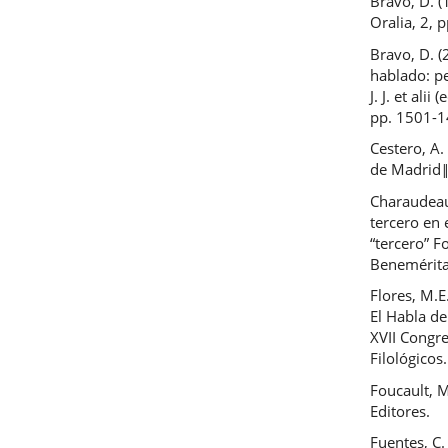
Bravo, D. (
Oralia, 2, 
Bravo, D. (
hablado: pe
J. J. et ali
pp. 1501-1
Cestero, A.
de Madrid‖.
Charaudeau
tercero en 
“tercero” F
Benemérita
Flores, M.
El Habla de
XVII Congre
Filológicos
Foucault, M
Editores.
Fuentes, C.