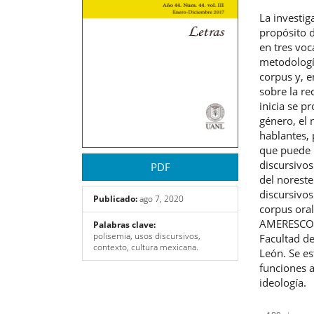
artículo
artíc
La investi
propósito 
en tres vo
metodología
corpus y, e
sobre la re
inicia se p
género, el 
hablantes,
que puede i
discursivos
PDF
del norest
discursivo
Publicado:
ago 7, 2020
corpus ora
AMERESCO M
Palabras clave:
polisemia, usos discursivos,
Facultad d
contexto, cultura mexicana.
León. Se es
funciones a
ideología.
Descargas