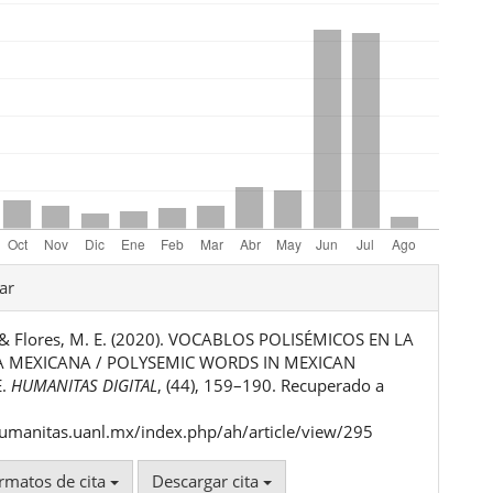
les
ar
, & Flores, M. E. (2020). VOCABLOS POLISÉMICOS EN LA
ulo
 MEXICANA / POLYSEMIC WORDS IN MEXICAN
E.
HUMANITAS DIGITAL
, (44), 159–190. Recuperado a
humanitas.uanl.mx/index.php/ah/article/view/295
rmatos de cita
Descargar cita