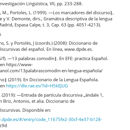
Investigación Lingüística, VII, pp. 233-288.
 M., Portoles, L. (1999). ―Los marcadores del discurso‖,
e y V. Demonte, dirs., Gramática descriptiva de la lengua
adrid, Espasa Calpe, t. 3, Cap. 63 (pp. 4051-4213).
s
ns, S. y Portolés, J (coords.) (2008): Diccionario de
discursivas del español. En línea, www.dpde.es.
(S/f). ―13 palabras comodín‖. En EFE: practica Español.
 en https://www-
panol.com/13palabrascomodin-en-lengua-española/
‖ (2019). En Diccionario de la Lengua Española.
 en
https://dle.rae.es/?id=H5kEJUG
. (2019): ―Entrada de partícula discursiva „ándale 1,
n Briz, Antonio, et alia. Diccionario de
discursivas. Disponible en:
.dpde.es/#/entry/code_11675fe2-30cf-4e37-b128-
c9d