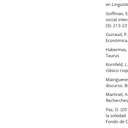
en Lingüíst
Goffman, E.
social inte
(3): 213-23
Guiraud, P.
Económica
Habermas, J
Taurus
Kornfeld, L
clásico riop
Maingueneau
discurso. B
Martinet, A
Recherches.
Paz, O. (20
la soledad.
Fondo de C