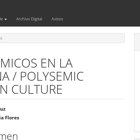
de
Archivo Digital
Avisos
AS
MICOS EN LA
A / POLYSEMIC
AN CULTURE
enido
ruz
a Flores
ipal
umen