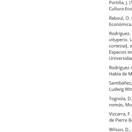
Portilla, J
Cultura Ec
Reboul, O. 
Económica
Rodríguez, 
vituperio. 
cortesía‖, e
Espacios t
Universida
Rodríguez A
Habla de 
Santibáñez,
Ludwig Witt
Tognola, D.
nomás, Mon
Vizcarra, F
de Pierre B
Wilson, D.,