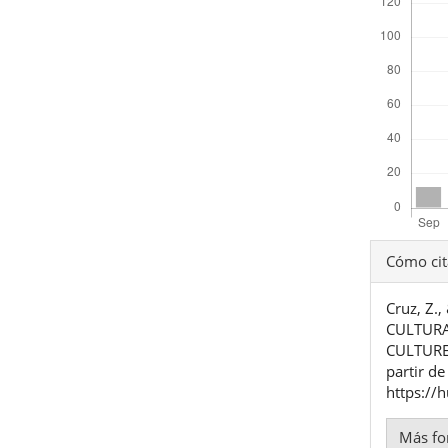
Detal
Cómo cit
del
Cruz, Z.
artíc
CULTURA
CULTUR
partir de
https://
Más fo