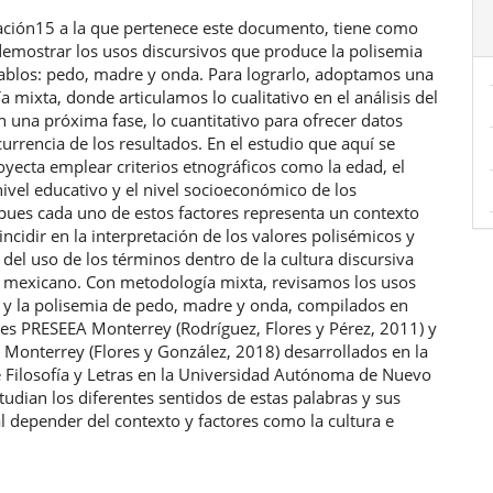
ulo
gación15 a la que pertenece este documento, tiene como
demostrar los usos discursivos que produce la polisemia
cablos: pedo, madre y onda. Para lograrlo, adoptamos una
 mixta, donde articulamos lo cualitativo en el análisis del
n una próxima fase, lo cuantitativo para ofrecer datos
currencia de los resultados. En el estudio que aquí se
royecta emplear criterios etnográficos como la edad, el
nivel educativo y el nivel socioeconómico de los
 pues cada uno de estos factores representa un contexto
ncidir en la interpretación de los valores polisémicos y
 del uso de los términos dentro de la cultura discursiva
e mexicano. Con metodología mixta, revisamos los usos
s y la polisemia de pedo, madre y onda, compilados en
les PRESEEA Monterrey (Rodríguez, Flores y Pérez, 2011) y
onterrey (Flores y González, 2018) desarrollados en la
e Filosofía y Letras en la Universidad Autónoma de Nuevo
tudian los diferentes sentidos de estas palabras y sus
l depender del contexto y factores como la cultura e