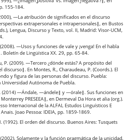
1999), ―¿Imagen ̳positiva‘ vs. imagen ̳negativa‘?‖, en
pp. 155-184.
2000), ―La atribución de significados en el discurso
rspectivas extrapersonales e intrapersonales‖, en Bustos
i (eds.), Lengua, Discurso y Texto, vol. II, Madrid: Visor-UCM,
4.
 (2008). ―Usos y funciones de vale y ¡venga! En el habla
 Boletín de Lingüística XX. 29, pp. 65-84.
, P. (2009). ―Tercero ¿dónde estás? A propósito del
el discurso‖. En Montes, R., Charaudeau, P. (Coords.). El
ondo y figura de las personas del discurso. Puebla:
 Universidad Autónoma de Puebla.
E. (2014) ―Ándale, ―ándele‖ y ―órale‖. Sus funciones en
 Monterrey PRESEEA‖, en Dermeval Da Hora et alia (org.).
sso Internacional de la ALFAL Estudos Linguísticos E
. Anais. Joao Pessoa: IDEIA, pp. 1859-1869.
. (1992). El orden del discurso. Buenos Aires: Tusquets
 (2002). Solamente y la función pragmática de la unicidad,