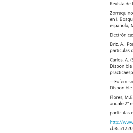
Revista de 
Zorraquino,
en I. Bosqu
española, M
Electrónica
Briz, A., Po
partículas 
Carlos, A. 
Disponible
practicaes
―Eufemismo
Disponible
Flores, M.E
ándale 2” e
partículas 
http://www
cb8c51220