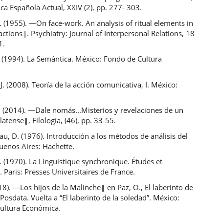
ica Española Actual, XXIV (2), pp. 277- 303.
 (1955). ―On face-work. An analysis of ritual elements in
ractions‖. Psychiatry: Journal of Interpersonal Relations, 18
1.
 (1994). La Semántica. México: Fondo de Cultura
.
. (2008). Teoría de la acción comunicativa, I. México:
. (2014). ―Dale nomás...Misterios y revelaciones de un
latense‖, Filología, (46), pp. 33-55.
, D. (1976). Introducción a los métodos de análisis del
uenos Aires: Hachette.
. (1970). La Linguistique synchronique. Études et
 Paris: Presses Universitaires de France.
18). ―Los hijos de la Malinche‖ en Paz, O., El laberinto de
 Posdata. Vuelta a “El laberinto de la soledad”. México:
ultura Económica.