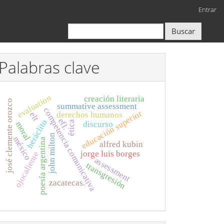
Entrar
Buscar
Palabras clave
evaluation
creación literaria
josé clemente orozco
summative assessment
competencia comunicativa
educación superior
derechos humanos
elt
efl.
heráclito
ética
discurso
moral
john milton
méxico
poesía argentina
alfred kubin
jorge luis borges
ojocaliente
assessment
transgresión
zacatecas.