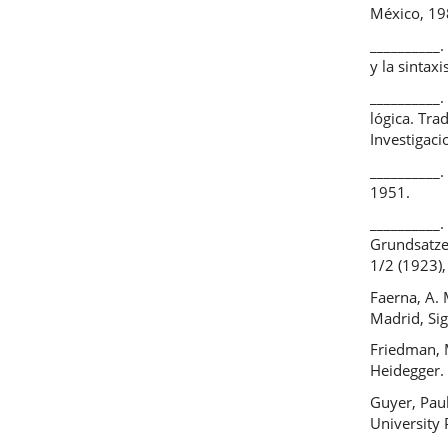
México, 19
__________.
y la sintax
__________.
lógica. Tra
Investigaci
__________.
1951.
__________
Grundsatzes
1/2 (1923),
Faerna, A. 
Madrid, Sig
Friedman, M
Heidegger. 
Guyer, Pau
University