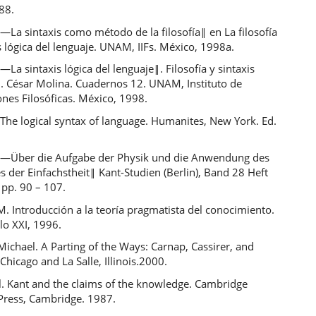
88.
 ―La sintaxis como método de la filosofía‖ en La filosofía
is lógica del lenguaje. UNAM, IIFs. México, 1998a.
 ―La sintaxis lógica del lenguaje‖. Filosofía y sintaxis
d. César Molina. Cuadernos 12. UNAM, Instituto de
ones Filosóficas. México, 1998.
 The logical syntax of language. Humanites, New York. Ed.
. ―Über die Aufgabe der Physik und die Anwendung des
 der Einfachstheit‖ Kant-Studien (Berlin), Band 28 Heft
 pp. 90 – 107.
M. Introducción a la teoría pragmatista del conocimiento.
lo XXI, 1996.
ichael. A Parting of the Ways: Carnap, Cassirer, and
Chicago and La Salle, Illinois.2000.
l. Kant and the claims of the knowledge. Cambridge
 Press, Cambridge. 1987.