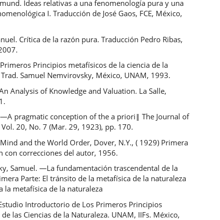
dmund. Ideas relativas a una fenomenología pura y una
enomenológica I. Traducción de José Gaos, FCE, México,
uel. Crítica de la razón pura. Traducción Pedro Ribas,
 2007.
 Primeros Principios metafísicos de la ciencia de la
. Trad. Samuel Nemvirovsky, México, UNAM, 1993.
. An Analysis of Knowledge and Valuation. La Salle,
1.
 ―A pragmatic conception of the a priori‖ The Journal of
Vol. 20, No. 7 (Mar. 29, 1923), pp. 170.
 Mind and the World Order, Dover, N.Y., ( 1929) Primera
n con correcciones del autor, 1956.
y, Samuel. ―La fundamentación trascendental de la
imera Parte: El tránsito de la metafísica de la naturaleza
a la metafísica de la naturaleza
Estudio Introductorio de Los Primeros Principios
 de las Ciencias de la Naturaleza. UNAM, IIFs. México,