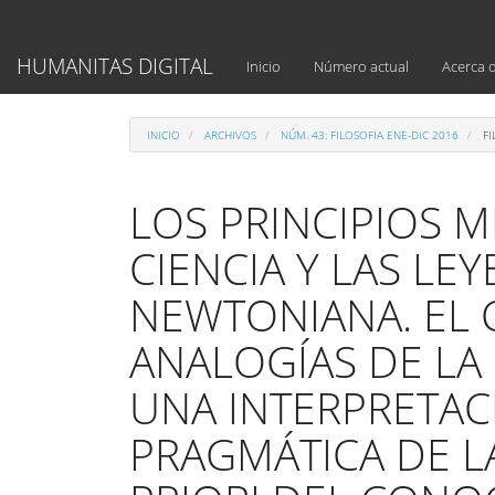
Navegación
principal
Contenido
HUMANITAS DIGITAL
Inicio
Número actual
Acerca 
principal
Barra
lateral
INICIO
ARCHIVOS
NÚM. 43: FILOSOFIA ENE-DIC 2016
FI
LOS PRINCIPIOS M
CIENCIA Y LAS LE
NEWTONIANA. EL 
ANALOGÍAS DE LA
UNA INTERPRETAC
PRAGMÁTICA DE L