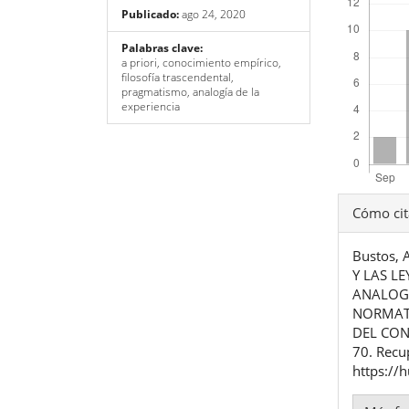
Publicado:
ago 24, 2020
Palabras clave:
a priori, conocimiento empírico,
filosofía trascendental,
pragmatismo, analogía de la
experiencia
Detal
Cómo cit
del
Bustos, 
artíc
Y LAS L
ANALOGÍ
NORMATI
DEL CON
70. Recu
https://