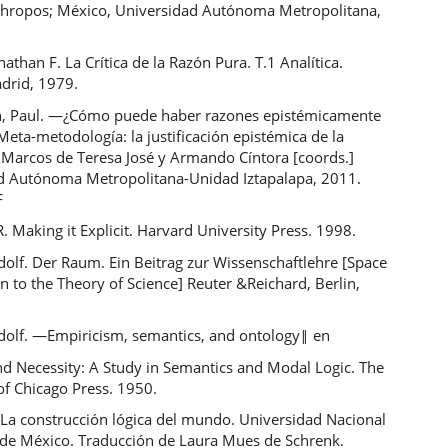
thropos; México, Universidad Autónoma Metropolitana,
nathan F. La Crítica de la Razón Pura. T.1 Analítica.
adrid, 1979.
, Paul. ―¿Cómo puede haber razones epistémicamente
 Meta-metodología: la justificación epistémica de la
 Marcos de Teresa José y Armando Cíntora [coords.]
d Autónoma Metropolitana-Unidad Iztapalapa, 2011.
F
 Making it Explicit. Harvard University Press. 1998.
olf. Der Raum. Ein Beitrag zur Wissenschaftlehre [Space
n to the Theory of Science] Reuter &Reichard, Berlin,
dolf. ―Empiricism, semantics, and ontology‖ en
d Necessity: A Study in Semantics and Modal Logic. The
of Chicago Press. 1950.
 La construcción lógica del mundo. Universidad Nacional
e México. Traducción de Laura Mues de Schrenk.