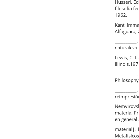
Husserl, E
filosofía f
1962.
Kant, Imman
Alfaguara,
__________.
naturaleza
Lewis, C. I
Illinois.197
__________.
Philosophy 
__________.
reimpresió
Nemvirovsk
materia. Pr
en general 
material‖. 
Metafísicos