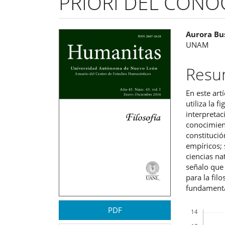
PRIORI DEL CONO
Barra
Cont
Aurora Bu
UNAM
lateral
princ
del
del
Res
artículo
artíc
En este art
utiliza la 
interpretac
conocimient
constitució
empíricos; 
ciencias na
señalo que 
para la fil
fundamenta
Descargas
PDF