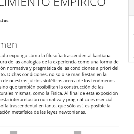
CIMIENTO EMPÍRICO
enido
stos
ipal
umen
ulo
ículo expongo cómo la filosofía trascendental kantiana
figura de las analogías de la experiencia como una forma de
ión normativa y pragmática de las condiciones a priori del
o. Dichas condiciones, no sólo se manifiestan en la
n de nuestros juicios sintéticos acerca de los fenómenos
sino que también posibilitan la construcción de las
turales mismas, como la Física. Al final de esta exposición
esta interpretación normativa y pragmática es esencial
osofía trascendental en tanto, que sólo así, es posible la
ción metafísica de las leyes newtonianas.