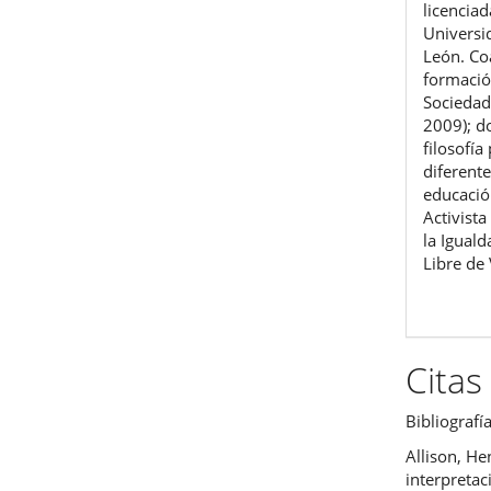
licenciad
Univers
León. Co
formación
Sociedad
2009); d
filosofí
diferente
educació
Activista
la Igual
Libre de 
Citas
Bibliografí
Allison, He
interpretac