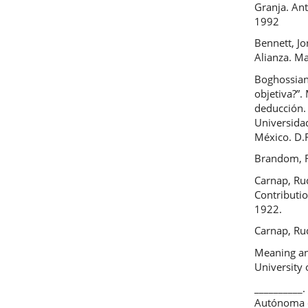
Granja. An
1992
Bennett, Jo
Alianza. M
Boghossian
objetiva?”.
deducción.
Universida
México. D.
Brandom, R.
Carnap, Rud
Contributio
1922.
Carnap, Ru
Meaning an
University 
__________.
Autónoma d