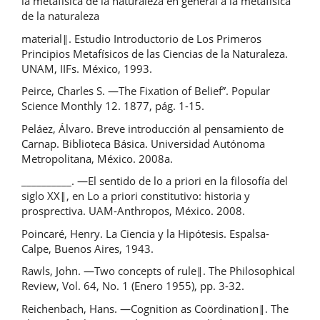
la metafísica de la naturaleza en general a la metafísica
de la naturaleza
material‖. Estudio Introductorio de Los Primeros
Principios Metafísicos de las Ciencias de la Naturaleza.
UNAM, IIFs. México, 1993.
Peirce, Charles S. ―The Fixation of Belief”. Popular
Science Monthly 12. 1877, pág. 1-15.
Peláez, Álvaro. Breve introducción al pensamiento de
Carnap. Biblioteca Básica. Universidad Autónoma
Metropolitana, México. 2008a.
__________. ―El sentido de lo a priori en la filosofía del
siglo XX‖, en Lo a priori constitutivo: historia y
prosprectiva. UAM-Anthropos, México. 2008.
Poincaré, Henry. La Ciencia y la Hipótesis. Espalsa-
Calpe, Buenos Aires, 1943.
Rawls, John. ―Two concepts of rule‖. The Philosophical
Review, Vol. 64, No. 1 (Enero 1955), pp. 3-32.
Reichenbach, Hans. ―Cognition as Coördination‖. The