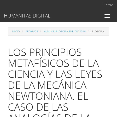
Navegación
Entrar
principal
Contenido
HUMANITAS DIGITAL
Toggl
principal
naviga
Barra
lateral
INICIO
ARCHIVOS
NÚM. 43: FILOSOFIA ENE-DIC 2016
FILOSOFÍA
LOS PRINCIPIOS
METAFÍSICOS DE LA
CIENCIA Y LAS LEYES
DE LA MECÁNICA
NEWTONIANA. EL
CASO DE LAS