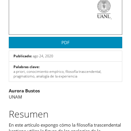
PDF
Publicado:
ago 24, 2020
Palabras clave:
a priori, conocimiento empírico, filosofía trascendental,
pragmatismo, analogía de la experiencia
Contenido
Aurora Bustos
UNAM
principal
del
Resumen
artículo
En este artículo expongo cómo la filosofía trascendental