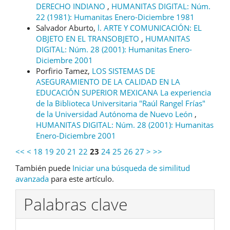
DERECHO INDIANO
,
HUMANITAS DIGITAL: Núm.
22 (1981): Humanitas Enero-Diciembre 1981
Salvador Aburto,
l. ARTE Y COMUNICACIÓN: EL
OBJETO EN EL TRANSOBJETO
,
HUMANITAS
DIGITAL: Núm. 28 (2001): Humanitas Enero-
Diciembre 2001
Porfirio Tamez,
LOS SISTEMAS DE
ASEGURAMIENTO DE LA CALIDAD EN LA
EDUCACIÓN SUPERIOR MEXICANA La experiencia
de la Biblioteca Universitaria "Raúl Rangel Frías"
de la Universidad Autónoma de Nuevo León
,
HUMANITAS DIGITAL: Núm. 28 (2001): Humanitas
Enero-Diciembre 2001
<<
<
18
19
20
21
22
23
24
25
26
27
>
>>
También puede
Iniciar una búsqueda de similitud
avanzada
para este artículo.
Palabras clave