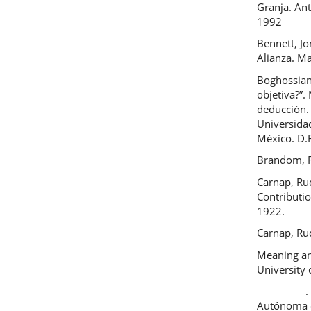
Granja. An
1992
Bennett, Jo
Alianza. M
Boghossian
objetiva?”.
deducción.
Universida
México. D.
Brandom, R.
Carnap, Rud
Contributio
1922.
Carnap, Ru
Meaning an
University 
__________.
Autónoma d