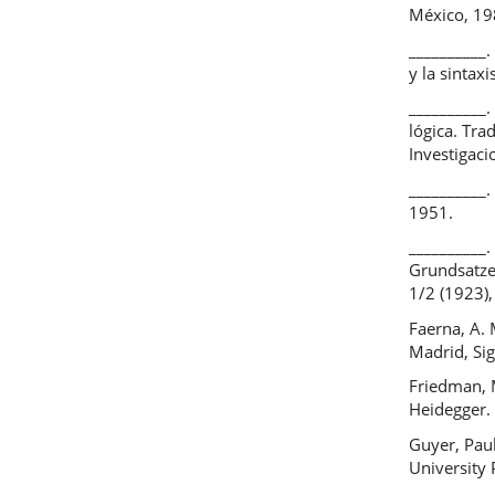
México, 19
__________.
y la sintax
__________.
lógica. Tra
Investigaci
__________.
1951.
__________
Grundsatzes
1/2 (1923),
Faerna, A. 
Madrid, Sig
Friedman, M
Heidegger. 
Guyer, Pau
University