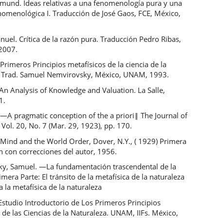
dmund. Ideas relativas a una fenomenología pura y una
enomenológica I. Traducción de José Gaos, FCE, México,
uel. Crítica de la razón pura. Traducción Pedro Ribas,
 2007.
 Primeros Principios metafísicos de la ciencia de la
. Trad. Samuel Nemvirovsky, México, UNAM, 1993.
. An Analysis of Knowledge and Valuation. La Salle,
1.
 ―A pragmatic conception of the a priori‖ The Journal of
Vol. 20, No. 7 (Mar. 29, 1923), pp. 170.
 Mind and the World Order, Dover, N.Y., ( 1929) Primera
n con correcciones del autor, 1956.
y, Samuel. ―La fundamentación trascendental de la
imera Parte: El tránsito de la metafísica de la naturaleza
a la metafísica de la naturaleza
Estudio Introductorio de Los Primeros Principios
 de las Ciencias de la Naturaleza. UNAM, IIFs. México,