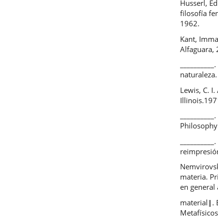
Husserl, E
filosofía f
1962.
Kant, Imman
Alfaguara,
__________.
naturaleza
Lewis, C. I
Illinois.197
__________.
Philosophy 
__________.
reimpresió
Nemvirovsk
materia. Pr
en general 
material‖. 
Metafísicos