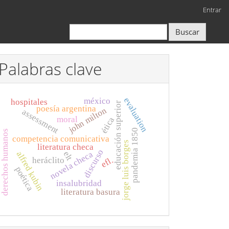
Entrar
Buscar
Palabras clave
evaluation
méxico
hospitales
educación superior
poesía argentina
john milton
assessment
moral
ética
pandemia 1850
derechos humanos
competencia comunicativa
jorge luis borges
literatura checa
discurso
novela checa
alfred kubin
elt
efl.
heráclito
poética
insalubridad
literatura basura