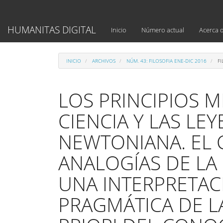
Navegación
principal
Contenido
HUMANITAS DIGITAL
Inicio
Número actual
Acerca 
principal
Barra
lateral
INICIO
ARCHIVOS
NÚM. 43: FILOSOFIA ENE-DIC 2016
FI
LOS PRINCIPIOS M
CIENCIA Y LAS LE
NEWTONIANA. EL 
ANALOGÍAS DE LA
UNA INTERPRETAC
PRAGMÁTICA DE L