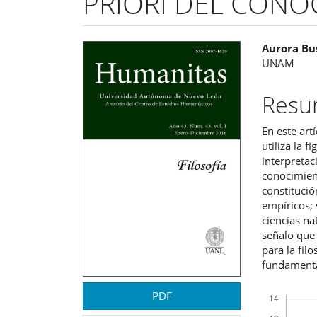
PRIORI DEL CONO
Barra
Cont
Aurora Bu
UNAM
lateral
princ
del
del
Res
artículo
artíc
En este art
utiliza la 
interpretac
conocimient
constitució
empíricos; 
ciencias na
señalo que 
para la fil
fundamenta
Descargas
PDF