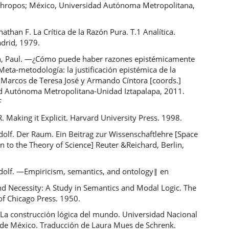
thropos; México, Universidad Autónoma Metropolitana,
nathan F. La Crítica de la Razón Pura. T.1 Analítica.
adrid, 1979.
, Paul. ―¿Cómo puede haber razones epistémicamente
 Meta-metodología: la justificación epistémica de la
 Marcos de Teresa José y Armando Cíntora [coords.]
d Autónoma Metropolitana-Unidad Iztapalapa, 2011.
F
 Making it Explicit. Harvard University Press. 1998.
olf. Der Raum. Ein Beitrag zur Wissenschaftlehre [Space
n to the Theory of Science] Reuter &Reichard, Berlin,
dolf. ―Empiricism, semantics, and ontology‖ en
d Necessity: A Study in Semantics and Modal Logic. The
of Chicago Press. 1950.
 La construcción lógica del mundo. Universidad Nacional
e México. Traducción de Laura Mues de Schrenk.