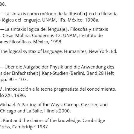
88.
 ―La sintaxis como método de la filosofía‖ en La filosofía
is lógica del lenguaje. UNAM, IIFs. México, 1998a.
 ―La sintaxis lógica del lenguaje‖. Filosofía y sintaxis
d. César Molina. Cuadernos 12. UNAM, Instituto de
ones Filosóficas. México, 1998.
 The logical syntax of language. Humanites, New York. Ed.
. ―Über die Aufgabe der Physik und die Anwendung des
 der Einfachstheit‖ Kant-Studien (Berlin), Band 28 Heft
 pp. 90 – 107.
M. Introducción a la teoría pragmatista del conocimiento.
lo XXI, 1996.
ichael. A Parting of the Ways: Carnap, Cassirer, and
Chicago and La Salle, Illinois.2000.
l. Kant and the claims of the knowledge. Cambridge
 Press, Cambridge. 1987.