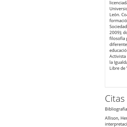
licenciad
Univers
León. Co
formación
Sociedad
2009); d
filosofí
diferente
educació
Activista
la Igual
Libre de 
Citas
Bibliografí
Allison, He
interpretac