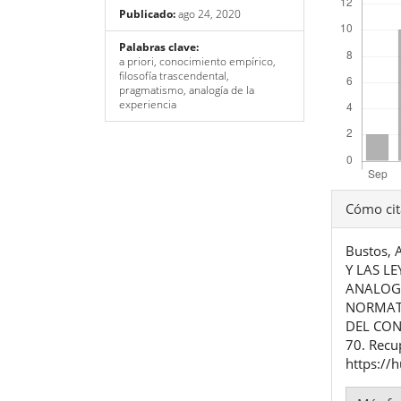
Publicado:
ago 24, 2020
Palabras clave:
a priori, conocimiento empírico,
filosofía trascendental,
pragmatismo, analogía de la
experiencia
Detal
Cómo cit
del
Bustos, 
artíc
Y LAS L
ANALOGÍ
NORMATI
DEL CON
70. Recu
https://