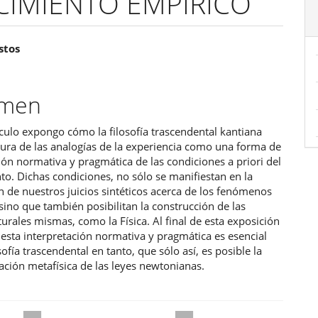
CIMIENTO EMPÍRICO
enido
stos
ipal
umen
ulo
ículo expongo cómo la filosofía trascendental kantiana
figura de las analogías de la experiencia como una forma de
ión normativa y pragmática de las condiciones a priori del
o. Dichas condiciones, no sólo se manifiestan en la
n de nuestros juicios sintéticos acerca de los fenómenos
sino que también posibilitan la construcción de las
turales mismas, como la Física. Al final de esta exposición
esta interpretación normativa y pragmática es esencial
osofía trascendental en tanto, que sólo así, es posible la
ción metafísica de las leyes newtonianas.