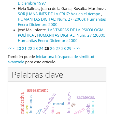
Diciembre 1997
Elvia Salinas, Juana de la Garza, Rosalba Martínez ,
SOR JUANA INÉS DE LA CRUZ: Voz en el tiempo
,
HUMANITAS DIGITAL: Núm. 27 (2000): Humanitas
Enero-Diciembre 2000
José Ma. Infante,
LAS TAREAS DE LA PSICOLOGÍA
POLÍTICA
,
HUMANITAS DIGITAL: Núm. 27 (2000):
Humanitas Enero-Diciembre 2000
<<
<
20
21
22
23
24
25
26
27
28
29
>
>>
También puede
Iniciar una búsqueda de similitud
avanzada
para este artículo.
Palabras clave
assessment
john milton
jorge luis borges
zacatecas.
derechos humanos
elt
moral
evaluation
méxico
ética