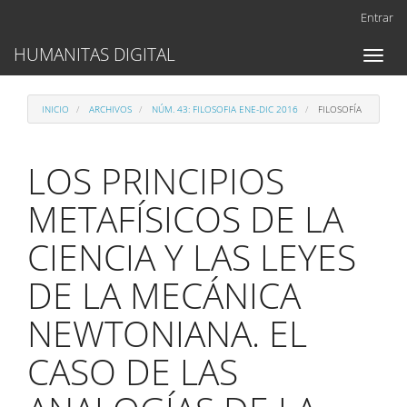
Navegación
Entrar
principal
Contenido
HUMANITAS DIGITAL
Toggl
principal
naviga
Barra
lateral
INICIO
ARCHIVOS
NÚM. 43: FILOSOFIA ENE-DIC 2016
FILOSOFÍA
LOS PRINCIPIOS
METAFÍSICOS DE LA
CIENCIA Y LAS LEYES
DE LA MECÁNICA
NEWTONIANA. EL
CASO DE LAS