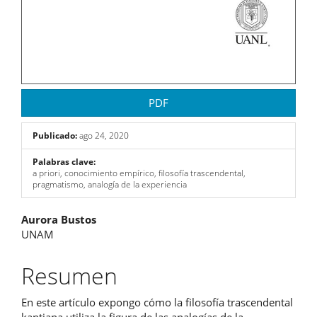
PDF
Publicado:
ago 24, 2020
Palabras clave:
a priori, conocimiento empírico, filosofía trascendental,
pragmatismo, analogía de la experiencia
Contenido
Aurora Bustos
UNAM
principal
del
Resumen
artículo
En este artículo expongo cómo la filosofía trascendental