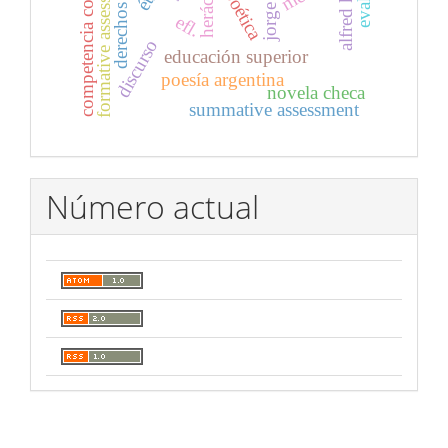
competencia comunicativa
formative assessment
alfred kubin
heráclito
poética
efl.
discurso
educación superior
poesía argentina
novela checa
summative assessment
Número actual