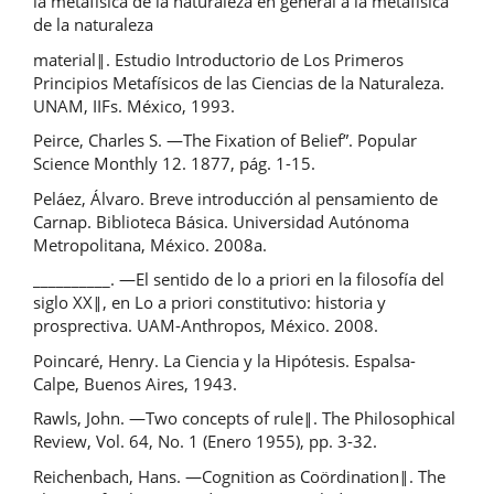
la metafísica de la naturaleza en general a la metafísica
de la naturaleza
material‖. Estudio Introductorio de Los Primeros
Principios Metafísicos de las Ciencias de la Naturaleza.
UNAM, IIFs. México, 1993.
Peirce, Charles S. ―The Fixation of Belief”. Popular
Science Monthly 12. 1877, pág. 1-15.
Peláez, Álvaro. Breve introducción al pensamiento de
Carnap. Biblioteca Básica. Universidad Autónoma
Metropolitana, México. 2008a.
__________. ―El sentido de lo a priori en la filosofía del
siglo XX‖, en Lo a priori constitutivo: historia y
prosprectiva. UAM-Anthropos, México. 2008.
Poincaré, Henry. La Ciencia y la Hipótesis. Espalsa-
Calpe, Buenos Aires, 1943.
Rawls, John. ―Two concepts of rule‖. The Philosophical
Review, Vol. 64, No. 1 (Enero 1955), pp. 3-32.
Reichenbach, Hans. ―Cognition as Coördination‖. The