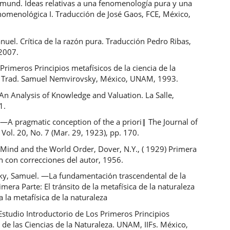
dmund. Ideas relativas a una fenomenología pura y una
enomenológica I. Traducción de José Gaos, FCE, México,
uel. Crítica de la razón pura. Traducción Pedro Ribas,
 2007.
 Primeros Principios metafísicos de la ciencia de la
. Trad. Samuel Nemvirovsky, México, UNAM, 1993.
. An Analysis of Knowledge and Valuation. La Salle,
1.
 ―A pragmatic conception of the a priori‖ The Journal of
Vol. 20, No. 7 (Mar. 29, 1923), pp. 170.
 Mind and the World Order, Dover, N.Y., ( 1929) Primera
n con correcciones del autor, 1956.
y, Samuel. ―La fundamentación trascendental de la
imera Parte: El tránsito de la metafísica de la naturaleza
a la metafísica de la naturaleza
Estudio Introductorio de Los Primeros Principios
 de las Ciencias de la Naturaleza. UNAM, IIFs. México,