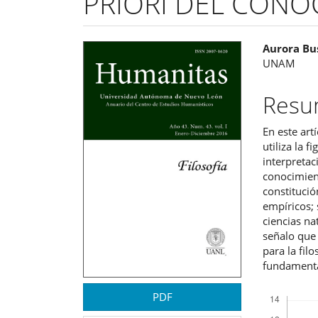
PRIORI DEL CONO
Barra
Cont
Aurora Bu
UNAM
lateral
princ
del
del
Res
artículo
artíc
En este art
utiliza la 
interpretac
conocimient
constitució
empíricos; 
ciencias na
señalo que 
para la fil
fundamenta
Descargas
PDF