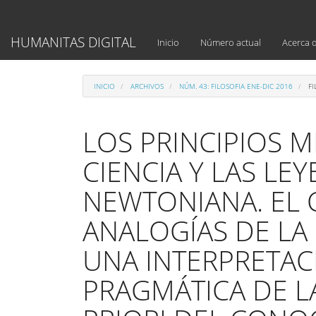
Navegación
principal
Contenido
HUMANITAS DIGITAL
Inicio
Número actual
Acerca 
principal
Barra
lateral
INICIO
ARCHIVOS
NÚM. 43: FILOSOFIA ENE-DIC 2016
FI
LOS PRINCIPIOS M
CIENCIA Y LAS LE
NEWTONIANA. EL 
ANALOGÍAS DE LA
UNA INTERPRETAC
PRAGMÁTICA DE L