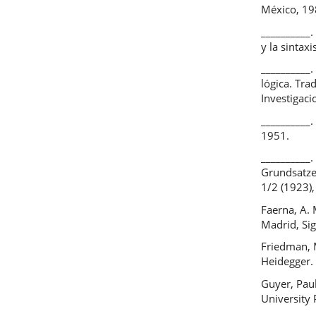
México, 19
__________.
y la sintax
__________.
lógica. Tra
Investigaci
__________.
1951.
__________
Grundsatzes
1/2 (1923),
Faerna, A. 
Madrid, Sig
Friedman, M
Heidegger. 
Guyer, Pau
University