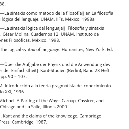
88.
 ―La sintaxis como método de la filosofía‖ en La filosofía
is lógica del lenguaje. UNAM, IIFs. México, 1998a.
 ―La sintaxis lógica del lenguaje‖. Filosofía y sintaxis
d. César Molina. Cuadernos 12. UNAM, Instituto de
ones Filosóficas. México, 1998.
 The logical syntax of language. Humanites, New York. Ed.
. ―Über die Aufgabe der Physik und die Anwendung des
 der Einfachstheit‖ Kant-Studien (Berlin), Band 28 Heft
 pp. 90 – 107.
M. Introducción a la teoría pragmatista del conocimiento.
lo XXI, 1996.
ichael. A Parting of the Ways: Carnap, Cassirer, and
Chicago and La Salle, Illinois.2000.
l. Kant and the claims of the knowledge. Cambridge
 Press, Cambridge. 1987.