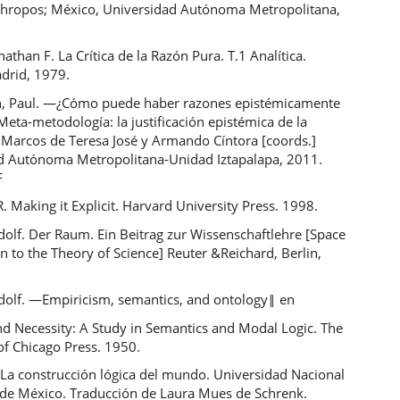
thropos; México, Universidad Autónoma Metropolitana,
nathan F. La Crítica de la Razón Pura. T.1 Analítica.
adrid, 1979.
, Paul. ―¿Cómo puede haber razones epistémicamente
 Meta-metodología: la justificación epistémica de la
 Marcos de Teresa José y Armando Cíntora [coords.]
d Autónoma Metropolitana-Unidad Iztapalapa, 2011.
F
 Making it Explicit. Harvard University Press. 1998.
olf. Der Raum. Ein Beitrag zur Wissenschaftlehre [Space
n to the Theory of Science] Reuter &Reichard, Berlin,
dolf. ―Empiricism, semantics, and ontology‖ en
d Necessity: A Study in Semantics and Modal Logic. The
of Chicago Press. 1950.
 La construcción lógica del mundo. Universidad Nacional
e México. Traducción de Laura Mues de Schrenk.