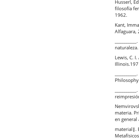
Husserl, E
filosofía f
1962.
Kant, Imman
Alfaguara,
__________.
naturaleza
Lewis, C. I
Illinois.197
__________.
Philosophy 
__________.
reimpresió
Nemvirovsk
materia. Pr
en general 
material‖. 
Metafísicos