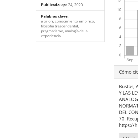
Publicado:
ago 24, 2020
Palabras clave:
a priori, conocimiento empírico,
filosofía trascendental,
pragmatismo, analogía de la
experiencia
Detal
Cómo cit
del
Bustos, 
artíc
Y LAS L
ANALOGÍ
NORMATI
DEL CON
70. Recu
https://