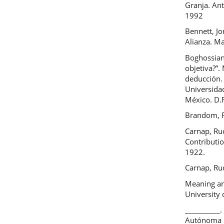
Granja. An
1992
Bennett, Jo
Alianza. M
Boghossian
objetiva?”.
deducción.
Universida
México. D.
Brandom, R.
Carnap, Rud
Contributio
1922.
Carnap, Ru
Meaning an
University 
__________.
Autónoma d