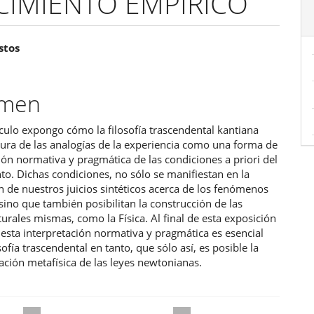
CIMIENTO EMPÍRICO
enido
stos
ipal
umen
ulo
ículo expongo cómo la filosofía trascendental kantiana
figura de las analogías de la experiencia como una forma de
ión normativa y pragmática de las condiciones a priori del
o. Dichas condiciones, no sólo se manifiestan en la
n de nuestros juicios sintéticos acerca de los fenómenos
sino que también posibilitan la construcción de las
turales mismas, como la Física. Al final de esta exposición
esta interpretación normativa y pragmática es esencial
osofía trascendental en tanto, que sólo así, es posible la
ción metafísica de las leyes newtonianas.