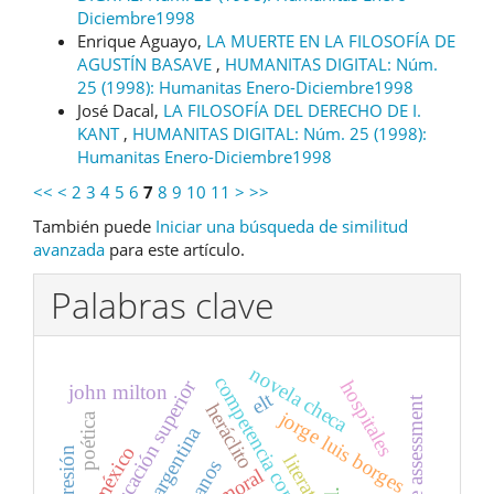
Diciembre1998
Enrique Aguayo,
LA MUERTE EN LA FILOSOFÍA DE
AGUSTÍN BASAVE
,
HUMANITAS DIGITAL: Núm.
25 (1998): Humanitas Enero-Diciembre1998
José Dacal,
LA FILOSOFÍA DEL DERECHO DE I.
KANT
,
HUMANITAS DIGITAL: Núm. 25 (1998):
Humanitas Enero-Diciembre1998
<<
<
2
3
4
5
6
7
8
9
10
11
>
>>
También puede
Iniciar una búsqueda de similitud
avanzada
para este artículo.
Palabras clave
novela checa
competencia comunicativa
educación superior
hospitales
john milton
elt
formative assessment
heráclito
jorge luis borges
poética
poesía argentina
méxico
moral