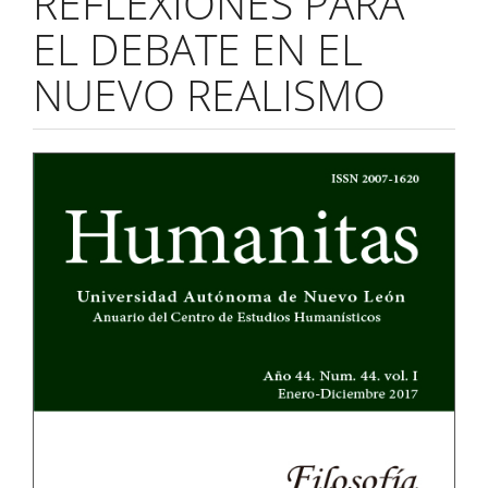
REFLEXIONES PARA
EL DEBATE EN EL
NUEVO REALISMO
Barra
lateral
del
artículo