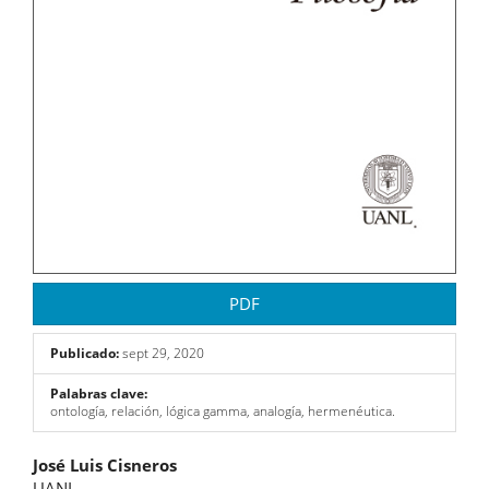
PDF
Publicado:
sept 29, 2020
Palabras clave:
ontología, relación, lógica gamma, analogía, hermenéutica.
Contenido
José Luis Cisneros
UANL