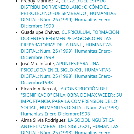
Freddy Mariñez N.,
EL CASO DEL ESTADO
DISTRIBUIDOR VENEZOLANO: O CÓMO EL
PETRÓLEO NO FUE SEMBRADO
,
HUMANITAS
DIGITAL: Núm. 26 (1999): Humanitas Enero-
Diciembre 1999
Guadalupe Chávez,
CURRICULUM, FORMACIÓN
DOCENTE Y RÉGIMEN PEDAGÓGICO EN LAS
PREPARATORIAS DE LA UANL
,
HUMANITAS
DIGITAL: Núm. 26 (1999): Humanitas Enero-
Diciembre 1999
José Ma. Infante,
APUNTES PARA UNA
PSICOLOCÍA EN EL SIGLO XXI
,
HUMANITAS
DIGITAL: Núm. 25 (1998): Humanitas Enero-
Diciembre1998
Ricardo Villarreal,
LA CONSTRUCCIÓN DEL
"SIGNIFICADO" EN LA OBRA DE MAX WEBER·: SU
IMPORTANCIA PARA LA COMPRENSIÓN DE LO
SOCIAL
,
HUMANITAS DIGITAL: Núm. 25 (1998):
Humanitas Enero-Diciembre1998
Alma Silvia Rodríguez,
LA SOCIOLINGÜÍSTICA
ANTE EL UMBRAL DEL SIGLO XXI
,
HUMANITAS
DIGITAL: Núm. 25 (1998): Humanitas Enero-