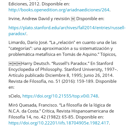
Ediciones, 2012. Disponible en:
http://books.openedition.org/ariadnaediciones/264
.
Irvine, Andrew David y revisión ￼ Disponible en:
https://plato.stanford.edu/archives/fall2014/entries/russell-
paradox/
.
Limardo, Darío José. “La „relación‟ en cuanto una de las
"categorías‟: una aproximación a su sistematización y
problemática metafísica en Tomás de Aquino.” Tópicos,
￼￼￼Harry Deutsch. “Russell's Paradox.” En Stanford
Encyclopedia of Philosophy. Stanford University, 1997–.
Artículo publicado Diciembre 8, 1995; Junio 26, 2014.
Revista de Filosofía, no. 51 (2016): 159-189. Disponible
en:
sCielo,
https://doi.org/10.21555/top.v0i0.748
.
Miró Quesada, Francisco. “La filosofía de la lógica de
N.C.A. da Costa.” Crítica, Revista Hispanoamericana de
Filosofía 14, no. 42 (1982): 65-85. Disponible en:
https://doi.org/10.22201/iifs.18704905e.1982.417
.